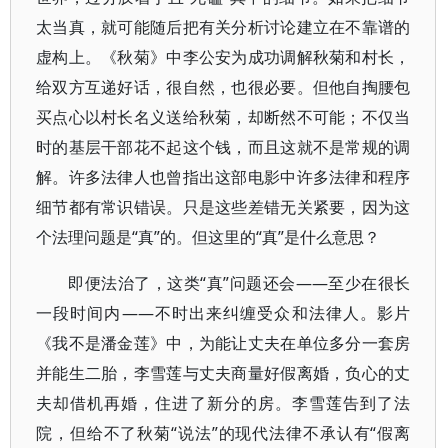
太当真，就可能随后把有关分析讨论建立在不靠谱的
虚构上。《秋菊》中李公安为成功调解秋菊和村长，
给双方互递好话，很自然，也很必要。但他自掏腰包
买点心以村长名义送给秋菊，却断然不可能；不仅当
时的基层干部花不起这个钱，而且这就不是常规的调
解。许多法律人也曾指出这部电影中许多法律和程序
细节都有常识错误。只是这些差错无关紧要，因为这
个法理问题是“真”的。但这里的“真”是什么意思？
即便法治了，这类“真”问题还会——至少在很长
一段时间内——不时出来纠缠受众和法律人。影片
《我不是潘金莲》中，为能让丈夫在单位多分一套房
并能生二胎，李雪莲与丈夫商量好假离婚，负心的丈
夫却借机再婚，住进了新分的房。李雪莲告到了法
院，但给不了秋菊“说法”的现代法律不承认有“假离