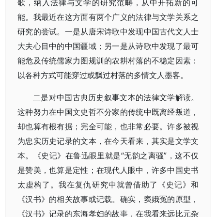
歌，纳入法律与文学的研究范畴，从中开拓新的可
能。我最近在这方面有两个广义的法律与文学关系之
研究的尝试。一是从唐宋诗歌中发现中国古代文人士
大夫心目中的中国疆域；另一是从诗歌中发现了最可
能危及传统儒家力图规训的农耕村落的不稳定因素：
以各种方式可能穿过或飘过村落的多情文人墨客。
二是对中国古典历史叙事文本的法律文学解读。
这种努力在中国文史哲不分家的传统中既离经叛道，
却也算有根有据；完全可能，也非常必要。许多被视
为忠实历史记录的文本，在今天看来，其实是文学文
本。《史记》在鲁迅眼里就是“无韵之离骚”，这不仅
是赞美，也算是定性；在现代人眼中，许多中国史书
太虚构了。我在复仇研究中就曾借助了《史记》和
《汉书》的相关故事或记载。确实，窦娥冤的原型，
《汉书》记录的东海孝妇的故事，在我看来远比元杂