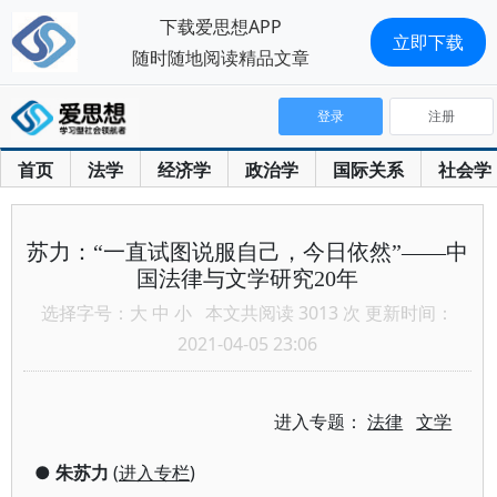
下载爱思想APP
立即下载
随时随地阅读精品文章
登录
注册
首页
法学
经济学
政治学
国际关系
社会学
苏力：“一直试图说服自己，今日依然”——中
国法律与文学研究20年
选择字号：
大
中
小
本文共阅读 3013 次 更新时间：
2021-04-05 23:06
进入专题：
法律
文学
●
朱苏力
(
进入专栏
)