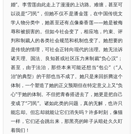
婚”。李雪莲由此走上了漫漫的上访路。难缠，甚至可
以说是“刁民”，但她不仅不是潘金莲，在中国传统文
学人物分类中，她甚至还有点像秦香莲——她是被侮
辱和被损害的。但如今社会变了，相应地，约束、评
判和制裁人的各类社会规范和机制也变了。她想要的
是传统的情理，可社会正转向现代的法理。她无法诉
诸天理、国法、良知甚或社区压力来制裁“负心汉”；
甚至，由于法治，那些本来可能还想当“包公”（“人
治”的典型）的干部也当不成了。她只是来回折腾这个
体制，一个塑造了她的正义预期但在特定意义上又“负
心”于她的体制。不但把青春搭进去了，她更是把自己
变成了“刁民”。诸如此类的问题，真的无解，也许只
能忘却。但忘却就能让它们消失吗？许多时刻，像猫
一样，它们还会跳出来，那黑亮的眸子从暗处久久盯
着我们！