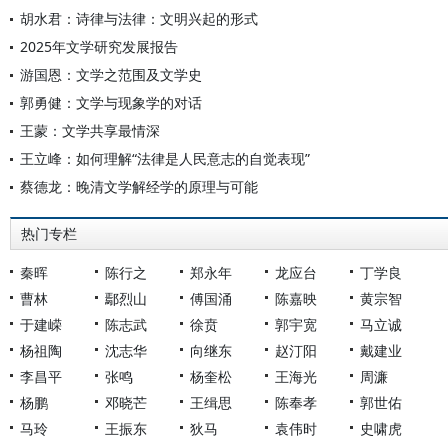
胡水君：诗律与法律：文明兴起的形式
2025年文学研究发展报告
游国恩：文学之范围及文学史
郭勇健：文学与现象学的对话
王蒙：文学共享最情深
王立峰：如何理解“法律是人民意志的自觉表现”
蔡德龙：晚清文学解经学的原理与可能
热门专栏
秦晖
陈行之
郑永年
龙应台
丁学良
曹林
鄢烈山
傅国涌
陈嘉映
黄宗智
于建嵘
陈志武
徐贲
郭宇宽
马立诚
杨祖陶
沈志华
向继东
赵汀阳
戴建业
李昌平
张鸣
杨奎松
王海光
周濂
杨鹏
邓晓芒
王缉思
陈奉孝
郭世佑
马玲
王振东
狄马
袁伟时
史啸虎