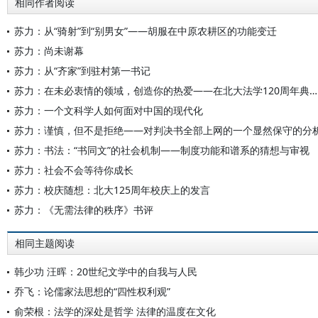
相同作者阅读
苏力：从“骑射”到“别男女”——胡服在中原农耕区的功能变迁
苏力：尚未谢幕
苏力：从“齐家”到驻村第一书记
苏力：在未必衷情的领域，创造你的热爱——在北大法学120周年典礼上的致辞
苏力：一个文科学人如何面对中国的现代化
苏力：谨慎，但不是拒绝——对判决书全部上网的一个显然保守的分
苏力：书法：“书同文”的社会机制——制度功能和谱系的猜想与审视
苏力：社会不会等待你成长
苏力：校庆随想：北大125周年校庆上的发言
苏力：《无需法律的秩序》书评
相同主题阅读
韩少功 汪晖：20世纪文学中的自我与人民
乔飞：论儒家法思想的“四性权利观”
俞荣根：法学的深处是哲学 法律的温度在文化