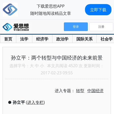
下载爱思想APP
立即下载
随时随地阅读精品文章
登录
注册
首页
法学
经济学
政治学
国际关系
社会学
孙立平：两个转型与中国经济的未来前景
选择字号：
大
中
小
本文共阅读 4520 次 更新时间：
2017-02-23 09:55
进入专题：
转型
中国经济
●
孙立平
(
进入专栏
)