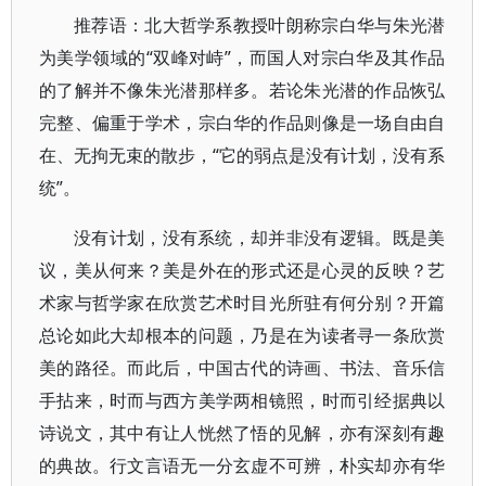
推荐语：北大哲学系教授叶朗称宗白华与朱光潜
为美学领域的“双峰对峙”，而国人对宗白华及其作品
的了解并不像朱光潜那样多。若论朱光潜的作品恢弘
完整、偏重于学术，宗白华的作品则像是一场自由自
在、无拘无束的散步，“它的弱点是没有计划，没有系
统”。
没有计划，没有系统，却并非没有逻辑。既是美
议，美从何来？美是外在的形式还是心灵的反映？艺
术家与哲学家在欣赏艺术时目光所驻有何分别？开篇
总论如此大却根本的问题，乃是在为读者寻一条欣赏
美的路径。而此后，中国古代的诗画、书法、音乐信
手拈来，时而与西方美学两相镜照，时而引经据典以
诗说文，其中有让人恍然了悟的见解，亦有深刻有趣
的典故。行文言语无一分玄虚不可辨，朴实却亦有华