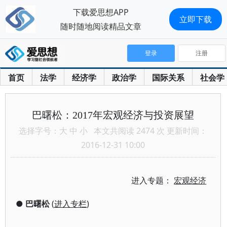
下载爱思想APP
立即下载
随时随地阅读精品文章
登录
注册
首页
法学
经济学
政治学
国际关系
社会学
巴曙松：2017年宏观经济与投资展望
选择字号：
大
中
小
本文共阅读 2474 次 更新时间：
2016-12-31 10:00
进入专题：
宏观经济
●
巴曙松
(
进入专栏
)