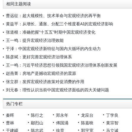
相同主题阅读
曹远征：超大规模性、技术革命与宏观经济的再平衡
黄益平：从增长、通胀、分配三个维度看AI的宏观经济影响
张道根：准确把握“十五五”时期中国宏观经济变化
王一鸣：提升宏观经济治理效能
于泽：中国宏观经济新特征与国内大循环的内生动力
陈彦斌：更好完善宏观经济治理体系
王一鸣：习近平经济思想引领我国宏观经济治理体系创新发展
赵燕菁：房地产是撼动宏观经济的震源
张立群：发挥宏观经济政策对促消费的作用
刘元春：理性认识当前中国宏观经济面临的四大关键问题
热门专栏
秦晖
陈行之
郑永年
龙应台
丁学良
曹林
鄢烈山
傅国涌
陈嘉映
黄宗智
于建嵘
陈志武
徐贲
郭宇宽
马立诚