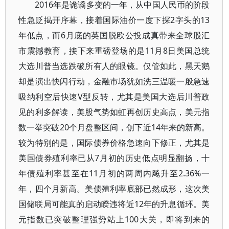
2016年是诡谲多变的一年，从中国人民币的阶段
性急贬揭开序幕，接着国际油价一度下探2字头的13
年低点，而6月底的英国脱欧公投成真带来全球股汇
市震撼教育，接下来重磅登场的是11月8日美国总统
大选川普当选跌破所有人的眼镜。仅管如此，黑天鹅
却是演出快闪行动，金融市场犹如洗三温暖一般急速
吸纳利空后快速V型反转，尤其是美国大选后川普政
见的利多解读，美股气势如虹再创历史高点，美元指
数一举突破20个月盘整区间，创下近14年来的新高。
较为特别的是，国际债券价格急速向下修正，尤其是
美国债券殖利率已从7月初的历史低点明显翻扬，十
年债殖利率甚至在11月初的两周内飚升至2.36%一
年，四个月新高。美债殖利率底部已然成形，这次美
国储联局可能真的启动睽违将近12年的升息循环。美
元指数已突破整理强势站上100大关，即将到来的