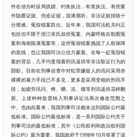
件在侦办时设局抓嫖、钓鱼执法，有奖执法。有些案
件隐匿证据、伪造证据，混淆视听。非法证据排除十
分艰难。冤假错案跌出。近年来，我国司法机关纠正
包括但不限于浙江张氏叔侄冤案、内蒙呼格吉勒图冤
案和海南陈满冤案等，这些冤假错案挑战了人权保障
的底线，也让我国司法公信力蒙羞。在每一起冤假错
案的背后，几乎均显现着刑讯逼供等非法取证行为的
阴影。目前在刑事侦查中对犯罪嫌疑人的讯问采用赤
裸裸的暴力手段已不多见，更多是采用变相的刑讯手
段，如疲劳讯问、烤、晒、冻、饿等刑讯逼供花样翻
新。上述种种急需纳入刑事诉讼法再次修改范围之
中。也由此看来，我国刑事司法都未达到国际公约最
低标准。国际公约最低标准，是一系列国际公约关于
刑事司法的最低标准，其中《公民权利和政治权利国
际公约》最为重要。我国政府于1998年10月签署了该