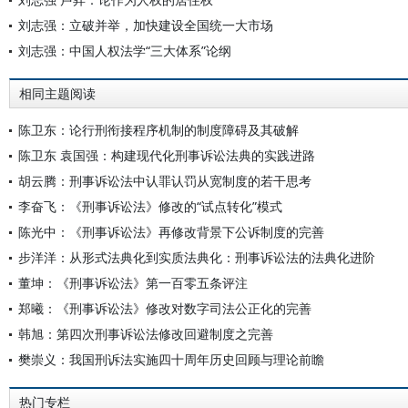
刘志强：立破并举，加快建设全国统一大市场
刘志强：中国人权法学“三大体系”论纲
相同主题阅读
陈卫东：论行刑衔接程序机制的制度障碍及其破解
陈卫东 袁国强：构建现代化刑事诉讼法典的实践进路
胡云腾：刑事诉讼法中认罪认罚从宽制度的若干思考
李奋飞：《刑事诉讼法》修改的“试点转化”模式
陈光中：《刑事诉讼法》再修改背景下公诉制度的完善
步洋洋：从形式法典化到实质法典化：刑事诉讼法的法典化进阶
董坤：《刑事诉讼法》第一百零五条评注
郑曦：《刑事诉讼法》修改对数字司法公正化的完善
韩旭：第四次刑事诉讼法修改回避制度之完善
樊崇义：我国刑诉法实施四十周年历史回顾与理论前瞻
热门专栏