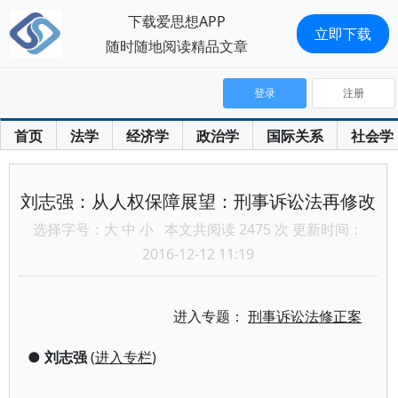
下载爱思想APP
立即下载
随时随地阅读精品文章
登录
注册
首页
法学
经济学
政治学
国际关系
社会学
刘志强：从人权保障展望：刑事诉讼法再修改
选择字号：
大
中
小
本文共阅读 2475 次 更新时间：
2016-12-12 11:19
进入专题：
刑事诉讼法修正案
●
刘志强
(
进入专栏
)