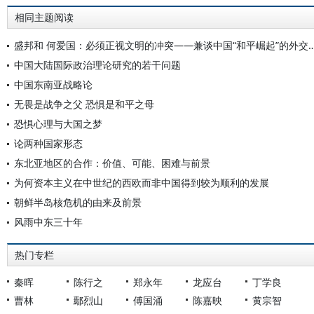
相同主题阅读
盛邦和 何爱国：必须正视文明的冲突——兼谈中国“
中国大陆国际政治理论研究的若干问题
中国东南亚战略论
无畏是战争之父 恐惧是和平之母
恐惧心理与大国之梦
论两种国家形态
东北亚地区的合作：价值、可能、困难与前景
为何资本主义在中世纪的西欧而非中国得到较为顺利的发展
朝鲜半岛核危机的由来及前景
风雨中东三十年
热门专栏
秦晖
陈行之
郑永年
龙应台
丁学良
曹林
鄢烈山
傅国涌
陈嘉映
黄宗智