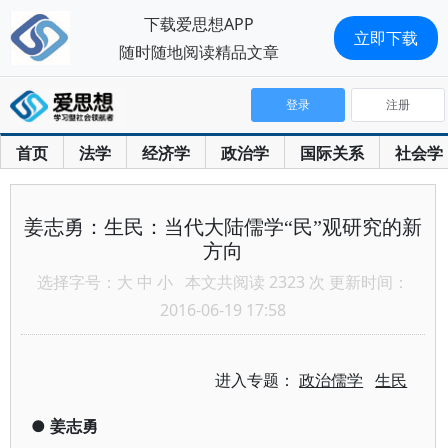
下载爱思想APP
立即下载
随时随地阅读精品文章
登录
注册
首页
法学
经济学
政治学
国际关系
社会学
姜志勇：生民：当代大陆儒学“民”观研究的新
方向
选择字号：
大
中
小
本文共阅读 2323 次 更新时间：
2016-06-19 17:58
进入专题：
政治儒学
生民
●
姜志勇