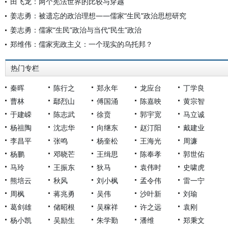
田飞龙：两个宪法世界的比较与穿越
姜志勇：被遗忘的政治理想——儒家“生民”政治思想研究
姜志勇：儒家“生民”政治与当代“民生”政治
郑维伟：儒家宪政主义：一个现实的乌托邦？
热门专栏
秦晖
陈行之
郑永年
龙应台
丁学良
曹林
鄢烈山
傅国涌
陈嘉映
黄宗智
于建嵘
陈志武
徐贲
郭宇宽
马立诚
杨祖陶
沈志华
向继东
赵汀阳
戴建业
李昌平
张鸣
杨奎松
王海光
周濂
杨鹏
邓晓芒
王缉思
陈奉孝
郭世佑
马玲
王振东
狄马
袁伟时
史啸虎
熊培云
秋风
刘小枫
孟令伟
雷一宁
周枫
蒋兆勇
吴伟
沙叶新
刘瑜
葛剑雄
储昭根
吴稼祥
许之远
袁刚
杨小凯
吴励生
朱学勤
潘维
郑秉文