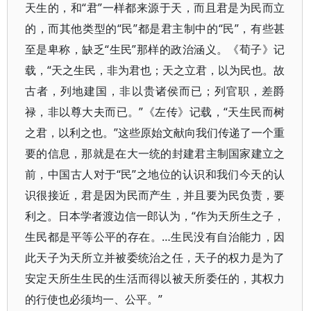
天生的，和“君”一样都来源于天，而且君是为民而立
的，而其他类型的“民”都是君主制中的“民”，有些甚
至是卑称，缺乏“生民”那样的政治涵义。《荀子》记
载，“天之生民，非为君也；天之立君，以为民也。故
古者，列地建国，非以贵诸侯而已；列官职，差爵
禄，非以尊大夫而已。”《左传》记载，“天生民而树
之君，以利之也。”这些原始文献向我们传递了一个重
要的信息，那就是在大一统的封建君主制国家建立之
前，中国古人对于“民”之地位的认识和我们今天的认
识很接近，君是因为民而产生，并且要为民负责，要
利之。日本学者渡边信一郎认为，“作为天所生之子，
生民都是平等公平的存在。…生民没有自治能力，因
此天子为天所立并被委统治之任，天子的权力是为了
安定天所生生民的生活而得以被天所委任的，其权力
的行使也必须均一、公平。”