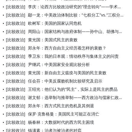
[比较政治]
李庆：论西方比较政治研究的“理念转向”——学术背景、基本历程
[比较政治]
鄢一龙：中美政治体制比较：“七权分工”vs.“三权分立”
[比较政治]
欧树军：美国的国家认同危机
[比较政治]
周阳山：国家结构与政府体制——孙中山、胡佛与福山观点的比较分
[比较政治]
黄光国：美国式民主的衰败
[比较政治]
郑永年：西方自由主义经历着怎样的衰败？
[比较政治]
季卫东：我的日本观：情动秩序与集体主义的问责
[比较政治]
尹继武：中美国家安全观比较分析
[比较政治]
黄光国：新自由主义瘟疫与美国的民主衰败
[比较政治]
任会芬：中美反腐败机制比较研究及启示
[比较政治]
王绍光：他们认为的“民主”，实际上是民主的赝品
[比较政治]
谢文郁：选举制与推举制——西方政治与儒家仁政政治领袖产生机制
[比较政治]
郑永年：西方式民主的危机及其倒退
[比较政治]
保罗·克鲁格曼：美国民主可能正在消亡
[比较政治]
杨春林：大数据时代的西方民主困境
[比较政治]
钱满素：治者与被治者的对弈