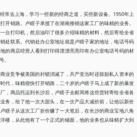
经常去上海，学习一些新的经商之道，买些新设备。1950年上
地打开销路。卢瞎子承揽了在湖南推销这家工厂的味精的业务。
了一台打印机，然后油印了很多介绍味精的材料，然后寄给全省
代销处联系。代销处办公室地址就是卢瞎子家的地址，电话号码
各地的商店经营人看到打印得漂漂亮亮印有办公室电话号码的材
号。
的商业竞争被美国的封锁消减了，共产党当时还鼓励私人资本的
金时代，味精很快打开销路，二十岁的卢瞎子马上成了新的暴发
工厂，商品托运到长沙后，卢瞎子去邮局将这些货转寄给全省各
大业务，给了他一次大甜头，在一次产品大减价前，让他以新价
。卢瞎子从这次工厂折价赚了一大笔后，在长沙的商业宝地八角
的洋楼，从此他有了一个正式的铺面，他的业务也从味精扩大到