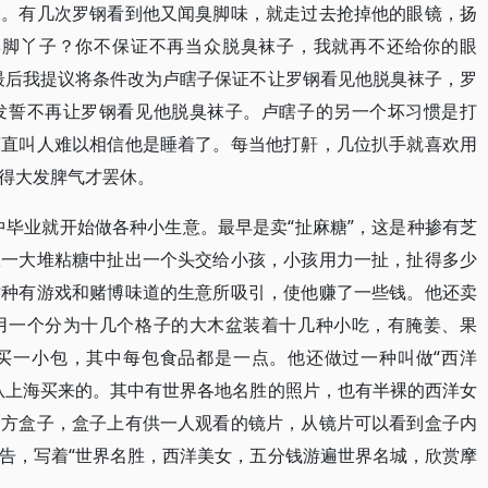
味。有几次罗钢看到他又闻臭脚味，就走过去抢掉他的眼镜，扬
臭脚丫子？你不保证不再当众脱臭袜子，我就再不还给你的眼
最后我提议将条件改为卢瞎子保证不让罗钢看见他脱臭袜子，罗
发誓不再让罗钢看见他脱臭袜子。卢瞎子的另一个坏习惯是打
简直叫人难以相信他是睡着了。每当他打鼾，几位扒手就喜欢用
得大发脾气才罢休。
高中毕业就开始做各种小生意。最早是卖“扯麻糖”，这是种掺有芝
从一大堆粘糖中扯出一个头交给小孩，小孩用力一扯，扯得多少
这种有游戏和赌博味道的生意所吸引，使他赚了一些钱。他还卖
用一个分为十几个格子的大木盆装着十几种小吃，有腌姜、果
买一小包，其中每包食品都是一点。他还做过一种叫做“西洋
从上海买来的。其中有世界各地名胜的照片，也有半裸的西洋女
的方盒子，盒子上有供一人观看的镜片，从镜片可以看到盒子内
告，写着“世界名胜，西洋美女，五分钱游遍世界名城，欣赏摩