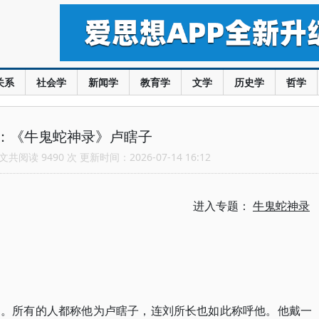
关系
社会学
新闻学
教育学
文学
历史学
哲学
：《牛鬼蛇神录》卢瞎子
共阅读 9490 次 更新时间：2026-07-14 16:12
进入专题：
牛鬼蛇神录
了。所有的人都称他为卢瞎子，连刘所长也如此称呼他。他戴一