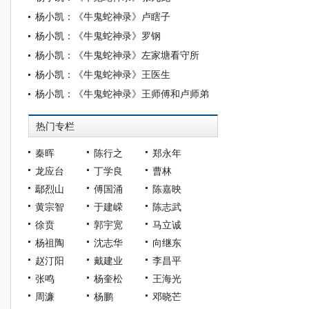
杨小凯：《牛鬼蛇神录》卢瞎子
杨小凯：《牛鬼蛇神录》罗钢
杨小凯：《牛鬼蛇神录》左家塘看守所
杨小凯：《牛鬼蛇神录》王医生
杨小凯：《牛鬼蛇神录》王师傅和卢师弟
热门专栏
秦晖
陈行之
郑永年
龙应台
丁学良
曹林
鄢烈山
傅国涌
陈嘉映
黄宗智
于建嵘
陈志武
徐贲
郭宇宽
马立诚
杨祖陶
沈志华
向继东
赵汀阳
戴建业
李昌平
张鸣
杨奎松
王海光
周濂
杨鹏
邓晓芒