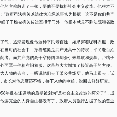
待他的官僚教训了一顿，要他不要抗拒社会主义改造。他根本不
：“政府司法机关以法律为准绳以事实为根据，这不是你们共产
卢瞎子干脆被机关传达室拒于门外，他根本就见不到法院和省政
尽了气，逐渐发现像他这种平民老百姓，如果穿着呢料衣服，政
为在当时的社会中，穿着笔挺是共产党高干的特权，平民老百姓
剥削者。而共产党的高干穿得阔绰却会引来尊敬和羡慕。卢瞎子
服外面罩一件粗布旧衣服。这果然大大增加了接近高干的方便。
类大人物的去向，一听说他们去了某公共场所，他马上跟去，试
，市长对他态度还不错，接下来他的申述，说回去好好研究。
58年反右派运动的后期被划为“反社会主义改造的坏分子”，成
，他连完全的人身自由都没有了。政府人员强行占据了他的营业