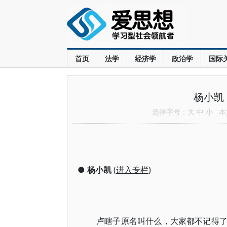
首页
法学
经济学
政治学
国际
杨小凯
选择字号：
大
中
小
本文
●
杨小凯
(
进入专栏
)
卢瞎子原名叫什么，大家都不记得