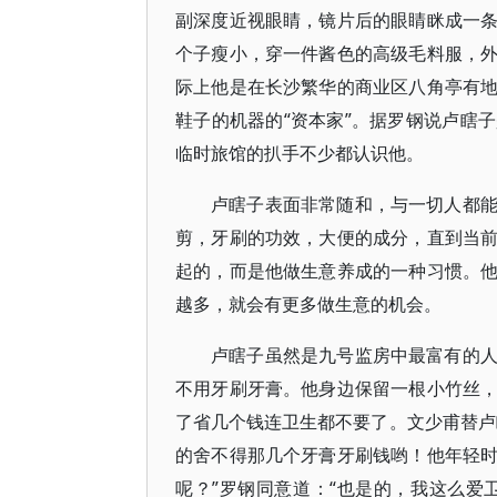
副深度近视眼睛，镜片后的眼睛眯成一
个子瘦小，穿一件酱色的高级毛料服，
际上他是在长沙繁华的商业区八角亭有
鞋子的机器的“资本家”。据罗钢说卢瞎
临时旅馆的扒手不少都认识他。
卢瞎子表面非常随和，与一切人都
剪，牙刷的功效，大便的成分，直到当
起的，而是他做生意养成的一种习惯。
越多，就会有更多做生意的机会。
卢瞎子虽然是九号监房中最富有的
不用牙刷牙膏。他身边保留一根小竹丝
了省几个钱连卫生都不要了。文少甫替卢
的舍不得那几个牙膏牙刷钱哟！他年轻
呢？”罗钢同意道：“也是的，我这么爱