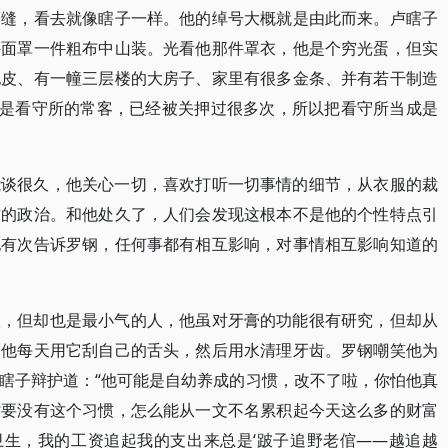
条缝，看去就像瞎子一样。他的绰号大概就是由此而来。卢瞎子
外面罩一件粗布中山装。光看他那件罩衣，他是个穷光蛋，但实
地皮、有一幢三层楼的大房子、家里有很多金条、并有若干制造
子是看守所的常客，已经被关押过很多次，所以把看守所当成是
能谈很久，他关心一切，喜欢打听一切事情的细节，从衣服的裁
前的政治。和他处久了，人们会发现这根本不是他的个性特点引
他有次告诉罗钢，任何事都有相互影响，对事情相互影响知道的
人，但却也是最小气的人，他虽对牙膏的功能很有研究，但却从
，他每天用它刮自己的舌头，然后用水清理牙齿。罗钢嘲笑他为
瞎子辩护道：“他可能是自幼养成的习惯，改不了啦，你怕他真
时要没有这个习惯，怎么能从一文不名累积起今天这么多的财富
卫生，我的工资追起我的支出来总是‘跛子追野老倌——越追越