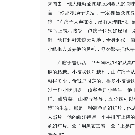
来闻去。他大概就爱闻那股刺激人的臭
言：“你那根肠子快活，一定要当众闻
镜。”卢瞎子大声抗议，没有人理睬他。
钢马上表示接受，卢瞎子也只好屈服，
鼾。他打起鼾来惊天动地，全身起伏，
小纸棍去拨弄他的鼻毛，每次都要把他弄
卢瞎子告诉我，1950年他18岁从
麻的粘糖。小孩买这种糖时，由卢瞎子
就得多少，价钱是固定的。很多小孩被
过一种小吃拼盘。顾客全是小学生。他
脯、甜紫菜、山楂片等等，五分钱可以
镜”的生意。那是一种简单的幻灯片，他
人照片。他的西洋镜是一个手推车上装
的幻灯片。盒子用黑布盖着，盒子上是广