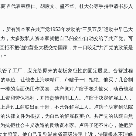
市工商界代表荣毅仁、胡厥文、盛丕华、杜大公等手持申请书步入
了，所有资本家在共产党1953年发动的“三反五反”运动中早已大
压力，大多数私人资本家就把自己的企业自动交给了共产党。可
直拒不把他的营业大楼交给国家，并一口咬定“共产党的政策是
！”
接管了工厂，应允给原来的老板象征性的固定股息。合营过程
元的职位，让他去上海味精厂。卢瞎子一口拒绝。他买了几台制
，一楼的店面仍用作买卖。共产党对卢瞎子极为恼火，动员他雇
加工资和劳保福利，并指责他剥削工人。卢瞎子决定解雇工人，
马上通过工商联出面干涉，不允许解雇工人。卢瞎子决定到法院
党的法律文件为根据，为自己的解雇权辩护。共产党的法院自然
责为抗拒社会主义改造的反动资本家。卢瞎子还不甘心，他把所
太太照管。他自己又到湖南省高级法院上诉，法院根本不理睬