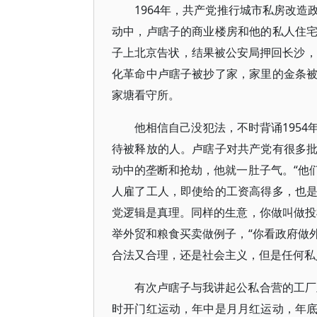
1964年，共产党推行城市私房改
动中，卢瞎子的商业楼房和他的私人住
子上北京告状，结果被公安局押回长沙，
化革命中卢瞎子被抄了家，家里的金条
家塘看守所。
他相信自己没犯法，不时背诵195
待被释放的人。卢瞎子对共产党有很多
动中的垄断和抢劫，他就一肚子气。“他
人雇了工人，即使给的工资高得多，也
党逻辑是真理。同样的生意，你做叫做投
举外贸和粮食买卖做例子，“你看政府做
合法又合理，还是社会主义，但是任何私
有次卢瞎子与我讲起公私合营的工厂
时开门红运动，年中是月月红运动，年