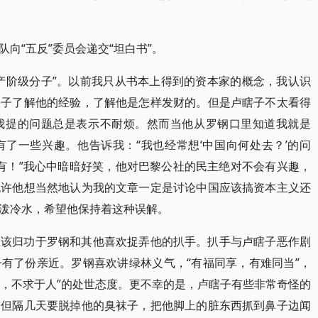
队向“五反”委员会递交“坦白书”。
产阶级分子”。以前我只从书本上得到的资本家的概念，我认识
瞎子了解他的经验，了解他是怎样发财的。但是卢瞎子不太看得
我提的问题总是表示不耐烦。然而当他从罗钢口里知道我就是
了一些兴趣。他告诉我：“我也经常想‘中国向何处去？’的问
没有！”我心中暗暗好笑，他对巴黎公社的民主绝对不会有兴趣，
也许他想当然地认为我的文章一定是讨论中国应该搞资本主义还
泼冷水，希望他保持着这种误解。
应该归功于罗钢和其他喜欢捉弄他的扒手。扒手与卢瞎子恶作剧
有了份亲近。罗钢喜欢讲绿林义气，“有福同享，有难同当”，
身，不求于人”的处世态度。更不幸的是，卢瞎子有些非常奇怪的
，但隔几天要脱掉他的臭袜子，把他脚上的脏东西抓到鼻子边闻