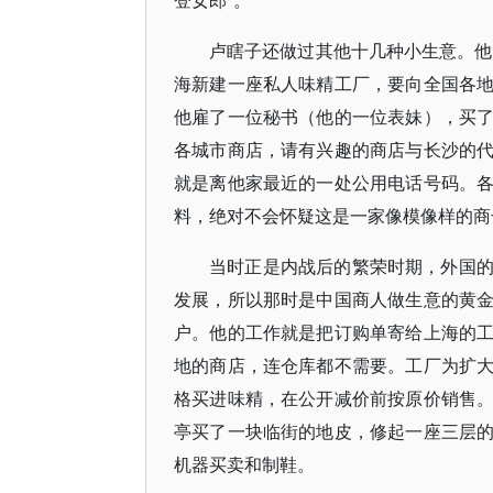
登女郎”。
卢瞎子还做过其他十几种小生意。他
海新建一座私人味精工厂，要向全国各
他雇了一位秘书（他的一位表妹），买
各城市商店，请有兴趣的商店与长沙的
就是离他家最近的一处公用电话号码。
料，绝对不会怀疑这是一家像模像样的商
当时正是内战后的繁荣时期，外国
发展，所以那时是中国商人做生意的黄
户。他的工作就是把订购单寄给上海的
地的商店，连仓库都不需要。工厂为扩
格买进味精，在公开减价前按原价销售
亭买了一块临街的地皮，修起一座三层
机器买卖和制鞋。