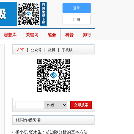
登录
注册
思想库
关键词
笔会
科普
排行
|
|
|
APP
公众号
微博
手机版
相同作者阅读
杨小凯 张永生：超边际分析的基本方法