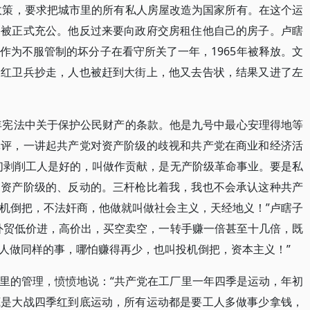
造政策，要求把城市里的所有私人房屋改造为国家所有。在这个运
宅被正式充公。他反过来要向政府交房租住他自己的房子。卢瞎
作为不服管制的坏分子在看守所关了一年，1965年被释放。文
被红卫兵抄走，人也被赶到大街上，他又去告状，结果又进了左
4年宪法中关于保护公民财产的条款。他是九号中最心安理得地等
批评，一讲起共产党对资产阶级的歧视和共产党在商业和经济活
们剥削工人是好的，叫做作贡献，是无产阶级革命事业。要是私
是资产阶级的、反动的。三杆枪比着我，我也不会承认这种共产
机倒把，不法奸商，他做就叫做社会主义，天经地义！”卢瞎子
外贸低价进，高价出，买空卖空，一转手赚一倍甚至十几倍，既
人做同样的事，哪怕赚得再少，也叫投机倒把，资本主义！”
里的管理，愤愤地说：“共产党在工厂里一年四季是运动，年初
底是大战四季红到底运动，所有运动都是要工人多做事少拿钱，