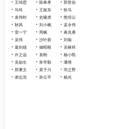
王缉思
陈奉孝
郭世佑
马玲
王振东
狄马
袁伟时
史啸虎
熊培云
秋风
刘小枫
孟令伟
雷一宁
周枫
蒋兆勇
吴伟
沙叶新
刘瑜
葛剑雄
储昭根
吴稼祥
许之远
袁刚
杨小凯
吴励生
朱学勤
潘维
郑秉文
莫于川
羽之野
谢志浩
孙立平
杨光