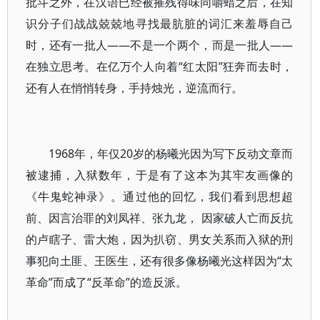
批斗之外，在汉语已经被摧残得味同嚼蜡之后，在知
识分子们战战兢兢地寻找最肮脏的词汇来羞辱自己
时，还有一批人——不是一个两个，而是一批人——
在独立思考。在亿万个人向着“红太阳”狂奔而去时，
还有人在悄悄转身，手持烛光，逆流而行。
1968年，年仅20岁的杨曦光因为写下反动文章而
被逮捕，入狱数年，于是有了这本为其牢友画像的
《牛鬼蛇神录》。通过他的回忆，我们看到思想超
前、因言治罪的刘凤祥、张九龙， 因家破人亡而反抗
的卢瞎子、雷大炮，因为扒窃、男女关系而入狱的刑
事犯向土匪、王医生，还有很多像杨曦光这样因为“太
革命”而成了“反革命”的造反派。