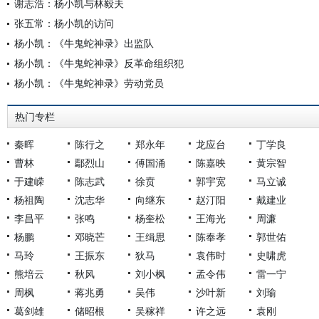
谢志浩：杨小凯与林毅夫
张五常：杨小凯的访问
杨小凯：《牛鬼蛇神录》出监队
杨小凯：《牛鬼蛇神录》反革命组织犯
杨小凯：《牛鬼蛇神录》劳动党员
热门专栏
秦晖
陈行之
郑永年
龙应台
丁学良
曹林
鄢烈山
傅国涌
陈嘉映
黄宗智
于建嵘
陈志武
徐贲
郭宇宽
马立诚
杨祖陶
沈志华
向继东
赵汀阳
戴建业
李昌平
张鸣
杨奎松
王海光
周濂
杨鹏
邓晓芒
王缉思
陈奉孝
郭世佑
马玲
王振东
狄马
袁伟时
史啸虎
熊培云
秋风
刘小枫
孟令伟
雷一宁
周枫
蒋兆勇
吴伟
沙叶新
刘瑜
葛剑雄
储昭根
吴稼祥
许之远
袁刚