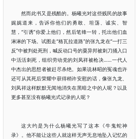
然而此书又是残酷的。杨曦光对这些贱民的故事
娓娓道来，告诉你他们的勇敢、坦荡、诚实、智
慧，“引诱”你爱上他们，然后笔锋一转，托出他们血
淋淋的下场。试图走“格瓦拉道路”的张九龙在“一打三
反”中被判处死刑，喊反动口号的粟异邦被刺刀捅入口
中活活刺死，组织劳动党的刘凤祥被枪决……一代人
中杰出的思想者被赶尽杀绝。如果说林昭的冤魂也许
还可从其死后荣耀中获得稍许安慰的话，像张九龙、
刘凤祥这样默默无闻地消失在黑暗之中的人呢？以及
更多甚至没有杨曦光式记录的人呢？
这大约是为什么杨曦光写了这本《牛鬼蛇神
录》。他不能让这些人就这样无声无息地坠入记忆的