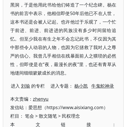
黑洞，于是他用此书给他们铸造了一个纪念碑。杨在
书的前言中表示，他相信即使50年后他已不在人世，
这本书还是会被人记起。也许他过于乐观了，一个忙
于前进、前进、前进进的民族没有多少时间留给追
忆。但至少我在有生之年不会忘记此书，不仅因为其
中那些令人动容的人物，也因为它拯救了我对人之尊
严的信心。我曾几乎相信在残暴面前人之猥琐的必然
性，但即使是在“夜，最漫长的夜”里，也还有青草从
地缝间细细簌簌成长的消息。
进入
刘瑜
的专栏 进入专题：
杨小凯
牛鬼蛇神录
本文责编：
zhenyu
发信站：爱思想（https://www.aisixiang.com）
栏目：
笔会
>
散文随笔
>
民权理念
本文链接：