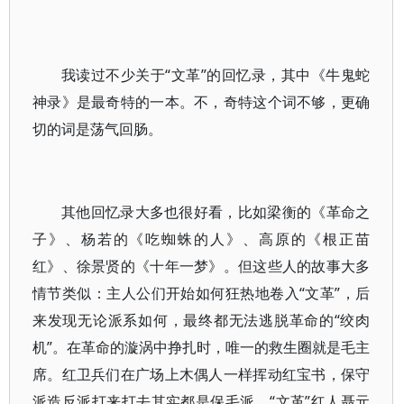
我读过不少关于“文革”的回忆录，其中《牛鬼蛇
神录》是最奇特的一本。不，奇特这个词不够，更确
切的词是荡气回肠。
其他回忆录大多也很好看，比如梁衡的《革命之
子》、杨若的《吃蜘蛛的人》、高原的《根正苗
红》、徐景贤的《十年一梦》。但这些人的故事大多
情节类似：主人公们开始如何狂热地卷入“文革”，后
来发现无论派系如何，最终都无法逃脱革命的“绞肉
机”。在革命的漩涡中挣扎时，唯一的救生圈就是毛主
席。红卫兵们在广场上木偶人一样挥动红宝书，保守
派造反派打来打去其实都是保毛派，“文革”红人聂元