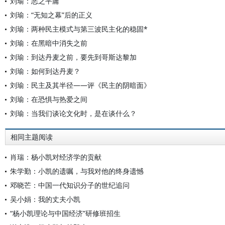
刘瑜：恶之平庸
刘瑜：“无知之幕”后的正义
刘瑜：两种民主模式与第三波民主化的稳固*
刘瑜：在黑暗中消失之前
刘瑜：到达丹麦之前，要先到哥斯达黎加
刘瑜：如何到达丹麦？
刘瑜：民主及其半径——评《民主的阴暗面》
刘瑜：在恐惧与热爱之间
刘瑜：当我们谈论文化时，是在谈什么？
相同主题阅读
肖瑞：杨小凯对经济学的贡献
朱学勤：小凯的遗嘱，与我对他的终身遗憾
邓晓芒：中国一代知识分子的世纪追问
吴小娟：我的丈夫小凯
“杨小凯理论与中国经济”研修班招生