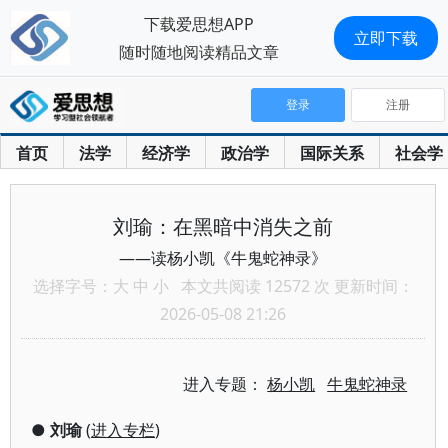
下载爱思想APP
立即下载
随时随地阅读精品文章
登录
注册
首页
法学
经济学
政治学
国际关系
社会学
刘瑜：在黑暗中消失之前
——读杨小凯《牛鬼蛇神录》
选择字号：
大
中
小
本文共阅读 12572 次 更新时间：
2026-05-08 21:26
进入专题：
杨小凯
牛鬼蛇神录
●
刘瑜
(
进入专栏
)