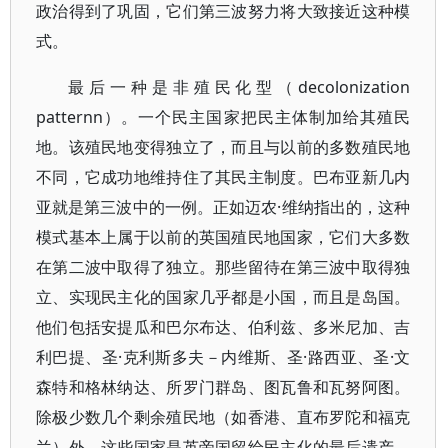
政治得到了巩固，它们第三波努力将大致接近这种模
式。
最后一种是非殖民化型（decolonization
patternn）。一个民主国家把民主体制加给其殖民
地。该殖民地变得独立了，而且与以前的多数殖民地
不同，它成功地维持住了其民主制度。巴布亚新几内
亚就是第三波中的一例。正如迈农·维纳指出的，这种
模式基本上属于以前的英国殖民地国家，它们大多数
在第二波中取得了独立。那些留待在第三波中取得独
立、实现民主化的国家几乎都是小国，而且是岛国。
他们包括安提瓜和巴尔布达、伯利兹、多米尼加、吉
利巴提、圣·克利斯多夫－内维斯、圣·路西亚、圣·文
森特和格林纳达、所罗门群岛、图瓦鲁和瓦努阿图。
除极少数几个剩余殖民地（如香港、直布罗陀和福克
兰）外，这些国家是英帝国留给民主化的最后遗产。