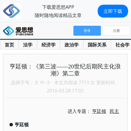
下载爱思想APP
立即下载
随时随地阅读精品文章
登录
注册
首页
法学
经济学
政治学
国际关系
社会学
亨廷顿：《第三波——20世纪后期民主化浪
潮》第二章
选择字号：
大
中
小
本文共阅读 7713 次 更新时间：
2016-03-28 17:02
进入专题：
亨廷顿
民主
●
亨廷顿