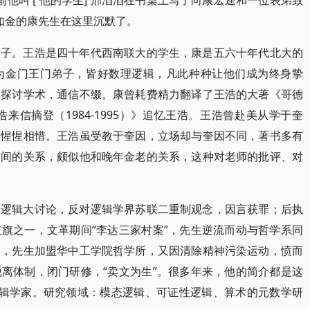
前他叫 [ 他的学生] 邢滔滔在书桌上写了向康宏逵和一位表弟致
字如金的康先生在这里沉默了。
弟子。王浩是四十年代西南联大的学生，康是五六十年代北大的
为金门王门弟子，皆好数理逻辑，凡此种种让他们成为终身挚
，探讨学术，通信不缀。康曾耗费精力翻译了王浩的大著《哥德
来信摘登（1984-1995）》追忆王浩。王浩曾赴美从学于奎
，惺惺相惜。王浩虽受教于奎因，立场却与奎因不同，著书多有
之间的关系，颇似他和晚年金老的关系，这种对老师的批评、对
入逻辑大讨论，反对逻辑学界苏联二重制观念，因言获罪；后执
旗之一，文革期间“李达三家村案”，先生逆流而动与哲学系同
初，先生加盟华中工学院哲学所，又因清除精神污染运动，愤而
动脱离体制，闭门研修，“卖文为生”。很多年来，他的简介都是这
，逻辑学家。研究领域：模态逻辑、可证性逻辑、算术的元数学研