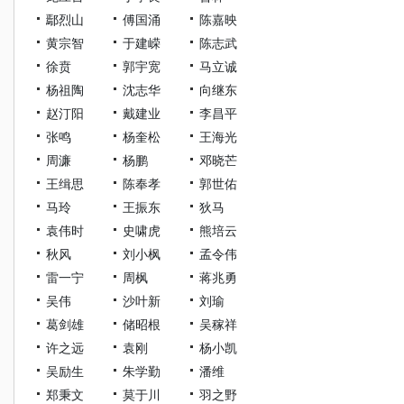
鄢烈山
傅国涌
陈嘉映
黄宗智
于建嵘
陈志武
徐贲
郭宇宽
马立诚
杨祖陶
沈志华
向继东
赵汀阳
戴建业
李昌平
张鸣
杨奎松
王海光
周濂
杨鹏
邓晓芒
王缉思
陈奉孝
郭世佑
马玲
王振东
狄马
袁伟时
史啸虎
熊培云
秋风
刘小枫
孟令伟
雷一宁
周枫
蒋兆勇
吴伟
沙叶新
刘瑜
葛剑雄
储昭根
吴稼祥
许之远
袁刚
杨小凯
吴励生
朱学勤
潘维
郑秉文
莫于川
羽之野