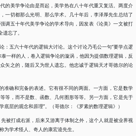
年代的美学争论由是而起，美学热在八十年代重又复活。两度介
一，一切都那么光明、那么学术。几十年后，李泽厚先生总结了
并强调五十年代美学争论的学术导向，因发表《论美》一文被打
全遗忘了。
论：五六十年代的逻辑大讨论。这个讨论乃毛公一句“要学点逻
尔泰一样的人，卷入逻辑争论的漩涡，他因为提倡数理逻辑，反
为众矢之的，随后又为世人遗忘。他忠诚于逻辑天才哥德尔的论
辑的准确和完备的表述。它有很不同的两面。一方面，它是数学
合等等，而不是数、函数、几何图形等等。另一方面，它是先于
学底层的观念和原理”。（哥德尔：《罗素的数理逻辑》）
先被打成右派，后来又游离于体制之外，这个人就是被业界视
称为学术怪人、奇人的康宏逵先生。