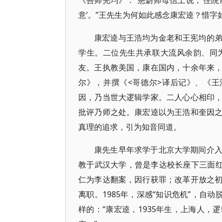
《吾师宪均》：“懋蔚师母信上说，‘住院
意’。”王先生为何如此感念康宏逵？惜
康宏逵与王浩均为金老和王宪均的
学生。二位先生共承联大流风余韵、同
友。王执教美国，康在国内，十余年来
尔》，并撰《<哥德尔>译后记》、《王浩
因，乃当世大逻辑学家。二人心心相印
批评乃师之处。康宏逵以为王浩和奎因
真理的追求，引为知音同道。
康先生早年求学于北京大学期间介
教于武汉大学，曾是李达校长座下三面红
仁为李达翻案，因行获罪；改革开放之
离职。1985年，深感“知识危机”，自
样的：“康宏逵，1935年生，上海人