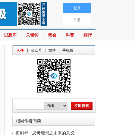
登录
注册
思想库
关键词
笔会
科普
排行
|
|
|
APP
公众号
微博
手机版
相同作者阅读
梅剑华：思考理想之未来的意义