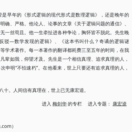
管是早年的《形式逻辑的现代形式是数理逻辑》，还是晚年的
、明确、严格。他论人、论事的文章《关于逻辑问题的通信》、
毫无一丝苟且。他一生牵扯进各种争论，胸怀皆不脱此。先生晚
反驳—数学发现的逻辑》、《这本书叫什么？奇谲的逻辑谜
》等学术著作。每一本著作的翻译都耗费三至五年的时间，在我
，凡辈如我，仰望才及。先生是一个相信真理、追求真理的人，
次申明“不怕速朽”。在他看来，世上只要还有追求真理的人，
享年八十。人间信有真理在，世上已无康宏逵。
进入
梅剑华
的专栏 进入专题：
康宏逵
g.com）