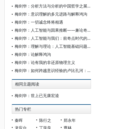
梅剑华：分析方法与分析的中国哲学之展开
梅剑华：意识理解的多元进路与解释鸿沟
梅剑华：一切诚念终将相遇
梅剑华：人工智能与因果推断——兼论奇点问题
梅剑华：人工智能与我们：前奇点时代的地方性困惑
梅剑华：理解与理论：人工智能基础问题的悲观与乐观
梅剑华：论解释鸿沟
梅剑华：论有我的非还原物理主义
梅剑华：如何跨越意识经验的卢比孔河：从日常感知开始探究意识
相同主题阅读
梅剑华：世上已无康宏逵
热门专栏
秦晖
陈行之
郑永年
龙应台
丁学良
曹林