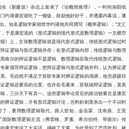
康宏逵在《新建设》杂志上发表了《论概然推理》，一时间洛阳纸
专门约请康宏逵吃了一顿饭，鼓励他好好干，并透露内幕说，潘
出。知名逻辑学家胡世华约请他共同撰写《概率逻辑》；“文汇
行”，于是康宏逵的《形式逻辑的现代形式是数理逻辑》一文横空
文汇报》上，主张数理逻辑就是现代形式逻辑，传统形式逻辑过时
：辩证逻辑与形式逻辑并存；在形式逻辑内部，传统逻辑与数理
：黑格尔的辩证逻辑不是逻辑、数理逻辑应取代传统形式逻辑。
联专家倡导辩证逻辑，把辩证逻辑与形式逻辑并列，认为辨证逻
关系。毛自然不满足于苏联专家对辨证逻辑的强调，他另辟蹊径
辨证逻辑还要高的位置。也许在毛看来，苏联搞辩证逻辑，英美
逻辑，三分天下有其一。这些逻辑争论背后的政治较量岂是康宏
家的辨证逻辑，才有形式逻辑讨论，岂料斜刺里杀出一个不识时
时了，要用数理逻辑取代。路人皆知，金岳霖、沈有鼎、王宪
了国际数理逻辑主流（弗雷格、罗素、希尔伯特、哥德尔）传
虎的康宏奎说了大实话，捅破了天窗，为此受到了严厉批判，被