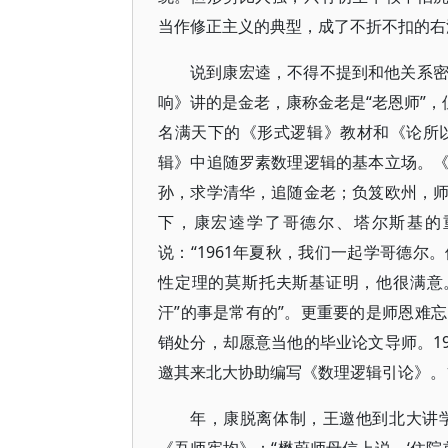
当作修正主义的典型，成了不折不扣的右
说到康宏逵，不得不提到和他关系
响》讲的是金老，康称金老是“老恩师”，
名满天下的《形式逻辑》教材和《论所
辑》中追随罗素数理逻辑的基本立场。
孙，求学清华，追随金老；负笈欧州，
下，康宏逵学了哥德尔、塔尔斯基的
说：“1961年夏秋，我们一起学哥德
性定理的莫斯托夫斯基证明，他很满意
汗”的事是常有的”。更重要的是师恩难忘
销处分，却愿意当他的毕业论文导师。19
邀其来北大协助编写《数理逻辑引论》。19
年，康脱离体制，王邀他到北大讲