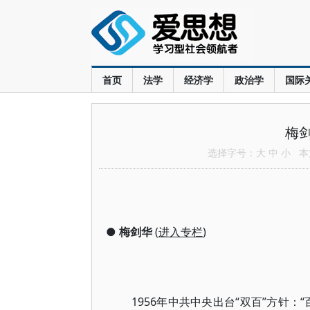
首页
法学
经济学
政治学
国际
梅
选择字号：
大
中
小
本文
●
梅剑华
(
进入专栏
)
1956年中共中央出台“双百”方针