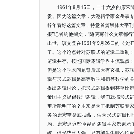
1961年8月15日，二十六岁的
贵。因为这篇文章，大逻辑学家金岳霖
梓年看好这篇文章，特意首篇黑体大字刊
报”记者约他撰文，“随便写什么文章都
出世。该文登在1961年9月26日的《
了。这个论点针对苏联式的逻辑二重制
逻辑并存。按照国际逻辑学界主流观点
但是这个学术问题背后却大有玄机，苏
辑与形式逻辑是高等数学和初等数学的
提出逻辑讨论，把形式逻辑提到甚至比
帝国主义提倡数理逻辑，我们就搞形式
奎所能明了的？本来是为了抵制苏联专
务的康宏奎釜底抽薪，认为形式逻辑过
均、康宏逵这些卓越的逻辑学家都秉承
统。但形势比人强，只有初生牛犊不怕