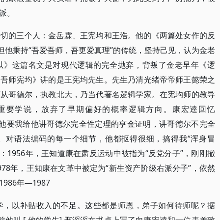
派。
密切的三个人：金岳霖、王宪均和王浩。他的《两篇处女作的反
但他秉持“吾爱吾师，吾更爱真理”的传统，坚持己见，认为金老
以》这篇名文是对现代逻辑的完全抛弃，背叛了金老早年《逻
《吾师宪均》讲的是王宪均先生。先生乃清光绪帝帝师王懿荣之
师从哥德尔，执教北大，乃当代著名逻辑学家。在宪均师的教导
重要学说，放弃了早期偏好的概率逻辑方向。康宏逵回忆
尔。他要我给他讲哥德尔完全性定理的亨金证明，讲哥德尔不完全
。对语法编码的每一个细节，他都抠得很细，搞得我“浑身冒
：1956年，王知道康在肃反运动中被指为“反党分子”，刚刚撤
78年，王知康在文革中被定为“新生资产阶级右派分子”，依然
86年—1987
学，以补贴收入的不足。这些都是师恩，弟子如何待师呢？据