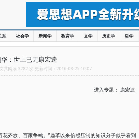
关系
社会学
新闻学
教育学
文学
历史学
哲学
剑华：世上已无康宏逵
共阅读 3282 次 更新时间：2016-03-25 10:07
进入专题：
康宏逵
：“百花齐放、百家争鸣。”鼎革以来倍感压制的知识分子似乎看到