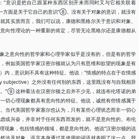
：“意识是把自己跟某种东西区别开来而同时又与它相关联着
另一方面是关于它自己的意识”⑧。没有关于对象的意识，就没有
。就其实质而言，我们可以说，康德和黑格尔关于意识和对象、
于意向性理论的一种重新的肯定，尽管无论黑格尔还是康德都从
象之意向性的哲学家和心理学家似乎是没有的，但是有的哲学
征，例如英国哲学家汉密尔顿就认为只有思维和欲望的现象是有
）内，意识则不具有这种特征。他说：“情感的特点在于在情感
ly subjective）之外没有任何别的东西，这里既没有与自我相异
。”⑨ 这种看法在汉密尔顿之后并不少见，就连布伦塔诺的弟
为一切心理现象都具有意向性的特征。他说，诚然有些情感属于
的。当代美国哲学家塞尔也认为，只有某些心理状态而非一切心
忧虑或兴奋，并非对于任何东西而发的，就不是意向性的。布伦
理现象，包括情感的领域，都是意向性的。他说“汉密尔顿的说
显然涉及对象，语言本身通过其使用的词语就表明了这一点。我