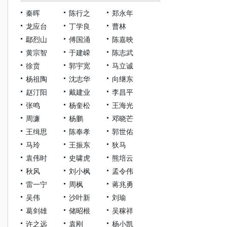
秦晖
陈行之
郑永年
龙应台
丁学良
曹林
鄢烈山
傅国涌
陈嘉映
黄宗智
于建嵘
陈志武
徐贲
郭宇宽
马立诚
杨祖陶
沈志华
向继东
赵汀阳
戴建业
李昌平
张鸣
杨奎松
王海光
周濂
杨鹏
邓晓芒
王缉思
陈奉孝
郭世佑
马玲
王振东
狄马
袁伟时
史啸虎
熊培云
秋风
刘小枫
孟令伟
雷一宁
周枫
蒋兆勇
吴伟
沙叶新
刘瑜
葛剑雄
储昭根
吴稼祥
许之远
袁刚
杨小凯