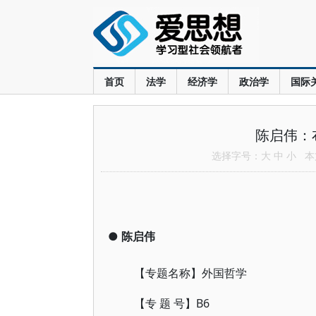
首页
法学
经济学
政治学
国际
陈启伟：
选择字号：
大
中
小
本文
●
陈启伟
【专题名称】外国哲学
【专 题 号】B6