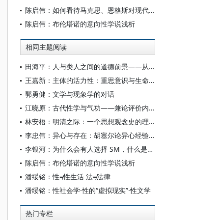
陈启伟：如何看待马克思、恩格斯对现代西方哲学的评价
陈启伟：布伦塔诺的意向性学说浅析
相同主题阅读
田海平：人与类人之间的道德前景——从意向性看人工智能的伦理之“锚”
王嘉新：主体的活力性：重思意识与生命的关系
郭勇健：文学与现象学的对话
江晓原：古代性学与气功——兼论评价内丹术的困难
林安梧：明清之际：一个思想观念史的理解——从“主体性”、“意向性”到“历史性”的一个过程
李忠伟：异心与存在：胡塞尔论异心经验及其形而上学蕴含
李银河：为什么会有人选择 SM，什么是虐恋亚文化？
陈启伟：布伦塔诺的意向性学说浅析
潘绥铭：性≠性生活 法≠法律
潘绥铭：性社会学·性的“虚拟现实”·性文学
热门专栏