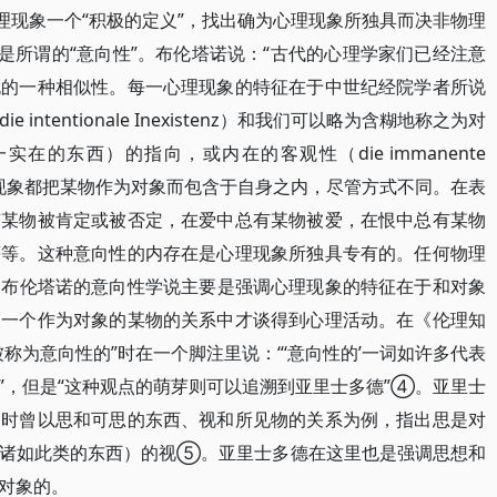
理现象一个“积极的定义”，找出确为心理现象所独具而决非物理
是所谓的“意向性”。布伦塔诺说：“古代的心理学家们已经注意
无的一种相似性。每一心理现象的特征在于中世纪经院学者所说
ntentionale Inexistenz）和我们可以略为含糊地称之为对
的东西）的指向，或内在的客观性（die immanente
。每一心理现象都把某物作为对象而包含于自身之内，尽管方式不同。在表
有某物被肯定或被否定，在爱中总有某物被爱，在恨中总有某物
等等。这种意向性的内存在是心理现象所独具专有的。任何物理
，布伦塔诺的意向性学说主要是强调心理现象的特征在于和对象
和一个作为对象的某物的关系中才谈得到心理活动。在《伦理知
称为意向性的”时在一个脚注里说：“‘意向性的’一词如许多代表
”，但是“这种观点的萌芽则可以追溯到亚里士多德”④。亚里士
义时曾以思和可思的东西、视和所见物的关系为例，指出思是对
和诸如此类的东西）的视⑤。亚里士多德在这里也是强调思想和
对象的。