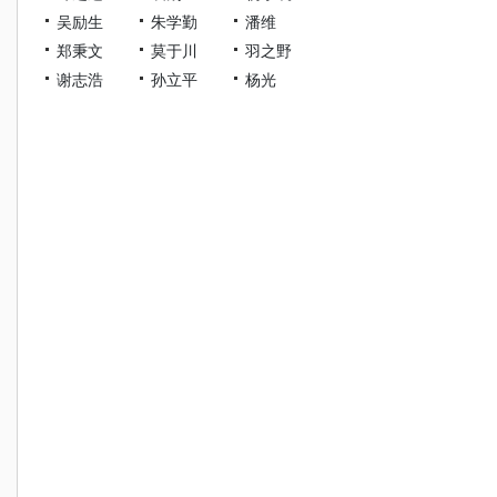
吴励生
朱学勤
潘维
郑秉文
莫于川
羽之野
谢志浩
孙立平
杨光