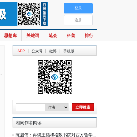
登录
注册
思想库
关键词
笔会
科普
排行
|
|
|
APP
公众号
微博
手机版
相同作者阅读
陈启伟：再谈王韬和格致书院对西方哲学的介绍