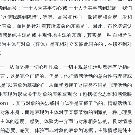
感到高兴’；‘一个人为某事伤心’或‘一个人为某事感到悲痛’。我们
’，‘这使我感到惋惜’，等等。高兴和伤心，像肯定和否定、爱和
个表象，而且是针对着其所表象的东西的”。因此，布伦塔诺认
感是纯主观的或‘主观性地主观的东西’，其实是一种‘自相矛盾
ht）的说法’，因为主体与对象（客体）是互相对立又彼此同在的，在谈不到对
⑩
一，从而坚持一切心理现象，一切主观意识活动都是有所指向
而言，这是完全正确的。但是，他把情感活动的意向性与理智或
是“以表象为基础的”，从而就忽视了这两类不同的心理活动的
性表现为形成关于对象的表象或观念（包括概念思维和感觉映
ection），其与对象的关涉或指向似乎是直截了当的。情感活动虽
映对象本身，而是表现为主体对于某事某物的刺激的一种心理反
动是以主体的态度、感受、体验为中介而与对象相关涉的。反对情感
身的态度、感受、体验而非对象的表象为论据，主张情感是纯主