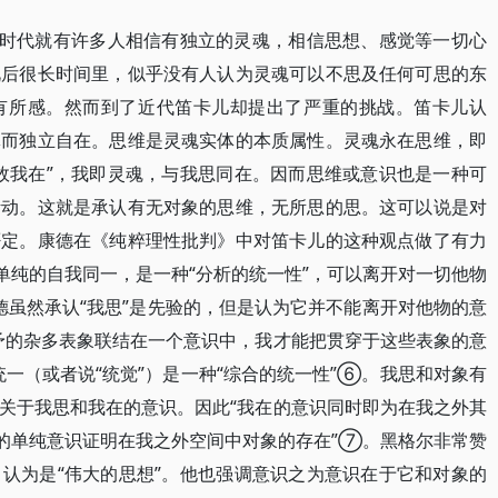
时代就有许多人相信有独立的灵魂，相信思想、感觉等一切心
此后很长时间里，似乎没有人认为灵魂可以不思及任何可思的东
有所感。然而到了近代笛卡儿却提出了严重的挑战。笛卡儿认
体而独立自在。思维是灵魂实体的本质属性。灵魂永在思维，即
故我在”，我即灵魂，与我思同在。因而思维或意识也是一种可
活动。这就是承认有无对象的思维，无所思的思。这可以说是对
否定。康德在《纯粹理性批判》中对笛卡儿的这种观点做了有力
单纯的自我同一，是一种“分析的统一性”，可以离开对一切他物
康德虽然承认“我思”是先验的，但是认为它并不能离开对他物的意
予的杂多表象联结在一个意识中，我才能把贯穿于这些表象的意
一（或者说“统觉”）是一种“综合的统一性”⑥。我思和对象有
关于我思和我在的意识。因此“我在的意识同时即为在我之外其
在的单纯意识证明在我之外空间中对象的存在”⑦。黑格尔非常赞
认为是“伟大的思想”。他也强调意识之为意识在于它和对象的