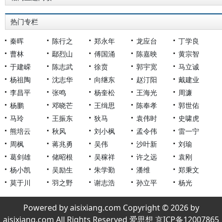
热门专栏
秦晖
陈行之
郑永年
龙应台
丁学良
曹林
鄢烈山
傅国涌
陈嘉映
黄宗智
于建嵘
陈志武
徐贲
郭宇宽
马立诚
杨祖陶
沈志华
向继东
赵汀阳
戴建业
李昌平
张鸣
杨奎松
王海光
周濂
杨鹏
邓晓芒
王缉思
陈奉孝
郭世佑
马玲
王振东
狄马
袁伟时
史啸虎
熊培云
秋风
刘小枫
孟令伟
雷一宁
周枫
蒋兆勇
吴伟
沙叶新
刘瑜
葛剑雄
储昭根
吴稼祥
许之远
袁刚
杨小凯
吴励生
朱学勤
潘维
郑秉文
莫于川
羽之野
谢志浩
孙立平
杨光
Powered by aisixiang.com Copyright © 2026 by
aisixiang.com All Rights Reserved 爱思想 京ICP备12007865