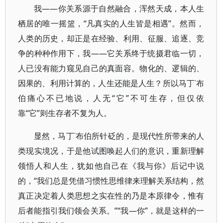
我——你关系源于自然融合，浑然天成，本人生
栖居的唯一摇篮，“凡真实的人生皆是相遇”。然而，
人类的历史，却正是在经验、利用、征服、追逐、竞
争的种种作用下，我——它关系终于统摄君临一切，
人已没有能力窥见自己的真面容。物化的、逻辑的、
因果的、利用计算的，人生还能是人生？所以马丁˙布
伯痛心不已地说，人无“它”不可生存，但仅依
靠“它”则生存者不复为人。
显然，马丁˙布伯所针砭的，是现代性所带来的人
类现实境况，于是他试图唤起人们的意识，重新理解
领悟人和人生，犹如他自己在《我与你》后记中说
的，“我们总是凭借习惯性思维律来理解关系结构，然
真正决定着人类思想之实在性的乃是本原律令，惟有
后者能指引我们领会关系。”“我—你”，就是这样的一