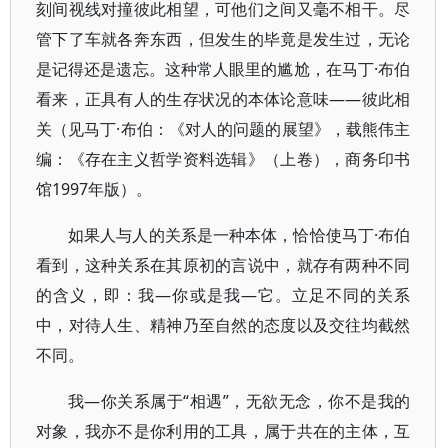
刻间视线对撞彼此相望，可他们之间又毫不相干。尽
管下了车就各奔东西，但发生的毕竟是发生过，无论
是记得还是遗忘。这种常人眼里的尴尬，在马丁·布伯
看来，正具有人的生存状况的本体论意味——彼此相
关（见马丁·布伯：《对人的问题的展望》，载熊伟主
编：《存在主义哲学资料选辑》（上卷），商务印书
馆1997年版）。
如果人与人的关系是一种本体，恰恰使马丁·布伯
看到，这种关系在其原初的言说中，就存有两种不同
的含义，即：我—你或是我—它。立足不同的关系
中，对待人生、精神乃至自然的态度以及交往均截然
不同。
我—你关系属于“相遇”，无欲无念，你不是我的
对象，我亦不是你利用的工具，属于共在的主体，互