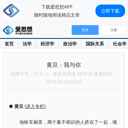
下载爱思想APP
立即下载
随时随地阅读精品文章
登录
注册
首页
法学
经济学
政治学
国际关系
社会学
黄旦：我与你
选择字号：
大
中
小
本文共阅读 3970 次 更新时间：
2016-03-24 22:55
●
黄旦
(
进入专栏
)
地铁车厢里，两个素不相识的人挤在了一起，顷