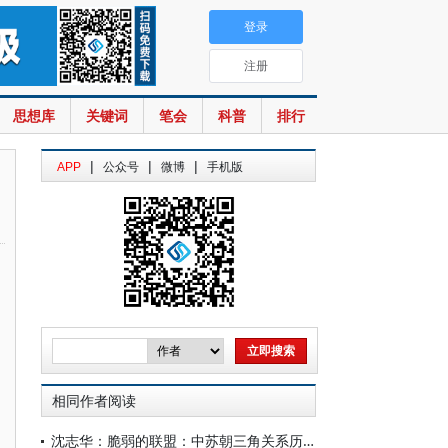
登录
注册
思想库
关键词
笔会
科普
排行
|
|
|
APP
公众号
微博
手机版
相同作者阅读
沈志华：脆弱的联盟：中苏朝三角关系历史脉络（1921-1992）