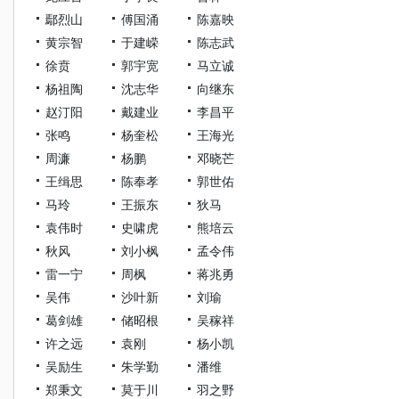
鄢烈山
傅国涌
陈嘉映
黄宗智
于建嵘
陈志武
徐贲
郭宇宽
马立诚
杨祖陶
沈志华
向继东
赵汀阳
戴建业
李昌平
张鸣
杨奎松
王海光
周濂
杨鹏
邓晓芒
王缉思
陈奉孝
郭世佑
马玲
王振东
狄马
袁伟时
史啸虎
熊培云
秋风
刘小枫
孟令伟
雷一宁
周枫
蒋兆勇
吴伟
沙叶新
刘瑜
葛剑雄
储昭根
吴稼祥
许之远
袁刚
杨小凯
吴励生
朱学勤
潘维
郑秉文
莫于川
羽之野