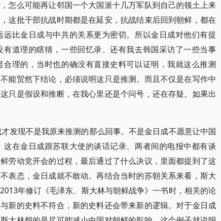
治，怎么可能再让邻国一个大国派十几万军队到自己的领土上来
部，这批干部抗战时期都是在延安，抗战结束后回到朝鲜，都在
远远比金日成与中共的关系更为密切。所以金日成对他们有提
没有道理的瞎猜，一些回忆录、还有我去韩国采访了一些当事
挺合理的，当时也的确没有直接史料可以证明，我就这么推测
候不能贸然下结论，必须说明这只是推测。而且不仅是在写作中
，这只是假设和推断，在我心里还是个问号，还在存疑。如果出
，我才发现不是我原来推测的那么回事。不是金日成不愿意让中国
。这在金日成跟苏联大使的谈话记录、两者间的电报中都有谈
朝鲜劳动党开会的过程，最后通过了什么决议，里面都提到了这
时不表态，金日成就不敢动。再结合当时的苏朝关系来看，斯大
2013年修订《毛泽东、斯大林与朝鲜战争》一书时，相关的论
但与新的史料不符合，新的史料还会带来新的逻辑。对于金日成
而斯大林想的是尽可能减小中国对朝鲜的影响。这个例子就说明