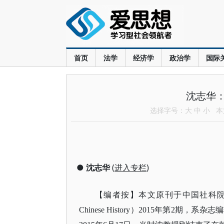
首页
法学
经济学
政治学
国际
沈志华
选择字号：
大
中
小
本文
●
沈志华
(
进入专栏
)
【编者按】本文原刊于中国社科院近代史
Chinese History）2015年第