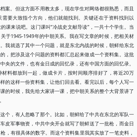
找档案。但这方面不用教太多，现在学生对网络都很熟悉，而且
只需要大致指个方向，他们就能找到。关键还在于资料找到以
的课来说吧。这门课叫“冷战史文献导读”，一共十个学生。当
于1945-1949年的中朝关系。我在写文章的时候，把相关材
论。我就选了其中一个问题，就是东北内战的时候，朝鲜给东北
给的，把涉及这个问题的资料都汇总起来做成一个资料集。这批
共中央的文件，也有金日成的回忆录，还有中国方面的回忆录。
种材料都放到一起，做成卡片，按时间顺序排好了，将近20万
一样的这样一份资料集，让他们回去看。看完以后，每个人写一
上课的时候，我先给大家讲一课，把中朝关系的整个大背景讲了
。
了这个，有人忽略了那个。比如，朝鲜给了中共在东北的军队一
一车皮军事物资，中共中央开会就写了朝鲜送了一批枪，而金日
枝枪，有很具体的数字。而这个资料集里我其实放了一笔史料，