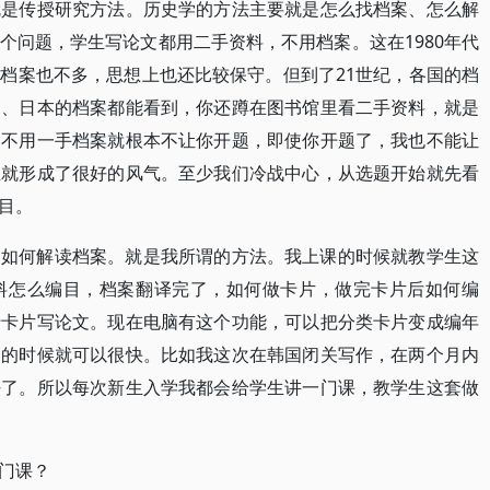
就是传授研究方法。历史学的方法主要就是怎么找档案、怎么解
个问题，学生写论文都用二手资料，不用档案。这在1980年代
档案也不多，思想上也还比较保守。但到了21世纪，各国的档
国、日本的档案都能看到，你还蹲在图书馆里看二手资料，就是
，不用一手档案就根本不让你开题，即使你开题了，我也不能让
生就形成了很好的风气。至少我们冷战中心，从选题开始就先看
目。
，如何解读档案。就是我所谓的方法。我上课的时候就教学生这
料怎么编目，档案翻译完了，如何做卡片，做完卡片后如何编
于卡片写论文。现在电脑有这个功能，可以把分类卡片变成编年
书的时候就可以很快。比如我这次在韩国闭关写作，在两个月内
好了。所以每次新生入学我都会给学生讲一门课，教学生这套做
门课？