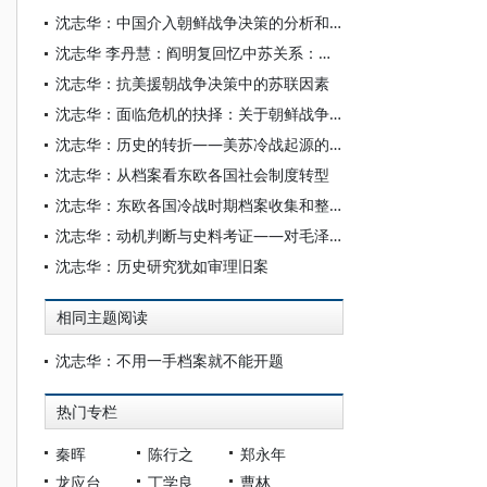
沈志华：中国介入朝鲜战争决策的分析和反思
沈志华 李丹慧：阎明复回忆中苏关系：半个世纪的恩怨
沈志华：抗美援朝战争决策中的苏联因素
沈志华：面临危机的抉择：关于朝鲜战争之中国决策述评
沈志华：历史的转折——美苏冷战起源的经济因素
沈志华：从档案看东欧各国社会制度转型
沈志华：东欧各国冷战时期档案收集和整理
沈志华：动机判断与史料考证——对毛泽东与斯大林三封往来电报的解析
沈志华：历史研究犹如审理旧案
相同主题阅读
沈志华：不用一手档案就不能开题
热门专栏
秦晖
陈行之
郑永年
龙应台
丁学良
曹林