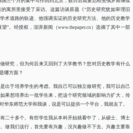
了在韩国三个月的集中写作回到北京，数日后就要启程去俄罗斯继续
京的寓所里接受了采访。这篇访谈原题《“历史研究犹如审理旧
授学术道路的轨迹、他强调实证的历史研究方法、他的历史教学
经授权，澎湃新闻（www.thepaper.cn）选摘了其中一部
能做研究，但为何后来又回到了大学教书？您对历史教学有什么
是哪方面？
上是出于培养学生的考虑。我自己可以独立做研究，我可以自己
但如果想培养出一批学生来，把这个研究领域的影响力扩大，传
时华东师范大学和我谈，说是可以提供一个平台，我就去了。
概有二十多个。有些学生我从本科开始就看中了，从硕士、博士
法。做我们这行，首先要有兴趣，没兴趣做不下去。兴趣主要靠