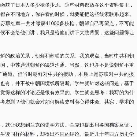
鲜缴获了日本人多少枪多少炮。这些材料都放在这个资料集里，
以都在不同地方，你在看的时候，就要能把这些线索联系起来。
苏联红军一共才缴获41000多枝枪，朝鲜自己再留点，不可能
时候不会给他们讲，我只是给他们讲下大致背景，这些问题得让
朝鲜的政治关系，朝鲜和苏联的关系。我的观点，当时中共和朝
星国，中苏通过朝鲜的渠道沟通。当然，这也并不是说朝鲜不重
了通道。但当时朝鲜对中共的援助，本质上是苏联对中共的援
北也有，并不被中朝国境线所隔断。学生就针对这些问题，基于
我觉得这样的讨论还是很有效果的。学生就会思考：我写的为什
有考虑到？他们就会对如何解读史料有心得体会。其实，学术的
料，就让我想到兰克的史学方法。兰克也提出用各国档案互证，
学生读同样的材料，却得出不同的结论。最近几十年西方历史学