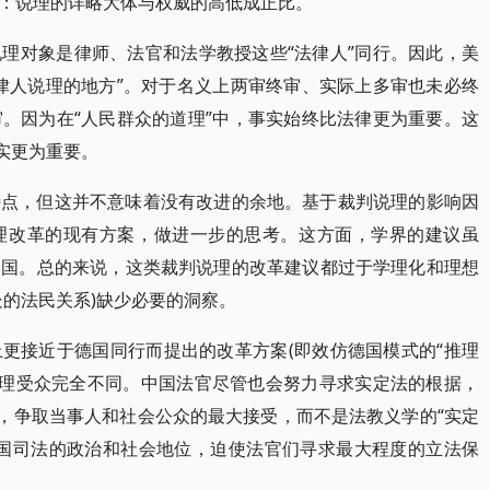
：说理的详略大体与权威的高低成正比。
理对象是律师、法官和法学教授这些“法律人”同行。因此，美
律人说理的地方”。对于名义上两审终审、实际上多审也未必终
。因为在“人民群众的道理”中，事实始终比法律更为重要。这
实更为重要。
特点，但这并不意味着没有改进的余地。基于裁判说理的影响因
理改革的现有方案，做进一步的思考。这方面，学界的建议虽
美国。总的来说，这类裁判说理的改革建议都过于学理化和理想
处的法民关系)缺少必要的洞察。
更接近于德国同行而提出的改革方案(即效仿德国模式的“推理
说理受众完全不同。中国法官尽管也会努力寻求实定法的根据，
件，争取当事人和社会公众的最大接受，而不是法教义学的“实定
中国司法的政治和社会地位，迫使法官们寻求最大程度的立法保