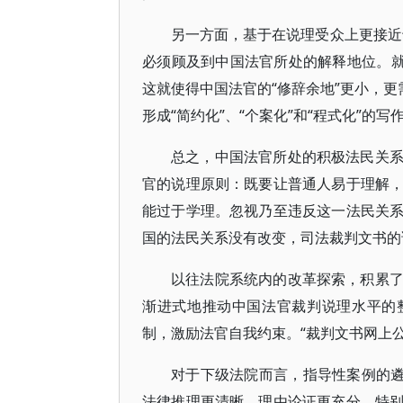
另一方面，基于在说理受众上更接近于
必须顾及到中国法官所处的解释地位。就
这就使得中国法官的“修辞余地”更小，更
形成“简约化”、“个案化”和“程式化”的写
总之，中国法官所处的积极法民关
官的说理原则：既要让普通人易于理解
能过于学理。忽视乃至违反这一法民关
国的法民关系没有改变，司法裁判文书的
以往法院系统内的改革探索，积累
渐进式地推动中国法官裁判说理水平的
制，激励法官自我约束。“裁判文书网上
对于下级法院而言，指导性案例的遴
法律推理更清晰、理由论证更充分、特