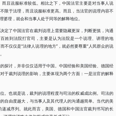
，而且说服标准较低。相比之下，中国法官主要是对当事人说
常不限于法理，而且说服标准更高。而且，当法官的说理内容不
理婆理，就会和当事人处于同等的解释地位。
也决定了中国法官在裁判说理上需要隐藏更深，判断更慎，沟通
老百姓到法院打官司，主要是认为法院是一个说理、讲理的地
，而不仅仅是“法律人说理的地方”，就必然要尊重“人民群众的说
”。
因的探讨，并非仅仅适用于中国。中国经验和美国经验、德国经
系对于裁判说理的影响，主要体现为两个方面：一是法官的解释
地位。也就是说，裁判的说理程度与司法的权威成比例。司法的
断的自由度越大，与当事人及其代理人的沟通越简单。当代的美
的递减序列。就此而言，美国、德国和中国法官裁判书写的长