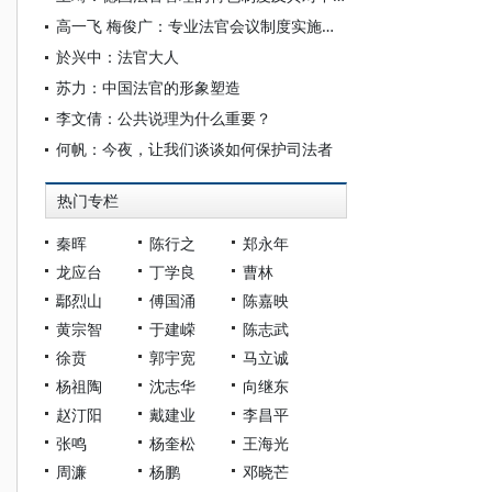
高一飞 梅俊广：专业法官会议制度实施情况的实证研究
於兴中：法官大人
苏力：中国法官的形象塑造
李文倩：公共说理为什么重要？
何帆：今夜，让我们谈谈如何保护司法者
热门专栏
秦晖
陈行之
郑永年
龙应台
丁学良
曹林
鄢烈山
傅国涌
陈嘉映
黄宗智
于建嵘
陈志武
徐贲
郭宇宽
马立诚
杨祖陶
沈志华
向继东
赵汀阳
戴建业
李昌平
张鸣
杨奎松
王海光
周濂
杨鹏
邓晓芒