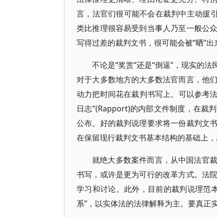
言，法官们很可能不会在裁判中主动援引
类比推理很容易受到当事人乃至一般公
写得过差的裁判文书，很可能会被“晒”
不论是“奖赏”还是“倒逼”，现实的
对于大多数地方的大多数法官而言，他
动力把时间花在裁判书写上。可以参考法国司法
日志”(Rapport)的内部文件制度
公布。好的裁判说理要求将一份裁判文
在保留现行裁判文书基本结构的基础上，
就绝大多数案件而言，从中国法官
书写，或许是更为可行的改革方式。法
学习和讨论。此外，目前的裁判说理范本(
系”，以实体法的法律解释为主。要真正实现