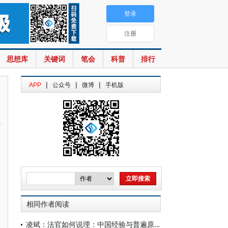
登录
注册
思想库
关键词
笔会
科普
排行
|
|
|
APP
公众号
微博
手机版
相同作者阅读
凌斌：法官如何说理：中国经验与普遍原理