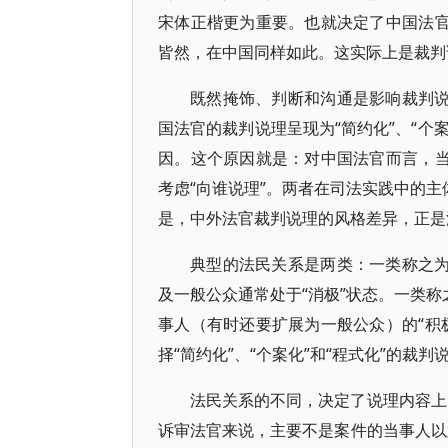
宋体正楷更为重要。也就决定了中国法官
皆然，在中国同样如此。这实际上是裁判
既然掩饰、判断和沟通是影响裁判说
国法官的裁判说理呈现为“简约化”、“个
因。这个原因就是：对中国法官而言，当
考虑“向谁说理”。两者在司法实践中的主
是，中外法官裁判说理的风格差异，正是
典型的法民关系是两类：一类称之为
及一般公众通常处于“消极”状态。一类称
事人（有时还要扩展为一般公众）的“积
择“简约化”、“个案化”和“程式化”的
法民关系的不同，决定了说理内容上
诉审法官来说，主要不是案件的当事人以