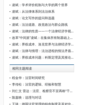
凌斌：学术评价机制与大学的两个世界
凌斌：从法律体系到法治体系
凌斌：论文写作的提问和选题
凌斌：法治道路、政党政治与群众路线
凌斌：法律的性质——一个法律经济学视角
改革“中间派”凌斌：在集体所有制基础上讨论农地流转
凌斌：界权成本、洛克世界与法律经济学的视角转换
凌斌：法律与情理：法治进程的情法矛盾与伦理选择
凌斌：界权成本问题：科斯定理及其推论的澄清与反思
相同主题阅读
程金华：法官时间研究
李传松：法官的逻辑、经验和智慧
刘仁文 雷达：法官、检察官不宜再称“干警”
陈嘉映：说理与对话
王琦：德国法官管理的特色制度及其对中国司法改革的启示