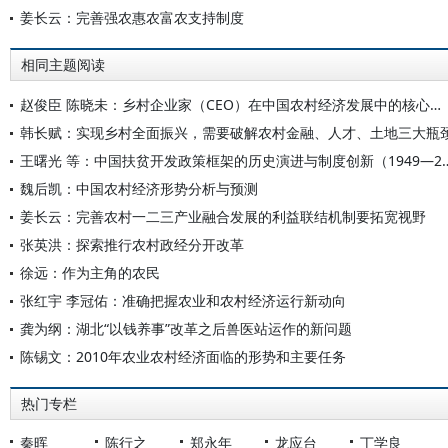
姜长云：完善强农惠农富农支持制度
相同主题阅读
赵俊臣 陈晓未：乡村企业家（CEO）在中国农村经济发展中的核心地位与引领作用——三论中国农村发展学的构建
韩长赋：实现乡村全面振兴，需要破解农村金融、人才、土地三大瓶
王曙光 等：中国扶贫开发政策框架的历史演
魏后凯：中国农村经济形势分析与预测
姜长云：完善农村一二三产业融合发展的利益联结机制要拓宽视野
张英洪：探索推行农村政经分开改革
徐远：作为主角的农民
张红宇 李冠佑：准确把握农业和农村经济运行新动向
龚为纲：湖北“以钱养事”改革之后兽医站运作的新问题
陈锡文：2010年农业农村经济面临的形势和主要任务
热门专栏
秦晖
陈行之
郑永年
龙应台
丁学良