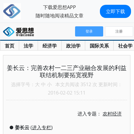
下载爱思想APP
立即下载
随时随地阅读精品文章
登录
注册
首页
法学
经济学
政治学
国际关系
社会学
姜长云：完善农村一二三产业融合发展的利益
联结机制要拓宽视野
选择字号：
大
中
小
本文共阅读 3512 次 更新时间：
2016-02-02 15:11
进入专题：
农村经济
●
姜长云
(
进入专栏
)