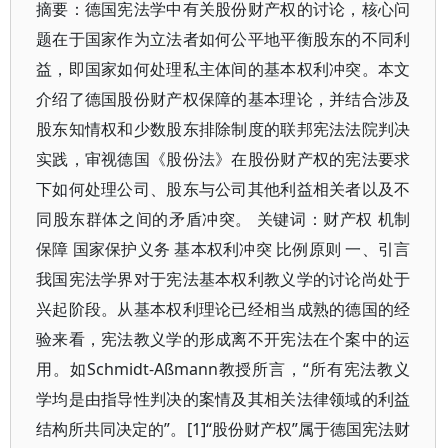
摘要：德国宪法学中有关股份财产权的讨论，核心问题在于国家作为立法者如何公平地平衡股东的不同利益，即国家如何处理私主体间的基本权利冲突。本文介绍了德国股份财产权保障的基本理论，并结合涉及股东知情权和少数股东排除制度的联邦宪法法院判决实践，审视德国《股份法》在股份财产权的宪法要求下如何处理公司、股东与公司其他利益相关者以及不同股东群体之间的矛盾冲突。 关键词：财产权 机制保障 国家保护义务 基本权利冲突 比例原则 一、引言 我国宪法学界对于宪法基本权利教义学的讨论尚处于兴起阶段。从基本权利理论已经相当成熟的德国的经验来看，宪法教义学的形成离不开宪法在个案中的运用。如Schmidt-Aßmann教授所言，“所有宪法教义学均是由指导性判决的案情及其相关法律领域的利益结构所共同决定的”。[1]“股份财产权”属于德国宪法财产权中一较新的分支。自上个世纪90年代以来，联邦宪法法院有关股份财产权的判决大量增加。其中大部分案件涉及个别股东因多数股东或者公司管理机关的特定措施导致其股票的丧失或者股票价值的减损而引发的财产性争议。[2]股份财产权案件的增加，也推动了学界对于股份财产权教义学、股份财产权对公司法的影响等问题的讨论。[3]对于对宪法和私法各部门法的关系感兴趣的读者而言，这些讨论值得关注。从股份财产权领域的常见案件类型可以看出，股份财产权处理的核心问题并非防御国家基于财产权的“社会负担”对股东权利进行的侵犯，而是国家作为立法者如何公平地平衡股东的不同利益，换言之国家如何处理私主体之间的基本权利冲突。在德国股份有限公司法中也不乏国家为实现特定政策性目标而动用公司法手段的实例，国家的这些行为同样需要进行以基本法第14条为依据的合宪性审查。这尤其体现为因为金融危机背景下国家接管问题银行的行为。 我国的公司法的立法发端于上世纪80年代的国有企业改革。1993年通过《公司法》的首要任务在于为国有企业建立现在企业制度提供恰当的公司组织和法人治理结构。在公司法实施十年后，公司法应与国有企业改革分离，公司法应为所有市场主体提供普遍适用的规范并为所有投资者并提供平等的投资机会等观点，渐渐成为学界的共识。[4]在对公司法的任务发生认识转变的背景下，2005年的公司法取消对于国有公司的优惠性规定，强调对股东的平等对待。我国的公司法与德国的公司法一样，均承担了为商业活动提供恰当的企业组织形式的任务，均需要处理股东与公司、股东与公司其他利益相关者以及不同股东群体之间的矛盾冲突。故德国基本法中的股份财产权保障对于公司法立法者在界定股东权利及其保护的边界时提出的要求，对于我国公司法的立法也可以产生一定的借鉴作用。 本文将首先梳理股份财产权的基本理论，以勾勒出德国宪法中的“股份财产权”学说的基本面向，然后再简要介绍和分析联邦宪法法院的重要判决并分析股份财产权的宪法保障对德国《股份法》的影响。最后，本文尝试运用德国股份财产权的基本理论对我国现行公司法中有关股东权利的基本问题进行简要评析，希望可以由此从宪法角度反思我国现有的公司法制度。 二、德国宪法中有关股份财产权的基本理论 1、宪法中的财产权及股份财产权概念 在经济和社会生活中，财产权具有核心地位。如联邦宪法法院在其判决中所一贯强调的，在基本权的体系中财产权保障的功能在于确保基本权权利人在财产法领域的自由空间，使个体得以形成自我负责的生活。[5]财产权的属人性及其保障自由的功能，使得财产权的保障可随社会环境的变迁而调整，故财产权的功能以及财产权保障的内涵具有可变性。实物财产权尤其是土地财产权，就其对个人生活构建和存在保障的根本性意义而言逐渐让位于其他的财产积累手段如劳动收入以及国家的社保给付。伴随这一社会环境的变迁，财产权的内涵也超越了实物财产权的范畴，而涵盖了具有财产价值的其他私法权利甚至是公法上的主观权利。[6]联邦宪法法院明确了宪法所保障的财产权的两大基本特征：一是“私用性”（Privatnützigkeit），即某物归属于特定权利主体，可依其私人意志和利益为其所用；二是该权利主体对于该物具有处分权（Verfügungsbefugnis）。[7]由此可见，宪法法院对于财产权的理解是以实物财产权为出发点，要求宪法所保障的具有财产价值的法律地位须如实物财产权一般可以排他性地归属于某一主体且该主体拥有独立自主地来行使该等法律地位的资格。[8] 《基本法》第14条所保护的财产权也包括“股份财产权”。联邦宪法法院的判决中将其表述为由“以公司法为媒介”的、具备私用性和处分权特征的权利。 [9]股份财产权保证股东的财产权和成员权两个面向，前者指股东的财产性法律地位，包括参与利润分配、公司增资时的认购新股和公司解散时参与清算财产的分配的权利，后者指股东参与公司管理的权力，尤其体现为股东的投票权和知情权。 [10]“以公司法媒介”是指，股东的权利是以其作为公司成员的成员权为媒介。股东通常不能直接使用其财产，其使用权仅限于财产价值，除了对股份进行出售或者设立负担外，只能间接通过公司的机关行使处分权。这在股份有限公司中尤其明显，因为依照股份法运用股东提供的资本独立自主展开经营活动属于公司的管理和代表机关（即董事会）的权限范围。根据公司形式的不同及基于公司法中的多数决原则，股东资格的强弱也有差异：在一人有限责任公司里，股东同时也是公司经理，具有单独的决定权；在股权集中的公司中大股东具有很大的影响力，而少数股东的处分权实际上几乎不发挥作用。[11]因此联邦宪法法院认为，股份财产权和实物财产权的区别表现于，“在实物财产权的领域内使用财产的自由、有关财产使用的决定以及该决定所产生的后果均归属于权利人本人，而在股份财产权的领域这三者间的紧密联系被大幅消解”[12]。 不少学者对这一模糊的表述提出了批评，认为宪法法院将企业财产权（Unternehmenseigentum）视为其股东的间接所有权，忽略了股份财产权和企业财产权之间应有的区别并无视内国法人和企业组织依据《基本法》第19条第3款所具备的基本权资格。[13]另有批评者指出，股东获得的财产地位只是公司成员的身份，由此产生的管理和财产性权利所指向的是公司而非归属于公司的财产。 [14]故批评者主张，股东的财产权客体仅是其持有的股份或成员权，而企业的所有权人是公司而非股东。[15]这一看法和民法中将公司财产的所有权归属于公司而非股东的通说是一致的。赞同宪法法院的观点则主张，股份财产权的保障应具有双重功能，股份财产权的客体不仅包括股东对于其股份的直接所有权，还应该包括股东对于依公司法所集结的财产的间接所有权，并进而提出所谓的“最有利原则”，即股东可以根据具体情况就其权利受干涉的层面——直接的成员权或间接的企业所有权或——主张权利保障。[16]这一原则主要针对的问题是评估股份价值时在确定以个体股份的交易价值还是以企业价值作为基准时股东是否可以主张对其最有利的标准。[17]然而，联邦宪法法院并没有认可该原则。[18]联邦宪法法院对股东对于公司财产的间接所有权的认可，表明其更倾向于采用经济性视角（wirtschaftliche Betrachtung）而非形式化的法律（formaljuristisch）视角来对待股份财产权。这和其主张经扩张的财产权概念是一致的。因此，本文认为，批评者的主张并不具有说服力。 德国学界有极少数的学者认为，基本法第14条对财产权的有关规定仅适合于实物财产权，而不适合于基于私法自治所创设的法律地位例如成员权或其他纯债法性法律关系，后者的宪法保障应通过直接保障私人自治的基本法第2条第1款来实现。[19]这一看法忽略了财产权的保护范围已经随时代变迁而逐步扩张，实际上否认了对联邦宪法法院对财产权概念的扩展。[20] 2、股份财产权的保障内容和功能 基本法第14条提供的财产权保障就其主观公权利的面向而言首先是作为防御权抵御国家的侵犯。财产权保障确保权利人持有财产性权利的存续状态——又称“存续状态保障”（Bestandgarantie）或“法律地位保障”（Rechtsstellungsgarantie）——并在基本法第14条第3款有关征收的框架内就法律地位的减损提供“价值保障”（Wertgarantie）。[21]除此之外，财产权保障还包含对私财产权的“机制保障”（Einrichtungs- / Institutsgarantee），要求立法者确保，让私财产权存在并发挥功能的核心规范的存续状态。[22]联邦宪法法院指出，机制保障禁止剥夺私法秩序中对在财产法领域进行基本权保护的活动具有根本意义的实体领域，自由权需要财产权这一法律机制方可使个体独立自主、自我负责地以私用性目的参与经济秩序的建立和构建。[23]除了主观权利的层面外，基本权还具有客观法的功能，包含了客观的价值决定、价值标准。[24]通过对经营性财产权的保障，基本法同时保障了由独立于国家的市场机制和竞争秩序所组织的经济秩序。[25] 财产权保障还会影响私主体之间的法律关系。立法者在建构私法制度时以及法院在解释和适用私法规则时均需要注意财产权的要求。[26]基本权的保护功能使国家有义务防止私主体侵害其他私主体的基本权权益。在进行合比例性审查时，联邦宪法法院除了运用过度作为的禁止（übermaßverbot）外还认可了学说中所形成的对作为不足的禁止（Untermaßverbot）[27]。前者指向对自由权的干预，也是比例原则的通常要求，即立法者只能通过就其拟达到之目的而言恰当、必要及相称的措施侵入基本权利。后者是针对国家的保护义务的实现，要求立法者在兼顾冲突双方各自的法益类型、位阶、被影响的程度及受到影响者自我保护的能力等各方面因素的条件下采取充分的规范性措施有效及恰当地实现基本权保护。[28]在学界就基本权影响私法的方式和范围经历了长期的讨论后，联邦宪法法院和晚近的文献中展示出将“基本权间接第三人效力学说”和“保护命令学说”相结合的趋势：在私法关系中，基本权发挥作用的方式不仅体现为法官在解释诸如善良风俗、诚实信用等概括性条款或者不确定法律概念时应遵循的指导原则，而且还体现为可诉的国家义务，即国家保护基本权免受其他私主体侵犯并且在构建私法秩序时遵循基本权要求的义务。[29]保护义务的实现往往需要面对所谓的“相互性”（Reziprozität）问题 [30]。因为参与民事纠纷的私主体均为基本权权利人，对一基本权主体有利的保护性措施往往同时影响其他基本权主体的基本权，形成基本权冲突。由于宪法本身缺乏解决这类冲突的标准，法治国原则所要求的私法秩序的可靠性和安定性要求首先由立法者通过细致明确的规则来调和私主体发生冲突的法律地位。[31] 股份财产权的实体内容依赖于一定的组织结构，因为企业是一个复杂的人和物的集合体，其必须借助组织结构方才能具备行动能力。[32]故股份财产权首先要求，立法者为以从事经营活动为导向的个人的集合体提供可以发挥功能的组织形式，具体而言立法者需要分配和界定作为公司成员的股东各自的法律地位并为公司内部的冲突提供解决方案。[33]换言之，股份财产权的主要功能体现为两个方面，一是立法者通过提供公司制度以实现财产权的机制保障功能，二是国家保护义务在立法者制定股份公司法和法院适用该法时的实现。需要注意的是，机制保障作为立法者活动的最远边界（äußerste Grenze）只有在极端情形下才能展现出来，例如立法者彻底取消了公司制度。在职工集体共决一案的判决中，联邦宪法法院指出，只要就公司的财产尚不能违背所有股东的意志做出决定，只要股东不会因为职工参与就丧失对选拔公司经营者的控制，只要股东还保有最终的决定权，那么立法者就尚未越过宪法上允许的界定和限制财产权的规范的界限。[34]这一阐述生动表达出财产权机制保障作为最远边界的功能。同样在该判决中，联邦宪法法院针对基本法第9条第1款的结社自由指出，立法者须提供足够多样的、就不同类型的结社而言恰当的法律形式供人民选择，尤其须确保社团及其机关可以发挥功能。[35]Wolfang Schön教授指出，结社自由着眼于多人为实现共同目的而集结的人合属性，尚不能完全满足多人集合自己的财产共同从事经营活动时对使用其财产的需求。股份财产权的机制保障正是要求立法者通过提供恰当的公司形式以满足人民集体行使财产权的需求。[36]通过分析宪法法院判决，他进而提出了股份财产权的宪法保障要求公司法领域立法的“前后一致性”（Folgerichtigkeit）。[37]具体而言，立法者必须保障保证股东获得可以保证其参与公司意志形成的最低限度的信息权、决策权和控制权，“以确保原初的单一所有权所具有的的控制权和财产权元素借助公司组织这一媒介还可以继续存在”。[38]国家的保护义务的实现要求恰当处理股份有限公司中私主体的基本权利冲突。在私主体的关系中，立法者必须必须以均衡考虑各方基本权利的方式来实现对私主体自由的保障与限制。[39]故Schmidt-Aßmann认为股份财产权的教义学应是以平等考虑私主体法益为导向、从基本权角度处理其冲突的教义学，并提出所谓的“等距要求”（Gebot der Äquidistanz），即立法者在依据基本法第14条第1款第2句就财产权立法时须与所有的私主体保持同等距离。[40]这一观点也得到联邦宪法法院的认可。[41] 相较于机制保障和国家保护义务这两种功能，股份财产权的作为防御权的功能则显得比较薄弱。其原因在于，与对于财产权教义学的形成具有根本性影响的土地所有权[42]不同，股份财产权领域罕有出现国家为执行特定公共利益而对股东的法律地位直接进行干预的案件。其中值得一提的例子，一是1998年的《控制和透明性法案》（KonTraG）取消了《股份法》中的多数表决权股，以全面实现一股一权的基本原则，二是在金融危机背景下德国于2009年4月7日通过的《为稳定金融市场接管企业法案》，允许国家在对于金融体系有关键作用的银行陷入破产危机时为确保金融市场的稳定征收问题银行股东的股份。就前者而言，立法者取消股东已经获得的多重投票权无疑是对其法律地位的侵入，该行为在宪法上的正当性理由体现为恢复一股一权的基本原则有助于提高公司结构的透明性，有关该法律变更的合宪性讨论集中于过渡性规则是否恰当以及对股东丧失的投票权地位如何补偿的问题。[43]后一部法案通过后则在学界引发了极大的争议。[44]但是，该法案并没有实际发挥作用。其一，其有限期仅到2009年6月30日；其二，在当时面临的抵押银行控股有限公司（Hypo Real Estate Holding AG / HRE）破产案中，联邦政府也没有采用该法案中明确规定的征收机制，而是运用了与该法案同日通过的《加速金融市场稳定法案》中规定的机制逐步接管该银行。[45] 3、股份财产权的权利人和义务人 股份财产权的权利人包括所有自然人，而无论其是否具有德国国籍。[46]根据基本法第19条第3款，内国法人（含住所地在欧盟境内的法人）也是财产权的权利人。[47]公法法人虽然可以成为民法上的所有权人，但是通常情况下并非基本权利的权利人，而是受到基本权直接的拘束。[48]如果私法法人的股份均归国家（联邦政府、州政府或地方政府）所有，那么无论该私法组织是从事经营行为还是履行生存保障的国家义务，联邦宪法法院判决和通说均否认其基本权利主体资格。 [49]绝大多数学者认为，这类组织受到基本权利的直接拘束[50]，这一观点也得到联邦宪法法院的认同[51]。存在显著争议的是公法法人和私主体共同出资的所谓“混合经营”企业的基本权资格问题。主流观点反对个案导向的解决思路，认为不应该依据企业是否执行国家任务时而肯定时而否定同一企业的基本权资格，而只能一概地肯定或者否定。[52]然而，就具体的判断标准而言，存在相当大的观点分歧。在1990年的汉堡电厂股份有限公司（HEW AG）一案的裁定中，联邦宪法法院以该公司作为能源企业具有法定的履行生存保障（Daseinsvorsorge）的义务以及公法主体基于其高达72%的出资而获得的决定性影响为由否定了该公司的基本权主体资格并以程序不合法为由驳回其宪法诉愿。 [53]这一案件在学说中倍受批评。有的学者认为联邦宪法法院对于作为少数股东的私股东的基本权利考虑不足，主张基于股份所有权以“公司法为媒介”的性质应肯定混合经营企业的基本权主体资格。[54]持反对意见者则强调不应允许国家通过“逃入”混合经营企业而摆脱基本权利的约束。[55]第三类观点反对联邦宪法法院在上诉案件中的论证方式，但是在认可其结论并主张在公主体控制企业的情形下否定相关企业的基本权利主体资格。[56]后一种观点在新近的法兰克福机场公司（Fraport AG）一案中得到印证。在相关裁定中联邦宪法法院明确指出：“由公法人所控制的以私法形式组织的混合经营企业与国家独有的、以私法形式组织的公营企业一样，均受到基本权直接的拘束”。[57]如果说一主体的基本权主体资格和受基本权的拘束是同一个问题的两个侧面[58]，那么法兰克福机场公司一案的判决所确立的标准也应该适用于对混合经营企业基本权主体资格的判断。[59] 基本权无论是作为主观的防御权（Abwehrrechte）或是参与权（Teilhaberechte）抑或是作为保护命令（Schutzgebote）均是指向国家。[60]在公司中，公司股东——即便是掌控公司命运的大股东——也非基本权规范的对象[61]，除非该股东系公法人。在这种情况下，其对股东权利的行使受到基本权拘束。[62]虽然公司大股东可能构成所谓的“社会暴力”（soziale Gewalt）或“中间暴力”（intermediäre Gewalt） [63]，然而大小股东事实上的权力地位的差异尚不足以将大股东的地位与有权单方面要求人民绝对服从的国家权力相提并论，因为股东之间的法律关系的产生原则上还是以私法自治为基础的。[64]依照将“基本权间接第三人效力”与“保护命令”相结合的主流学说[65]，公司中少数股东基本权利地位的保护也不应该通过给大股东施加基本权的拘束加以实现。由于发生冲突的私主体均可以诉诸基本权利而且由于基本权内容上的不确定性，承认少数股东的股份财产权对于大股东的拘束力并不能为解决该等冲突提供恰当的方案。股份财产权对股东间关系的作用，不仅体现为法院在运用公司法中的概括性条款——如股东的忠实义务、《股份法》第53a条的股东平等原则——时需要遵循股份财产权对公平合理平衡股东利益提出的宪法上的要求。而且在经国家高度规制的股份公司法框架内，从股份财产权的角度需要回答的问题是立法者是否及在多大程度下可以赋予多数股东影响少数股东法律地位的资格。[66] 4、股份财产权受到影响的形态 传统的基本权教义学使用“侵入”这一概念来描述国家权力对于基本权的干预。这一概念适合于基本权发挥防御功能的情形。以土地征收为例：被剥夺的土地所有权属于财产权的“保护领域”（Schutzbereich），而立法者设定法定剥夺权限属于公权力“侵入”（eingreifen）财产权保护领域，该等侵入在宪法上必须正当化。“侵入”概念在德国宪法学界并非无争议。不少学者认为其在教义学上的功能在于将需要正当化与不需要正当化的措施区分开来，然而其不足以涵盖所有需要正当化的国家行为，在判断国家行为是否需要正当化时起决定性作用的不应是行为类型而应是行为对于基本权所保护的法益（grundrechtliche Schutzgüter）所产生的影响，因此他们主张用“基本权所保护的法益”来取代“保护领域”，用“影响”（Einwirkung）来取代“侵入”。[67]国家权力发生影响的形态多种多样，除了侵入行为外，国家权利可以限制（einschränken）基本权所保护的法益或者对其在法律上进行构建（gesetzliche Ausgestaltung）或者发生事实上的影响。[68]对基本权所保护的法益在法律上进行构建或做出限制，二者之间只有模糊的界限，这在财产权中体现尤为明显。基本法第14条第1款使用了“内容性和限制性规则”这一组概念。依照通说的观点，无区分内容性和限制性规则的必要，因为任何有关内容的规则也包括了限制于其中。[69] 鉴于股份财产权的核心功能不在于防御国家权力侵犯，而在于提供机制保障以及解决私主体（股东）基本权冲突，故本文使用“影响”而非“侵入”作为涉及财产权的国家行为的上位概念。在财产权领域里，内容和限制性规范以及征收是国家权力影响财产权的最重要的两种形式。二者如何区分不仅是学界讨论的重要问题也在基本权的实践中具有重要意义。区分二者的现实意义在于，征收是以合理补偿为正当性条件，而对于财产权的限制通常并不要求补偿。[70]因为法律后果的根本性差异，故联邦宪法法院及通说均认为二者之间并无所谓的模糊界限，而是截然有别。[71]联邦宪法法院将征收界定为“为实现特定公共任务而全部或部分剥夺基本法第14条第1款第1句意义上的具体财产权地位”的行为。 [72]这一形式化的征收概念其内涵窄于过去以国家侵入行为的严重程度作为区分标准的实质性征收概念。[73]学说中也大体认同征收具备剥夺受保护的法律地位、以有针对性的高权行为为形式以及目的在于实现特定公共任务这三大特征，而合法与否并非征收概念的必要元素。[74]有争议的是，是否需要“通过公权力获取财物”（Güterbeschaffung）这一特征。在2001年有关土地财产权的一个判决中，联邦宪法法院明确指出“征收以剥夺具体的法律地位为前提，但是并非所有的剥夺构成基本法第14条第3款的征收。征收仅限于以公权力的手段获得财物以执行特定的、服务于公共任务的计划的情形”。[75]有的学者指出，为清晰区分内容和限制性规则与征收，联邦宪法法院强调征收是一个获取财物的过程，从而回归了将征收视为“通过法律所允许的行政行为将土地所有权转让给另一个出于公法上的理由而获得优待的主体且付补偿义务的行为”的经典概念。[76]因为征收的目的在于为公共任务服务，故以平衡私人利益为目的剥夺法律地位不构成征收。[77] 股份财产权领域相关的经典问题是，《股份法》和《企业改组法》允许多数股东将少数股东逐出公司从而使后者丧失其成员权，该等规则是否构成征收。在有关股份财产权的第一案1962年的Feldmühle案中，联邦宪法法院指出，征收是国家通过法律或者行政行为对财产权的强制性干预，而《企业改组法》有关条款只是赋予股东大会调整股东间私法法律关系的资格从而提供了影响股东权利的法律基础，而直接影响股东法律地位的并非国家的高权行为而是纯粹属于私行为的股东大会改组决议，故有关条款不构成征收。[78]基于同样的理由，联邦宪法法院将《股份法》中产生少数股东排除效果的规则以及2001年引入的“少数股东排除程序”（Squeeze Out）均视为内容和限制性条款，而非征收。在2008金融危机的背景下，德国国会于2009年4月7日通过《加速金融市场稳定法案》简化了《股份法》和《并购法》中的排除少数股东的制度，例如该法案第12条将《股份法》中将申请排除程序的大股东需要持股95%的要求降低到90%，从而使得联邦政府的“稳定金融市场特别基金”（SoFin）可以较为容易地排除问题银行中的少数股东，从而迅速进行重整以到快速恢复金融市场稳定的目的。在重组抵押银行控股有限公司（HRE）的过程中，“特别基金”采用了上述法案中规定的方式，通过定向增资、公开收购要约及再次增资逐步获得90%股份，并促成股东大会达成排除少数股东的决议。少数股东就该决议所依据的法律条款违宪为由提起了撤销之诉。一审和二审法院均认可了上述法案第12条的合宪性。在股份财产权的框架内，法院指出，该法案虽然授权特别基金为稳定某金融机构而购入其股份，但是并没有授权其通过强制性购入股份的方式侵入股权。特别基金必须通过《股份法》规定的排除程序才能使其购入股份的行为合法化，而股份法中少数股东排除规则依照联邦宪法法院的判决并不构成征收，而是属于内容和限制性条款。[79]该上诉判决尚未生效，联邦法院第三审结果尚不得知。批评者认为，联邦宪法法院关于股份法中少数股东排除规则的判决不应该适用于《加速金融市场稳定法案》，因为该法案不涉及财产权的“私用性”，无关于大小股东的私用性财产权利益的平衡，国家借助