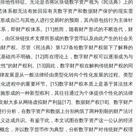
的排他性特征。无论是否将区块链数字资产视为《民法典》上的
范体系都无法有效回应有关数字资产和数据财产保护的现实需
人形成自己与其他人进行交易时的预期，其内容包括行为主体针
系，即财产权体系。[11]然而，随着财产形式的不断迭代，财
题，由区块链技术支撑所形成的数字货币以及由此产生的社会关
财产权。尽管《民法典》第127条给数字财产权留下了解释的
基础尚不明确。[12]而在理论上，数字财产权可以逐渐成为与
性”的财产权利。[13]因此，数字财产权在解构传统财产权的同
]法律发展是从一般法律经由类型化转向个性化发展的过程。类型
化进程中的重要环节。[15]数字财产权本质上是基于算法技术
措施形成的一种新型权利，其往往通过为个体提供个性化的法律
文献大多从网络虚拟财产利益[17]、数据财产权[18]、数字财产
义入手进行分析，在数字资产和数据上分别构筑了两种割裂的财产法讨
要义达成共识。有鉴于此，本文试图在数字资产这一公认的经济
体概念，并以数字货币作为典型，分析数字财产对传统财产权理