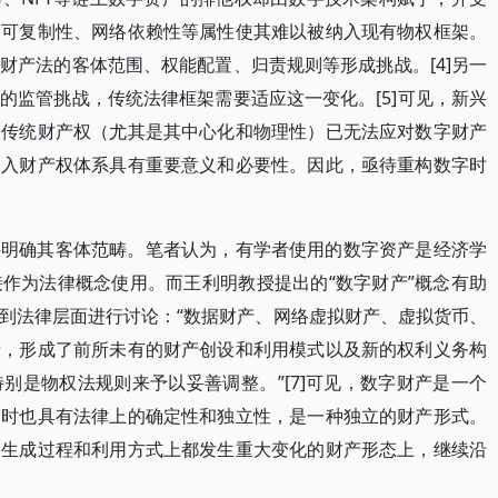
、可复制性、网络依赖性等属性使其难以被纳入现有物权框架。
财产法的客体范围、权能配置、归责规则等形成挑战。[4]另一
的监管挑战，传统法律框架需要适应这一变化。[5]可见，新兴
，传统财产权（尤其是其中心化和物理性）已无法应对数字财产
纳入财产权体系具有重要意义和必要性。因此，亟待重构数字时
要明确其客体范畴。笔者认为，有学者使用的数字资产是经济学
作为法律概念使用。而王利明教授提出的“数字财产”概念有助
到法律层面进行讨论：“数据财产、网络虚拟财产、虚拟货币、
产，形成了前所未有的财产创设和利用模式以及新的权利义务构
别是物权法规则来予以妥善调整。”[7]可见，数字财产是一个
同时也具有法律上的确定性和独立性，是一种独立的财产形式。
、生成过程和利用方式上都发生重大变化的财产形态上，继续沿
。