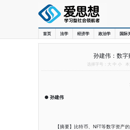
首页
法学
经济学
政治学
国际
孙建伟：数字
选择字号：
大
中
小
本文
●
孙建伟
【摘要】比特币、NFT等数字资产