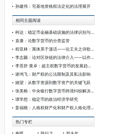
孙建伟：宅基地资格权法定化的法理展开
相同主题阅读
柯达：稳定币金融基础设施的法律识别与风险治理
袁康：论数字货币的分类监管
程亚林：寓体系于漫话——论王夫之诗歌理论体系
李志颖：论对区块链的法律介入——以作为修辞的去中心化为研究起点
李苍舒 黄卓：超主权数字货币的发展趋势及潜在风险
谢鸿飞：财产权的公法限制及其私法影响
姚望：从数字资源到数字资产的关键飞跃
张美榕：中央银行数字货币跨境纠纷解决的国际私法进路
谭学想：稳定币的政治经济学研究
姜福晓：人格权财产化和财产权人格化理论困境的剖析与破解
热门专栏
秦晖
陈行之
郑永年