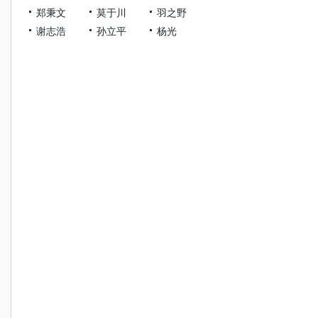
郑秉文
莫于川
羽之野
谢志浩
孙立平
杨光