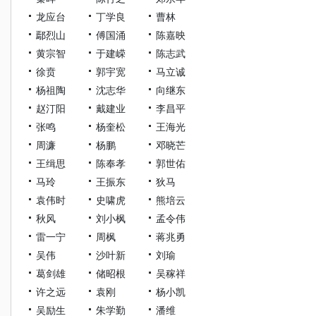
龙应台
丁学良
曹林
鄢烈山
傅国涌
陈嘉映
黄宗智
于建嵘
陈志武
徐贲
郭宇宽
马立诚
杨祖陶
沈志华
向继东
赵汀阳
戴建业
李昌平
张鸣
杨奎松
王海光
周濂
杨鹏
邓晓芒
王缉思
陈奉孝
郭世佑
马玲
王振东
狄马
袁伟时
史啸虎
熊培云
秋风
刘小枫
孟令伟
雷一宁
周枫
蒋兆勇
吴伟
沙叶新
刘瑜
葛剑雄
储昭根
吴稼祥
许之远
袁刚
杨小凯
吴励生
朱学勤
潘维