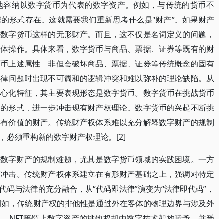
地容纳以数字货币为代表的数字资产。例如，与传统的货币不
的形式存在。这就需要我们重新思考什么是“财产”。如果财产
解数字货币这样的无形财产。而且，这不仅是名词定义的问题，
具体操作。具体来看，数字货币与商品、票据、证券等既有的财
货币上述属性，非但会破坏商品、票据、证券等传统概念的固有
法律问题时出现不可调和的逻辑冲突和难以弥补的理论缺陷。从
中心化特征，其主要表现形态是数字货币。数字货币在挑战货币
权的形式，进一步冲击现有财产权理论。数字货币的兴起不断挑
是有价值的财产。传统财产权体系难以充分解释数字财产的规制
必须重构新的数字财产权理论。[2]
决数字财产的规制难题，尤其是数字货币领域的实践困境。一方
了冲击。传统财产权体系建立在有形财产基础之上，强调对特定
码与法律的充分融合，从“代码即法律”演变为“法律即代码”，
。例如，传统财产权的排他性是通过外在客体的物理边界与涉及外
、NFT等链上数字资产的排他权却由数字技术架构赋予，并受