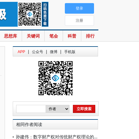
登录
注册
思想库
关键词
笔会
科普
排行
|
|
|
APP
公众号
微博
手机版
相同作者阅读
孙建伟：数字财产权对传统财产权理论的重构