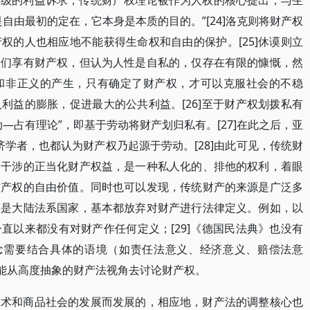
阶级的利益诉求，传统财产权理论被作为人权的核心提出，与生
自由最初的定在，它本身是本质的目的。”[24]洛克则将财产权
权的人也相应地不能获得生命权和自由的保护。[25]休谟则立
人们享有财产权，但认为人性是自私的，仅存在有限的慷慨，然
和非正义的产生，只有确定了财产权，才可以克服社会的不稳
利益的膨胀，促进最大的公共利益。[26]至于财产权划拨私有
—占有理论”，即基于劳动将财产划归私有。[27]在此之后，亚
济学者，也都认为财产权乃起源于劳动。[28]由此可见，传统财
家干涉的正当化财产权益，是一种私人化的、排他的权利，着眼
财产权的自由价值。同时也可以发现，传统财产的来源是广泛多
还是大陆法系国家，基本都放弃对财产进行法律定义。例如，以
直以来都没有对财产作任何定义；[29]《德国民法典》也没有
概念需要结合具体的语境（如责任法意义、经济意义、赔偿法意
可能从高度抽象的财产法视角去讨论财产权。
技术和商品社会的发展而发展的，相应地，财产法的调整核心也