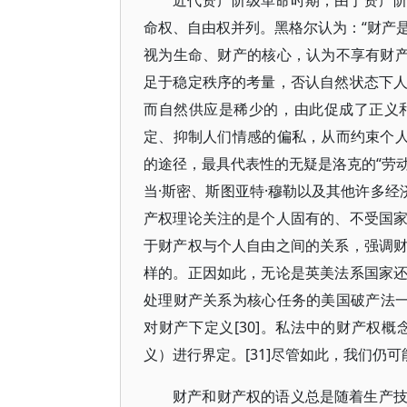
近代资产阶级革命时期，由于资产
命权、自由权并列。黑格尔认为：“财产是
视为生命、财产的核心，认为不享有财产
足于稳定秩序的考量，否认自然状态下
而自然供应是稀少的，由此促成了正义
定、抑制人们情感的偏私，从而约束个人
的途径，最具代表性的无疑是洛克的“劳动
当·斯密、斯图亚特·穆勒以及其他许多经
产权理论关注的是个人固有的、不受国
于财产权与个人自由之间的关系，强调
样的。正因如此，无论是英美法系国家
处理财产关系为核心任务的美国破产法一
对财产下定义[30]。私法中的财产权
义）进行界定。[31]尽管如此，我们仍
财产和财产权的语义总是随着生产