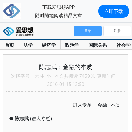
下载爱思想APP
立即下载
随时随地阅读精品文章
登录
注册
首页
法学
经济学
政治学
国际关系
社会学
陈志武：金融的本质
选择字号：
大
中
小
本文共阅读 7459 次 更新时间：
2016-01-15 13:50
进入专题：
金融
本质
●
陈志武
(
进入专栏
)