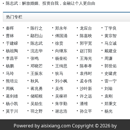
陈志武：解放婚姻、投资自我，金融让个人更自由
热门专栏
秦晖
陈行之
郑永年
龙应台
丁学良
曹林
鄢烈山
傅国涌
陈嘉映
黄宗智
于建嵘
陈志武
徐贲
郭宇宽
马立诚
杨祖陶
沈志华
向继东
赵汀阳
戴建业
李昌平
张鸣
杨奎松
王海光
周濂
杨鹏
邓晓芒
王缉思
陈奉孝
郭世佑
马玲
王振东
狄马
袁伟时
史啸虎
熊培云
秋风
刘小枫
孟令伟
雷一宁
周枫
蒋兆勇
吴伟
沙叶新
刘瑜
葛剑雄
储昭根
吴稼祥
许之远
袁刚
杨小凯
吴励生
朱学勤
潘维
郑秉文
莫于川
羽之野
谢志浩
孙立平
杨光
Powered by aisixiang.com Copyright © 2026 by