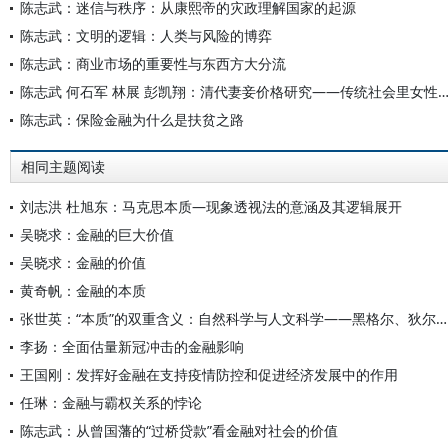
陈志武：迷信与秩序：从康熙帝的灾政理解国家的起源
陈志武：文明的逻辑：人类与风险的博弈
陈志武：商业市场的重要性与东西方大分流
陈志武 何石军 林展 彭凯翔：清代妻妾价格研究——传统社会里女性如何被用作避
陈志武：保险金融为什么是扶贫之路
相同主题阅读
刘志洪 杜旭东：马克思本质—现象透视法的意涵及其逻辑展开
吴晓求：金融的巨大价值
吴晓求：金融的价值
黄奇帆：金融的本质
张世英：“本质”的双重含义：自然科学与人文科学——黑格尔、狄尔泰、胡塞尔之间的一点链接
李扬：全面估量新冠冲击的金融影响
王国刚：发挥好金融在支持疫情防控和促进经济发展中的作用
任琳：金融与霸权关系的悖论
陈志武：从曾国藩的“过桥贷款”看金融对社会的价值