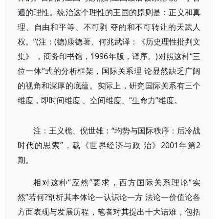
遍的理性。统治这个理性的王国的原则是：正义和真
理、自由和平等、不可剥 夺的和不可转让的天赋人
权。”(注：(德)康德著、何兆武译：《历史理性批判文
集》 ，商务印书馆，1996年版，译序。)对照这种“三
位一体”式的分析框架，国际关系理 论显然缺乏广阔
的视角和深厚的底蕴。实际上，研究国际关系有三个
维度，即时间维度 、空间维度、“生命力”维度。
注：王义桅、倪世雄：“均势与国际秩序：后冷战
时代的思索”，载《世界经济与政 治》2001年第2
期。
相对这种“应然”要求，西方国际关系理论“实
然”若何?剖析其本体论—认识论—方 法论—价值论各
方面表现与发展历程，笔者对其提出十大诘难，包括