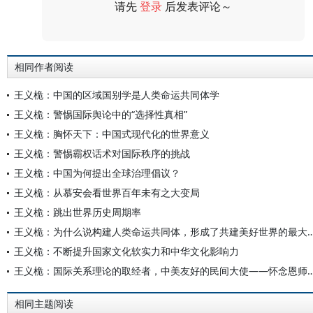
请先
登录
后发表评论～
评论
相同作者阅读
王义桅：中国的区域国别学是人类命运共同体学
王义桅：警惕国际舆论中的“选择性真相”
王义桅：胸怀天下：中国式现代化的世界意义
王义桅：警惕霸权话术对国际秩序的挑战
王义桅：中国为何提出全球治理倡议？
王义桅：从慕安会看世界百年未有之大变局
王义桅：跳出世界历史周期率
王义桅：为什么说构建人类命运共同体，形成了共建美
王义桅：不断提升国家文化软实力和中华文化影响力
王义桅：国际关系理论的取经者，中美友好的民间大使—
相同主题阅读