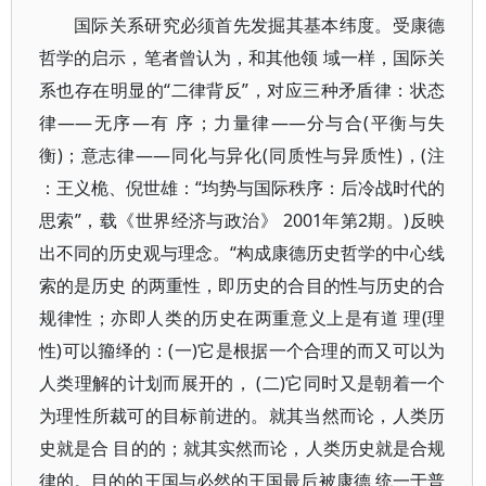
国际关系研究必须首先发掘其基本纬度。受康德
哲学的启示，笔者曾认为，和其他领 域一样，国际关
系也存在明显的“二律背反”，对应三种矛盾律：状态
律——无序—有 序；力量律——分与合(平衡与失
衡)；意志律——同化与异化(同质性与异质性)，(注
：王义桅、倪世雄：“均势与国际秩序：后冷战时代的
思索”，载《世界经济与政治》 2001年第2期。)反映
出不同的历史观与理念。“构成康德历史哲学的中心线
索的是历史 的两重性，即历史的合目的性与历史的合
规律性；亦即人类的历史在两重意义上是有道 理(理
性)可以籀绎的：(一)它是根据一个合理的而又可以为
人类理解的计划而展开的， (二)它同时又是朝着一个
为理性所裁可的目标前进的。就其当然而论，人类历
史就是合 目的的；就其实然而论，人类历史就是合规
律的。目的的王国与必然的王国最后被康德 统一于普