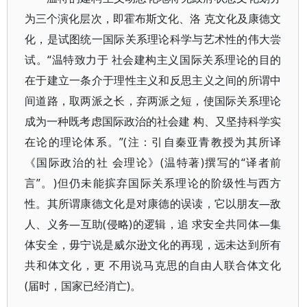
为三个演化层次，即霍布斯文化、洛 克文化及康德文
化，是试图统一国际关系理论科学与艺术性的伟大尝
试。“温特致力于 社会建构主义国际关系理论的目的
在于建立一条介于理性主义和反思主义之间的所谓中
间道路，取两派之长，弃两派之短，使国际关系理论
成为一种既考虑国际政治的社会建 构、又坚持科学实
在论的理论体系。”(注：引自秦亚青教授为其所译
《国际政治的社 会理论》(温特著)撰写的“译者前
言”。)但仍未能摈弃国际关系理论的阶级性与西方
性。其所谓康德文化是对康德的误读，它以朋友—敌
人、义务—互助(侵略)的逻辑，追 求安全共同体—集
体安全，毋宁说是威尔逊文化的再现，远未达到所有
共和体文化，更 不用说马克思的自由人联合体文化
(届时，国家已经消亡)。