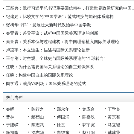
王韶兴：践行习近平总书记重要回信精神，打造世界
纪建勋：比较文学的“中国学派”：范式转换与知识体系建构
张树华 阳军：发展壮大新时代政治学中国学派
秦亚青：差异平议：试析中国国际关系理论的创新
秦亚青：关系本位与过程建构：将中国理念植入国际关系理论
卢凌宇：本立道生：描述与国际关系理论创新
王存刚：时空观、全球史与国际关系理论的“全球转向”
任晓：为什么需要国际关系理论的自主知识体系
任晓：构建中国自主的国际关系理论
阎学通：演员VS剧场：国际关系理论的范式
热门专栏
秦晖
陈行之
郑永年
龙应台
丁学良
曹林
鄢烈山
傅国涌
陈嘉映
黄宗智
于建嵘
陈志武
徐贲
郭宇宽
马立诚
杨祖陶
沈志华
向继东
赵汀阳
戴建业