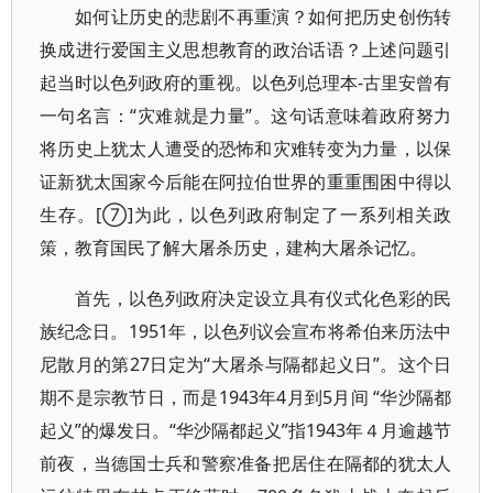
如何让历史的悲剧不再重演？如何把历史创伤转
换成进行爱国主义思想教育的政治话语？上述问题引
起当时以色列政府的重视。以色列总理本-古里安曾有
一句名言：“灾难就是力量”。这句话意味着政府努力
将历史上犹太人遭受的恐怖和灾难转变为力量，以保
证新犹太国家今后能在阿拉伯世界的重重围困中得以
生存。[⑦]为此，以色列政府制定了一系列相关政
策，教育国民了解大屠杀历史，建构大屠杀记忆。
首先，以色列政府决定设立具有仪式化色彩的民
族纪念日。1951年，以色列议会宣布将希伯来历法中
尼散月的第27日定为“大屠杀与隔都起义日”。这个日
期不是宗教节日，而是1943年4月到5月间 “华沙隔都
起义”的爆发日。“华沙隔都起义”指1943年４月逾越节
前夜，当德国士兵和警察准备把居住在隔都的犹太人