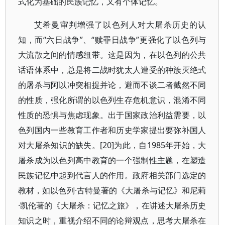
式化为基础的民族记忆，又有个体记忆。
艾希曼审判增强了以色列人对大屠杀历史的认
知，而“六日战争”、“赎罪日战争”更强化了以色列与
大流散之间的情感纽带。这是因为，在以色列的公共
话语体系中，总是将二战时犹太人遭受的种族灭绝式
的屠杀与阿以冲突相提并论，避而不谈二者截然不同
的性质，强化所谓的以色列生存危机意识，混淆不同
性质的恐惧与焦虑现象。出于国家政治利益需要，以
色列国内一些教育工作者和历史学家提出要弥补国人
对大屠杀知识的缺失。[20]为此，自1985年开始，大
屠杀成为以色列高中教育的一个强制性主题，在塑造
民族记忆中起到代言人的作用。政府相关部门选定的
教材，如以色列·古特曼著的《大屠杀与记忆》和尼莉
·凯伦著的《大屠杀：记忆之旅》，在讲述大屠杀历史
知识之时，重视介绍不同的论辩观点，思考大屠杀在