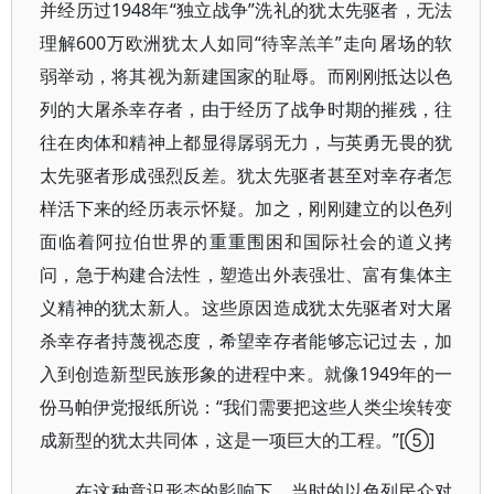
并经历过1948年“独立战争”洗礼的犹太先驱者，无法
理解600万欧洲犹太人如同“待宰羔羊”走向屠场的软
弱举动，将其视为新建国家的耻辱。而刚刚抵达以色
列的大屠杀幸存者，由于经历了战争时期的摧残，往
往在肉体和精神上都显得孱弱无力，与英勇无畏的犹
太先驱者形成强烈反差。犹太先驱者甚至对幸存者怎
样活下来的经历表示怀疑。加之，刚刚建立的以色列
面临着阿拉伯世界的重重围困和国际社会的道义拷
问，急于构建合法性，塑造出外表强壮、富有集体主
义精神的犹太新人。这些原因造成犹太先驱者对大屠
杀幸存者持蔑视态度，希望幸存者能够忘记过去，加
入到创造新型民族形象的进程中来。就像1949年的一
份马帕伊党报纸所说：“我们需要把这些人类尘埃转变
成新型的犹太共同体，这是一项巨大的工程。”[⑤]
在这种意识形态的影响下，当时的以色列民众对