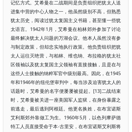
记忆方式。艾希曼在二战期间是负责组织把犹太人送
进集中营的中心人物之一，他虽然级别不高，但熟悉
犹太历史，阅读过犹太复国主义书籍，甚至懂一些犹
太语言。1942年1月，艾希曼在柏林郊外参加了讨论
最终解决犹太人问题的万湖会议。他本人虽然没有参
与制定政策，但却忠实地执行政策。他负责组织把犹
太人运往灭绝营，与柏林、维也纳、布拉格的犹太社
区领袖以及犹太复国主义领袖有直接接触，且是在与
这些人士接触的纳粹军官中级别最高。因此，在1945
年和1946年的纽伦堡审判中，每当涉及迫害犹太人的
话题时，艾希曼的名字便屡屡被提起。[13]二战结束
时，艾希曼被关进一座美国军人监狱，在身份暴露之
前逃走，最后逃到阿根廷。他更名换姓，在布宜诺斯
艾利斯郊外靠做工为生。1960年5月，以色列摩萨德
特工人员直接受命于本-古里安，在布宜诺斯艾利斯将