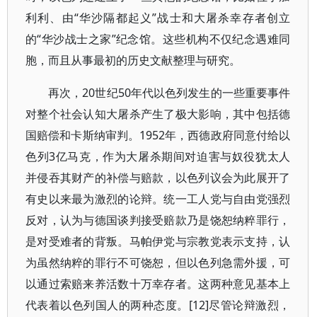
利利、由“华沙隔都起义”战士和大屠杀幸存者创立
的“华沙战士之家”纪念馆。这些机构不仅纪念遇难同
胞，而且从事最初的历史文献整理与研究。
再次，20世纪50年代以色列发生的一些重要事件
对整个社会认知大屠杀产生了极大影响，其中包括德
国赔偿和卡斯纳审判。1952年，西德政府同意付给以
色列3亿马克，作为大屠杀期间对迫害与奴役犹太人
并侵吞其财产的补偿与赔款，以色列议会为此展开了
有史以来最为激烈的论辩。统一工人党与自由党强烈
反对，认为与德国谈判接受赔款乃是饶恕纳粹罪行，
是对受难者的背叛。马帕伊党与宗教党表示支持，认
为虽然纳粹的罪行不可饶恕，但以色列急需外援，可
以通过索赔来养活数十万幸存者。这两种意见基本上
代表着以色列国人的两种态度。[12]尽管论辩激烈，