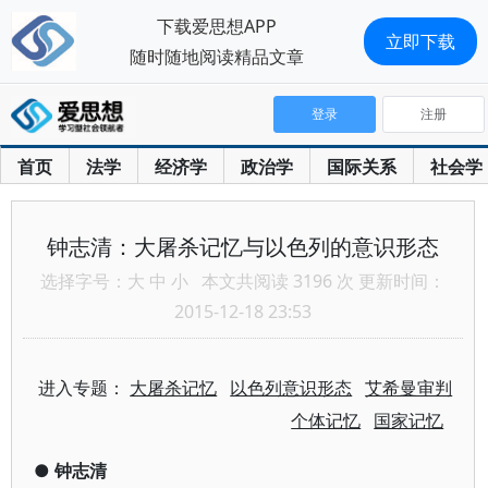
下载爱思想APP
立即下载
随时随地阅读精品文章
登录
注册
首页
法学
经济学
政治学
国际关系
社会学
钟志清：大屠杀记忆与以色列的意识形态
选择字号：
大
中
小
本文共阅读 3196 次 更新时间：
2015-12-18 23:53
进入专题：
大屠杀记忆
以色列意识形态
艾希曼审判
个体记忆
国家记忆
●
钟志清