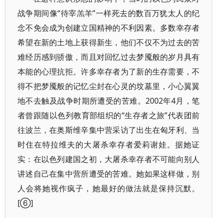
战争期间像“待宰羔羊”一样死去的数百万犹太人的纪
念不免会成为创建立国精神的不利因素。多数幸存者
希望在新的土地上获得新生，他们不仅不为过去的苦
难经历感到骄傲，而且对回忆过去梦魇般的岁月具有
本能的心理抗拒。许多幸存者为了新的生存需要，不
得不把梦魇般的记忆尘封在心灵的坟墓里，小心翼翼
地不去触及战争时期所遭受的苦难。2002年4月，笔
者曾跟随以色列教育部组织的“生存者之旅”代表团前
往波兰，在奥斯维辛集中营采访了出生在匈牙利、当
时住在特拉维夫的大屠杀幸存者爱莉谢娃。据她证
实：在以色列建国之初，大屠杀幸存者不可能向别人
讲述自己在集中营所遭受的苦难。她如果这样做，别
人会将她视作疯子，她最好的做法就是保持沉默。
[⑥]