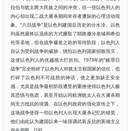
拉伯与犹太两大民族之间的冲突，但一些以色列人的
内心却出现二战大屠杀期间幸存者遭际的心理活动现
象。“六日战争”是以色列建国后历史的分水冷。以色
列虽然最终以迅疾的方式攫取了耶路撒冷老城和希伯
伦等圣地，但在战争爆发之前的等待阶段，以色列人
自认为受到战争的威胁，惧怕以色列国家招致毁灭，
这使以色列人的优越感大打折扣。1973年的“赎罪日
战争”完全粉碎了以色列人对犹太主权国家的信任，也
打碎了以色列不可战胜的神话，使之更加缺乏安全
感，尤其是战争最初阶段遭受的重挫使得以色列人极
其恐惧与焦虑，甚至开始认同欧洲犹太人在大屠杀期
间无力抵抗的境遇。在以色列政府的强化宣传之下，
这场战争使得一些以色列人出现大屠杀记忆的错觉，
他们由此认为建国以来一味强调武装反抗的英雄主义
存在局限。[18]