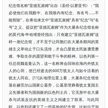
纪念馆名称“亚德瓦谢姆”出自《圣经·以赛亚书》：“我
必使他们在我殿中、在我墙内有纪念、有名号……不
能剪除”，在希伯来文中“亚德瓦谢姆”具有“纪念”与“名
号”之义。提议把“亚德瓦谢姆”作为大屠杀纪念馆名称
的莫代海·申哈维曾经指出：只有建立“亚德瓦谢姆”这
样一座纪念馆，才不至于让同胞们在大屠杀期间的英
雄主义举动止于口头流传，才会凸显犹太民族遭受磨
难、争取生存的愿望和敢于斗争的精神。以色列第一
任总统魏兹曼认为，这一名称将会回响在海内外犹太
人的心田，使已经逝去的600万犹太人与如今活着的
犹太人同在。[11]从地理位置上看，大屠杀纪念馆坐
落在赫茨尔山国家公墓旁，公墓里埋葬着犹太复国主
义先驱者和为国捐躯的以色列士兵，它无形中在大屠
杀与武装反抗的英雄主义之间建立了联系。与此同
时，以色列还建立了一些其他的纪念馆，比如位于加