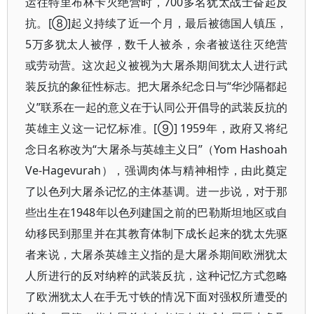
运往特里布林卡灭绝营时，700多名犹太战士奋起反
抗。[⑧]起义持续了近一个月，最后被德国人镇压，
5万多犹太人被俘，数千人被杀，余者被送往灭绝营
或劳动营。这次起义被视为大屠杀期间犹太人进行武
装反抗的象征性标志。把大屠杀纪念日与“华沙隔都起
义”联系在一起的意义在于认同公开倡导的武装反抗的
英雄主义这一记忆标准。[⑨] 1959年，政府又将纪
念日名称改为“大屠杀与英雄主义日”（Yom Hashoah
Ve-Hagevurah），强调肉体与精神相悖，由此奠定
了以色列大屠杀记忆的主体基调。进一步说，对于那
些出生在1948年以色列建国之前的巴勒斯坦地区或自
幼移民到那里并在其教育体制下成长起来的犹太先驱
者来说，大屠杀英雄主义指的是大屠杀期间欧洲犹太
人所进行的反对纳粹的武装反抗，这种记忆方式忽略
了欧洲犹太人在手无寸铁的情况下面对强权所遭受的