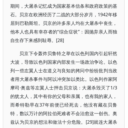
期间，大屠杀记忆成为国家基本信条和政府政策的基
石。贝京在欧洲经历了二战的大部分岁月，1942年移
居到巴勒斯坦。贝京的许多亲人均在大屠杀中丧生，
他本人也具有幸存者的“综合症状”：因抛弃亲人而独
自生存下来感到耻辱。[28]
贝京下令轰炸贝鲁特之举在以色列国内引起轩然
大波，导致以色列国家内部发生一场政治争论。以色
列一些左翼人士在道义与良知的拷问中纷纷批判当政
者用大屠杀事件与阿以冲突加以类比。以色列作家阿
摩司·奥兹等左翼人士抨击贝京说：大屠杀毁灭了1/3
的犹太人，其中有你的父母和亲属，也有我的家人，
而希特勒早在37年前便已经死去，他没有藏在贝鲁
特，数以万计的阿拉伯死难者不会治愈这一创伤。奥
兹认为贝京的想法和做法十分危险。[29]就连大屠杀