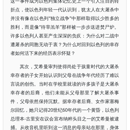
这一事件成为以色列集体记忆史上一个引人注目的转
折点，使以色列年轻一代认识到，犹太人在大屠杀中
并没有像在以色列“独立战争”中那样取得以少胜多的
胜利，而是像“待宰羔羊”那样被一步步送进焚尸炉。
许多以色列人甚至产生深深的负疚：为什么对二战中
遭屠杀的同胞无动于衷？为什么对回到以色列的幸存
者如何活下来的经历表示怀疑？
其次，艾希曼审判使得尚处于孩童时代的大屠杀
幸存者的子女开始认识到父母在战争年代经历了难以
言说的创伤。当时在学校里就读的许多孩子是大屠杀
幸存者的后裔，他们未能从父母那里了解大屠杀事
件，父母依然保持沉默。据幸存者后裔、女作家塞梅
尔回忆，她只记得20世纪60年代的一个黄昏，以色列
总理本-古里安在议会宣布纳粹头目之一的艾希曼被逮
捕。从收音机里听到这一消息的母亲站在那里，身体