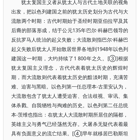
犹太复国主义者从犹太人与古代土地关联的视角
出发，把以色列建国之前的犹太历史划分为古代与大
流散两个时期：古代时期始于圣经时期亚伯拉罕及其
后裔的部落形成，结于公元135年巴尔·科赫巴领导的
反抗罗马人统治的起义失败；大流散则指巴尔·科赫巴
起义失败后犹太人开始散居世界各地到1948年以色列
建国这一时期，大约持续了1 800年之久。[③]根据
犹太复国主义理念，古代代表着犹太历史的辉煌时
期，而大流散则代表着犹太历史的黯淡时期，充满苦
难、迫害与黑暗。以色列第一任总理本-古里安认为，
大流散包含了犹太人遭受迫害、合法歧视、审讯、集
体杀戮、自我牺牲与殉难的历史。以色列第二任总统
本-茨维也指出：在犹太人大流散时期所居住的隔都，
英雄主义与勇气已经荡然无存。大屠杀无疑代表着最
具有负面意义的流亡结果。[④]早年就移居巴勒斯坦