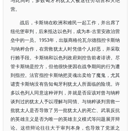
与此同时，多数匈牙利犹太人被送往劳动营和灭绝
营。
战后，卡斯纳在欧洲和难民一起工作，并出席了
纽伦堡审判，后来抵达以色列，成为本-古里安政治营
垒中的一员。1953年，出版商格伦瓦尔德指控卡斯纳
与纳粹合作，在营救犹太人时凭借个人好恶，并采取
行贿手段。卡斯纳和以色列政府则控告前者诽谤。尽
管卡斯纳是控方，但他很快便因在战争期间的行为遭
到指控。法官指控卡斯纳把灵魂出卖给了魔鬼，尤其
谴责卡斯纳没有告知匈牙利犹太人所面临的险境。许
多以色列人同意这种评判，并就是否应该对曾与纳粹
谈判过的犹太人予以理解与同情、与纳粹谈判营救一
批犹太人是否导致了另一批犹太人的死亡、武装反抗
的英雄主义是否为唯一的英雄主义模式等问题展开辩
论。这些辩论往往大于审判本身，也导致了党派之