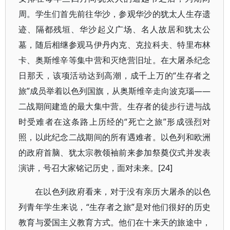
周。学生们首先前往华沙，参观华沙的犹太人生存遗
迹、隔都残垣、华沙起义广场、名人故居和犹太公
墓，随后相继参观马伊丹内克、克拉科夫、特里布林
卡、奥斯维辛等集中营和灭绝营旧址。在大屠杀纪念
日那天，该项活动达到高潮，成千上万的“生存者之
旅”成员举着以色列国旗，从奥斯维辛走向波克瑙——
二战期间建造的最大集中营。生存者的徒步行进与战
时受难者在这条路上历经的“死亡之旅”形成强烈对
照，以此纪念二战期间的所有遇难者。以色列和欧洲
的政府首脑、犹太宗教领袖前来参加祭奠仪式并发表
演讲，号召大家铭记历史，面对未来。[24]
在以色列政府看来，对于没有亲历大屠杀的以色
列青年学生来说，“生存者之旅”是对他们很好的历史
教育与爱国主义教育方式。他们在十来天的旅途中，