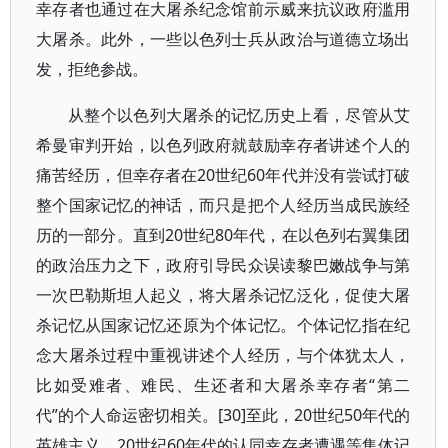
幸存者也通过在大屠杀纪念馆前示威来抗议政府滥用
大屠杀。此外，一些以色列士兵从政治与道德立场出
发，拒绝参战。
从整个以色列大屠杀的记忆历史上看，尽管从艾
希曼审判开始，以色列政府就鼓励幸存者讲述个人的
痛苦经历，但幸存者在20世纪60年代并没有尝试打破
整个国家记忆的神话，而只是把个人经历当成民族经
历的一部分。直到20世纪80年代，在以色列右翼集团
的政治压力之下，政府引导民众误读黎巴嫩战争与第
一次巴勒斯坦人起义，将大屠杀记忆泛化，促使大屠
杀记忆从国家记忆还原为个体记忆。个体记忆指在纪
念大屠杀过程中重视讲述个人经历，与个体犹太人，
比如受难者、难民、生还者和大屠杀幸存者“第二
代”的个人命运密切相关。[30]至此，20世纪50年代的
英雄主义、20世纪60年代的认同幸存者遭遇等集体记