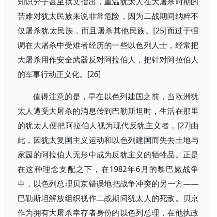
知识分子甚至撰文指出，重温犹太人在大屠杀时期的
苦难对犹太民族来说非常危险，因为二战期间纳粹不
仅屠杀犹太民族，而且屠杀其他民族。[25]而过于强
调在大屠杀中受难者经历的一些以色列人士，经常把
大屠杀用作安全武器反对阿拉伯人，把针对阿拉伯人
的军事行动正义化。[26]
值得注意的是，早在以色列建国之前，当欧洲犹
太人遭受大屠杀的消息传到巴勒斯坦时，生活在那里
的犹太人便把阿拉伯人视为现代反犹主义者，[27]由
此，因犹太复国主义运动和以色列建国而失去土地与
家园的阿拉伯人无形中成为反犹主义的牺牲品。正是
在这种理念支配之下，在1982年6月的黎巴嫩战争
中，以色列总理贝京错误地把战争冲突的另一方——
巴勒斯坦解放组织视作二战期间犹太人的死敌。贝京
作为拥有大屠杀幸存者身份的以色列总理，在他执政