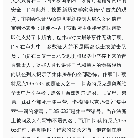
太人只有在自己的主权国家内，才有可能拥有真正的
安全。[14]此外，按照新历史学家汤姆·萨吉夫的观
点，审判会保证马帕伊党重新控制大屠杀文化遗产。
审判还表明：即使本-古里安政府主张接受德国赔款，
即使支持了卡斯纳，也并非对大屠杀事件无动于衷。
[15]在审判中，多数证人并不是隔都战士或游击队
员，而是在日复一日承受恐惧和屈辱中幸存下来的普
通犹太人，这些人通过讲述自己和亲人的惨痛经历，
向以色列人揭示了集体屠杀的全部恐怖。作家“卡-蔡
特尼克135 633”便是证人之一。卡-蔡特尼克是奥斯维
辛集中营幸存者，原名叶海兹凯尔·迪努。其父母、弟
弟、妹妹全部死于集中营。卡-蔡特尼克乃德文“集中
营”一词的缩写，“135 633”是集中营编号。当在法庭
上被问及为何写书不署真名，而用“卡-蔡特尼克135
633”时，再度唤起了作家的丧亲之痛，他昏倒在地。