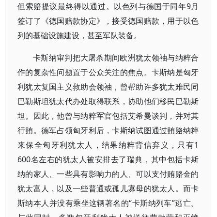
但索赔提议最终得以通过。以色列与德国于同年9月
签订了《德国赔款协定》，接受德国赔款，用于以色
列的基础设施建设，甚至军队装备。
卡斯纳审判把大屠杀期间欧洲犹太领袖与纳粹合
作的复杂性问题置于公众关注的焦点。卡斯纳是匈牙
利犹太复国主义救助会领袖，曾帮助许多犹太难民同
巴勒斯坦犹太代办处取得联系，协助他们移民巴勒斯
坦。因此，他曾与纳粹军官包括艾希曼谈判，并对其
行贿。德军占领匈牙利后，卡斯纳试图通过贿赂纳粹
来保全匈牙利犹太人，结果纳粹背信弃义，只有1
600名左右的犹太人被安排去了瑞典，其中包括卡斯
纳的家人、一些具有影响力的人、可以支付贿赂金的
犹太富人，以及一些普通或孤儿寡母的犹太人。而卡
斯纳本人并没有乘坐这辆著名的“卡斯纳列车”逃亡。