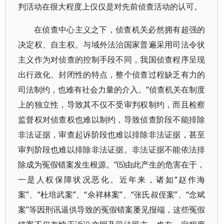
判活动在很大程度上仅仅是对先前侦查活动的认可。
在侦查中心主义之下，侦查机关必然拥有超强的
决定权、自主权。与域外法治国家普遍采用司法令状
主义作为对侦查的控制手段不同，我国侦查程序呈现
出行政化、封闭性的特点，整个侦查过程缺乏有力的
司法制约，也难有社会力量的介入。“侦查机关在制度
上的独立性，导致其不仅不受审判权制约，而且检察
监督权对侦查权也难以制约，导致侦查阶段不能排除
非法证据，审查起诉阶段也难以排除非法证据，甚至
审判阶段也难以排除非法证据。非法证据不能依法排
除成为冤假错案发生根源。”⑸由此产生的危害在于，
一是人权保障状况恶化。近年来，诸如“赵作海
案”、“杜培武案”、“佘祥林案”、“张氏叔侄案”、“念斌
案”等因刑讯逼供导致的冤假错案屡见报端，这些冤假