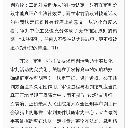
判阶段；二是对被追诉人的罪责认定，只有在审判阶
段才能真正产生法律效果，而在审前阶段对被追诉人
的罪责认定仅仅具有程序上的意义。从这个角度来
看，审判中心主义也充分体现了无罪推定原则的精
髓，“未经审判，任何人不得被认为是罪犯，更不得被
迫承受罪犯的待遇。”⑴
其次，审判中心主义要求审判活动趋于实质化。
审判活动的实质化，关键在于发挥庭审的实质功效，
确保庭审在查明事实、认定证据、保护诉权、公正裁
判方面发挥决定性作用。审理过程与裁判结果应当真
真正正地呈现于庭审之中，而不是“走过场”或进行一
次表演。正如最高人民法院第六次全国刑事审判工作
会议指出的那样，审判案件以庭审为中心，应当做到
事实证据调查在法庭、定罪量刑辩论在法庭、裁判结