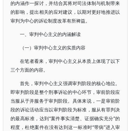
的内涵作一探讨，并结合其将对司法体制与机制带来
的影响，提出相关的应对建议，以期对更好地推进以
审判为中心的诉讼制度改革有所裨益。
一、审判中心主义的内涵解读
（一）审判中心主义的实质内容
在笔者看来，审判中心主义从本质上体现了以下
三个方面的内容。
首先，审判中心主义强调审判阶段的核心地位。
即审判阶段是整个刑事诉讼的中心环节，审前阶段应
当服从于并服务于审判阶段。具体来说，一是审前阶
段的诉讼活动应当以审判阶段为标准，服从有罪判决
的最高标准，达到“案件事实清楚、证据确实充分”的
程度，杜绝案件在没有达到这一标准时“带病”进入审