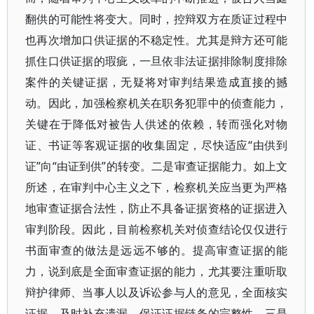
翻供的可能性将变大。同时，控辩双方在质证过程中
也再次增加口供证据的不稳定性。尤其是辩方还可能
抓住口供证据的瑕疵，一旦依非法证据排除制度排除
案件的关键证据，无疑将对审判结果造成直接的撼
动。因此，加强检察机关在职务犯罪中的侦查能力，
关键在于降低对被告人供述的依赖，转而强化对物
证、书证等客观证据的收集固定，尽快适应“由供到
证”向“由证到供”的转变。二是审查证据能力。如上文
所述，在审判中心主义之下，检察机关应当更为严格
地审查证据合法性，防止不具备证据资格的证据进入
审判阶段。因此，目前检察机关对侦查结论仅仅进行
书面审查的做法是远远不够的。提高审查证据的能
力，说到底是全面审查证据的能力，尤其要注重听取
辩护律师、当事人以及诉讼参与人的意见，全面核实
证据、及时补充遗漏，保证证据链条的完整性。三是