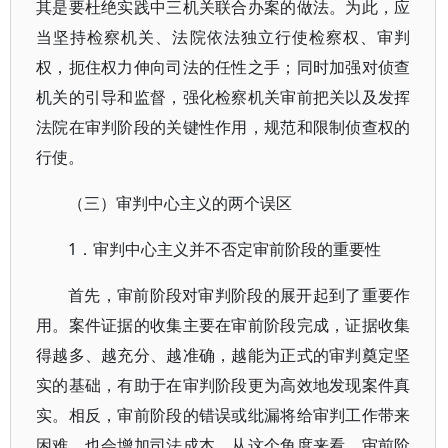
其是要杜绝实践中三机关联合办案的做法。为此，应
当坚持检察机关、法院依法独立行使检察权、审判
权，扼住权力伸向司法的任性之手；同时加强对侦查
机关的引导和监督，强化检察机关审前把关以及发挥
法院在审判阶段的关键性作用，规范和限制侦查权的
行使。
（三）审判中心主义的两个误区
1．审判中心主义并不否定审前阶段的重要性
首先，审前阶段对审判阶段的展开起到了重要作
用。案件证据的收集主要在审前阶段完成，证据收集
得越多、越充分、越准确，越能为正式的审判奠定坚
实的基础，有助于在审判阶段更为高效地发现案件真
实。相反，审前阶段的错误或纰漏将给审判工作带来
困难，也会增加司法成本。从这个角度来看，审前阶