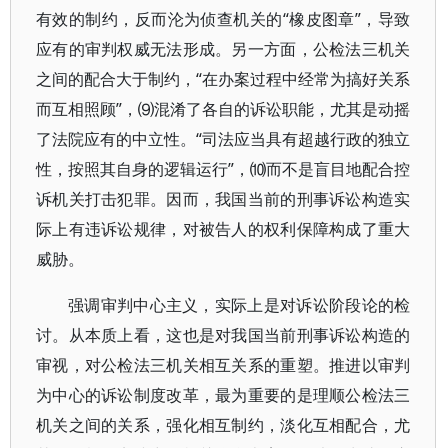
有效的制约，反而沦为侦查机关的“橡皮图章”，导致
应有的审判权威无法形成。另一方面，公检法三机关
之间的配合大于制约，“在办案过程中经常为搞好关系
而互相照顾”，⑼混淆了各自的诉讼职能，尤其是动摇
了法院应有的中立性。“司法应当具有超越行政的独立
性，按照其自身的逻辑运行”，⑽而不是盲目地配合控
诉机关打击犯罪。因而，我国当前的刑事诉讼构造实
际上有违诉讼规律，对被告人的权利保障构成了重大
威胁。
强调审判中心主义，实际上是对诉讼阶段论的检
讨。从本质上看，这也是对我国当前刑事诉讼构造的
审视，对公检法三机关相互关系的重塑。推进以审判
为中心的诉讼制度改革，最为重要的是理顺公检法三
机关之间的关系，强化相互制约，淡化互相配合，尤