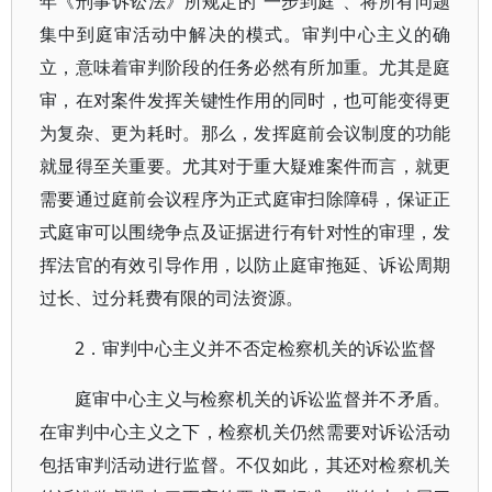
年《刑事诉讼法》所规定的“一步到庭”、将所有问题
集中到庭审活动中解决的模式。审判中心主义的确
立，意味着审判阶段的任务必然有所加重。尤其是庭
审，在对案件发挥关键性作用的同时，也可能变得更
为复杂、更为耗时。那么，发挥庭前会议制度的功能
就显得至关重要。尤其对于重大疑难案件而言，就更
需要通过庭前会议程序为正式庭审扫除障碍，保证正
式庭审可以围绕争点及证据进行有针对性的审理，发
挥法官的有效引导作用，以防止庭审拖延、诉讼周期
过长、过分耗费有限的司法资源。
2．审判中心主义并不否定检察机关的诉讼监督
庭审中心主义与检察机关的诉讼监督并不矛盾。
在审判中心主义之下，检察机关仍然需要对诉讼活动
包括审判活动进行监督。不仅如此，其还对检察机关