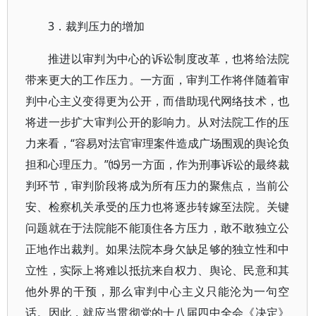
3．裁判压力的增加
推进以审判为中心的诉讼制度改革，也将给法院
带来更大的工作压力。一方面，审判工作将伴随着审
判中心主义变得更为公开，而借助现代网络技术，也
将进一步扩大审判公开的影响力。从对法院工作的压
力来看，“容易对法官审理案件造成广场围观的舆论负
担和心理压力。”⒂另一方面，作为刑事诉讼的最终裁
判环节，审判阶段将成为所有压力的聚焦点，当前公
安、检察机关承受的压力也将逐步转嫁至法院。关键
问题就在于法院能不能顶住各方压力，敢不敢独立公
正地作出裁判。如果法院本身欠缺足够的独立性和中
立性，实际上将难以抵抗来自权力、舆论、民意和其
他外界的干预，那么审判中心主义只能沦为一句空
话。因此，就应当贯彻党的十八届四中全会《决定》