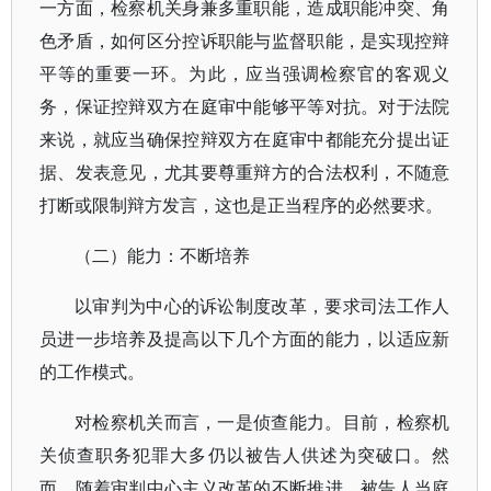
一方面，检察机关身兼多重职能，造成职能冲突、角
色矛盾，如何区分控诉职能与监督职能，是实现控辩
平等的重要一环。为此，应当强调检察官的客观义
务，保证控辩双方在庭审中能够平等对抗。对于法院
来说，就应当确保控辩双方在庭审中都能充分提出证
据、发表意见，尤其要尊重辩方的合法权利，不随意
打断或限制辩方发言，这也是正当程序的必然要求。
（二）能力：不断培养
以审判为中心的诉讼制度改革，要求司法工作人
员进一步培养及提高以下几个方面的能力，以适应新
的工作模式。
对检察机关而言，一是侦查能力。目前，检察机
关侦查职务犯罪大多仍以被告人供述为突破口。然
而，随着审判中心主义改革的不断推进，被告人当庭