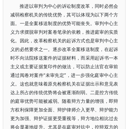
推进以审判为中心的诉讼制度改革，同时必然会
减弱检察机关的传统优势，其可以体现为以下两个方
面。一是全案移送制度的优势可能丧失。审判中心主
义力求摆脱审判对案卷笔录的依赖，推进庭审的实质
化。因此，改革检察机关的起诉方式也是审判中心主
义的必然要求之一。逐步改革全案移送制度，在起诉
时不向法院移送案件的证据材料，而采用起诉书一本
主义或主要证据复印件的做法，可以防止法官在审前
通过阅卷对案件“未审先定”，进一步强化庭审中心主
义。这也就意味着原先检察机关在证据出示和意见表
达上所占的传统优势将会被逐渐削弱。二是控方传统
的庭审优势可能被减弱。随着辩方力量的增强，即辩
方权利保障更加全面、辩护律师介入更早、辩护能力
更为加强、辩护证据更受重视等，辩方地位相比过去
将会显著地提升。尤其是在庭审对抗中，控辩双方的