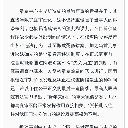
案卷中心主义所造成的最为严重的后果在于，其
直接导致了庭审虚化，这不仅严重侵害了当事人的诉
讼权利，也极易造成法官的预判和误判。在目前侦查
程序缺少必要外部制约的情况下，在侦查阶段容易产
生各种违法行为，甚至酿成冤假错案。加之当前刑事
诉讼法确立的是全案卷宗移送制度，在正式庭审前，
法官就能够通过阅卷对案件有“先入为主”的判断，而
庭审调查也基本上以复核案卷笔录的形式进行，因而
很难在审判阶段发现及纠正在侦查阶段发生的种种问
题，难以守住公平正义的最后一道防线。最高人民法
院有法官即指出，“近年来纠正的重大冤假错案，几乎
都与庭审不能正常发挥作用直接相关。”⑹长此以往，
将对我国司法公信力的建设及提高极为不利。
推动审判中心主义，实际上是对案卷中心主义的