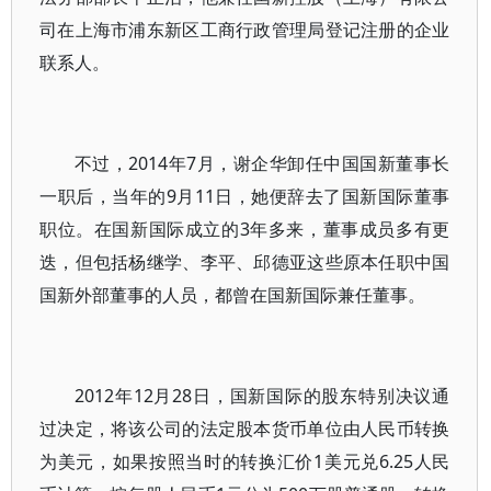
司在上海市浦东新区工商行政管理局登记注册的企业
联系人。
不过，2014年7月，谢企华卸任中国国新董事长
一职后，当年的9月11日，她便辞去了国新国际董事
职位。在国新国际成立的3年多来，董事成员多有更
迭，但包括杨继学、李平、邱德亚这些原本任职中国
国新外部董事的人员，都曾在国新国际兼任董事。
2012年12月28日，国新国际的股东特别决议通
过决定，将该公司的法定股本货币单位由人民币转换
为美元，如果按照当时的转换汇价1美元兑6.25人民