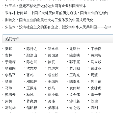
张玉卓：坚定不移做强做优做大国有企业和国有资本
宋冬林 孙尚斌：中国式大科层体系的历史透视：国有企业的初始制度逻辑
剧锦文：国有企业的发展壮大与工业体系的中国式现代化
朱佳木：没有社会主义的国有企业，就没有中华人民共和国——在中国经济社会发
热门专栏
秦晖
陈行之
郑永年
龙应台
丁学良
曹林
鄢烈山
傅国涌
陈嘉映
黄宗智
于建嵘
陈志武
徐贲
郭宇宽
马立诚
杨祖陶
沈志华
向继东
赵汀阳
戴建业
李昌平
张鸣
杨奎松
王海光
周濂
杨鹏
邓晓芒
王缉思
陈奉孝
郭世佑
马玲
王振东
狄马
袁伟时
史啸虎
熊培云
秋风
刘小枫
孟令伟
雷一宁
周枫
蒋兆勇
吴伟
沙叶新
刘瑜
葛剑雄
储昭根
吴稼祥
许之远
袁刚