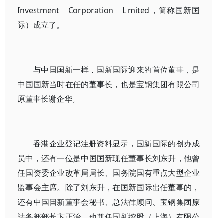
Investment Corporation Limited，简称国新国
际）成立了。
与中国国新一样，国新国际迎来的首位董事，是
中国国新当时在任的董事长，也是宝钢集团有限公司
原董事长谢企华。
香港企业登记注册资料显示，国新国际的创办成
员中，还有一位是中国国新现任董事长刘东升，他曾
任国资委企业改革局局长、国务院国有重点大型企业
监事会主席。除了刘东升，在国新国际出任董事的，
还有中国国新董事会秘书、总法律顾问、宝钢集团原
法务部部长卞正治，他兼任国新控股（上海）有限公