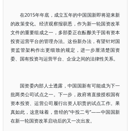
在2015年年底，成立五年的中国国新即将迎来新
的政策变化。经济观察报获悉，作为新一轮国资改革
文件的重要组成之一，多部委正在酝酿关于国有资本
投资运营平台的管理办法。这份新办法，有望针对国
资监管架构作出更细致的规定，进一步厘清楚国资
委、国有投资与运营平台、企业之间的法律性关系。
国资委内部人士透露，中国国新有可能成为下一
批两类公司试点之一。下一步，政府将直接授权国有
资本投资、运营公司履行出资人职责的试点工作。果
真如此，这意味着，曾经的“中投二号”——中国国新
在新一轮国资改革启动后的又一次出发。