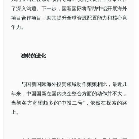
了深入沟通。下一步，国新国际将帮助中铝开展海外
项目合作项目，助其提升全球资源配置能力和核心竞
争力。
独特的进化
与国新国际海外投资领域动作频频相比，最近几
年来，中国国新在国内央企整合方面的动作并不大，
当初各方寄望颇多的“中投二号”，依然在探索的路
上。