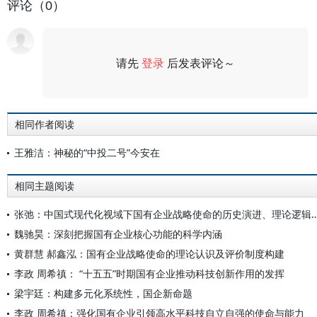
评论（0）
请先
登录
后发表评论～
评论
相同作者阅读
王雅洁：神秘的“中投二号”今安在
相同主题阅读
张弛：中国式现代化视域下国有企业战略使命的历史演进
魏驰昊：深刻把握国有企业核心功能的科学内涵
黄群慧 郝鑫泓：国有企业战略使命的理论认识及评价制度构建
李政 周希禛： “十五五”时期国有企业推动科技创新作用的发挥
梁宇廷：构建多元化系统性，国企新命题
李政 周希禛：强化国有企业引领高水平科技自立自强的使命与能力