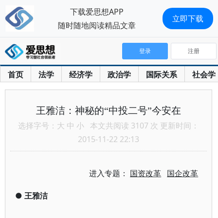
下载爱思想APP
立即下载
随时随地阅读精品文章
登录
注册
首页
法学
经济学
政治学
国际关系
社会学
王雅洁：神秘的“中投二号”今安在
选择字号：
大
中
小
本文共阅读 3107 次 更新时间：
2015-11-22 22:13
进入专题：
国资改革
国企改革
●
王雅洁