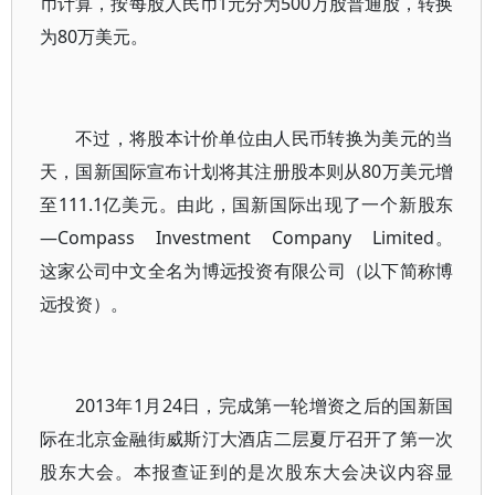
币计算，按每股人民币1元分为500万股普通股，转换
为80万美元。
不过，将股本计价单位由人民币转换为美元的当
天，国新国际宣布计划将其注册股本则从80万美元增
至111.1亿美元。由此，国新国际出现了一个新股东
—Compass Investment Company Limited。
这家公司中文全名为博远投资有限公司（以下简称博
远投资）。
2013年1月24日，完成第一轮增资之后的国新国
际在北京金融街威斯汀大酒店二层夏厅召开了第一次
股东大会。本报查证到的是次股东大会决议内容显