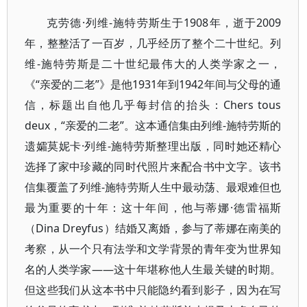
克劳德·列维-施特劳斯生于1908年，逝于2009
年，整整活了一百岁，几乎经历了整个二十世纪。列
维-施特劳斯是二十世纪最伟大的人类学家之一，
《“亲爱的二老”》是他1931年到1942年间与父母的通
信，标题出自他几乎每封信的抬头：Chers tous
deux，“亲爱的二老”。这本通信集由列维-施特劳斯的
遗孀莫妮卡·列维-施特劳斯整理出版，同时她还精心
选择了家中珍藏的同时代照片来配合书中文字。该书
信集覆盖了列维-施特劳斯人生中最动荡、最艰难但也
最为重要的十年：这十年间，他与蒂娜·德雷福斯
（Dina Dreyfus）结婚又离婚，参与了蒂娜在南美的
考察，从一个只有法学和文学背景的青年变为世界知
名的人类学家——这十年堪称他人生最关键的时期。
但这些我们从这本书中只能隐约看到影子，因为在写