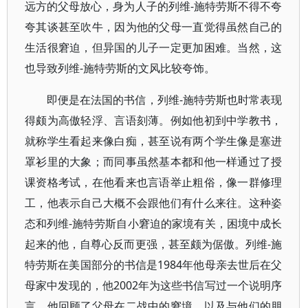
远方的父母放心，身为人子的列维-施特劳斯不得不夸
夸其谈甚至吹牛，因为他的父母一直觉得虽然自己的
生活很窘迫，但异国的儿子一定更加困难。当然，这
也导致列维-施特劳斯的文风比较夸饰。
即便是在法国的书信，列维-施特劳斯也时常表现
得颇为高傲轻浮、言语刻薄。例如他初到中学教书，
就称学生看起来像白痴，甚至说有两个学生像是塞进
罩衫里的大象；而同事虽然基本都和他一样通过了授
课资格考试，在他看来也言语举止粗俗，像一群修理
工，他表示自己大概不会跟他们有什么来往。这种姿
态和列维-施特劳斯自小窘迫的家境有关，困境中成长
起来的他，自尊心反而更强，甚至颇为倨傲。列维-施
特劳斯在美国部分的书信是1984年他母亲去世后在父
母家中发现的，他2002年为这些书信写过一个说明序
言，他回顾了父母在二战中的窘境，以及与他们的朋