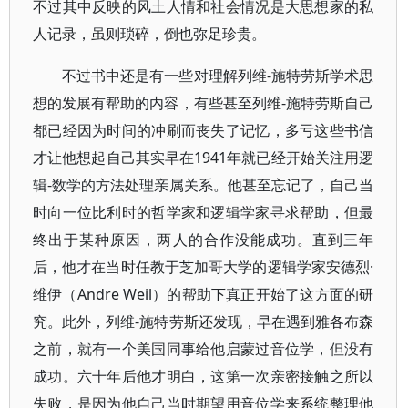
不过其中反映的风土人情和社会情况是大思想家的私
人记录，虽则琐碎，倒也弥足珍贵。
不过书中还是有一些对理解列维-施特劳斯学术思
想的发展有帮助的内容，有些甚至列维-施特劳斯自己
都已经因为时间的冲刷而丧失了记忆，多亏这些书信
才让他想起自己其实早在1941年就已经开始关注用逻
辑-数学的方法处理亲属关系。他甚至忘记了，自己当
时向一位比利时的哲学家和逻辑学家寻求帮助，但最
终出于某种原因，两人的合作没能成功。直到三年
后，他才在当时任教于芝加哥大学的逻辑学家安德烈·
维伊（Andre Weil）的帮助下真正开始了这方面的研
究。此外，列维-施特劳斯还发现，早在遇到雅各布森
之前，就有一个美国同事给他启蒙过音位学，但没有
成功。六十年后他才明白，这第一次亲密接触之所以
失败，是因为他自己当时期望用音位学来系统整理他