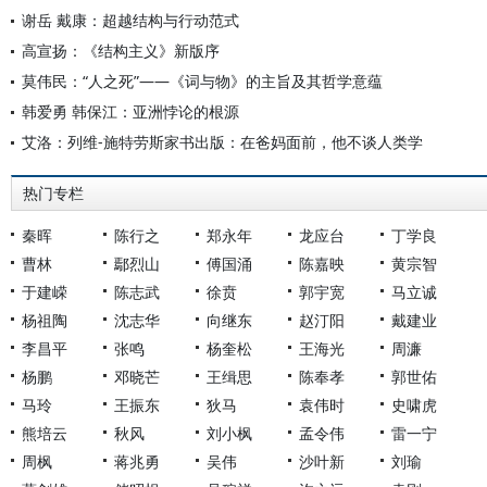
谢岳 戴康：超越结构与行动范式
高宣扬：《结构主义》新版序
莫伟民：“人之死”——《词与物》的主旨及其哲学意蕴
韩爱勇 韩保江：亚洲悖论的根源
艾洛：列维-施特劳斯家书出版：在爸妈面前，他不谈人类学
热门专栏
秦晖
陈行之
郑永年
龙应台
丁学良
曹林
鄢烈山
傅国涌
陈嘉映
黄宗智
于建嵘
陈志武
徐贲
郭宇宽
马立诚
杨祖陶
沈志华
向继东
赵汀阳
戴建业
李昌平
张鸣
杨奎松
王海光
周濂
杨鹏
邓晓芒
王缉思
陈奉孝
郭世佑
马玲
王振东
狄马
袁伟时
史啸虎
熊培云
秋风
刘小枫
孟令伟
雷一宁
周枫
蒋兆勇
吴伟
沙叶新
刘瑜