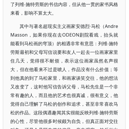
了列维-施特劳斯的书信内容，但从他一贯的家书风格
来看，影响不算太大。
其中与著名超现实主义画家安德烈·马松（Andre
Masson，如果你现在去ODEON剧院看戏，抬头就
能看到马松画的穹顶）的相遇非常有意思：列维-施特
劳斯最初和父母写信说要和友人一起去一位画家家里
住几天，觉得很不耐烦，表示这位画家虽然名声很
大，但在他看来不过是唬人，作品没有什么价值；等
到他真的到了马松家里，和画家谈笑交往，他的想法
又改变了，这时他写信告诉父母，马松先生是一个非
常有趣的人，而且他的艺术也很真诚，很有意义，他
觉得自己理解了马松的创作和追求，甚至非常喜欢马
松的作品。这段偶遇趣闻其实很能反映列维-施特劳斯
的心性，尽管他很多时候颇为自负，但真正面对交往