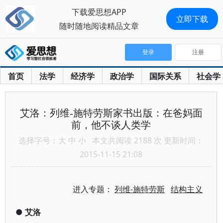
下载爱思想APP
立即下载
随时随地阅读精品文章
登录
注册
首页
法学
经济学
政治学
国际关系
社会学
艾洛：列维-施特劳斯家书出版：在爸妈面
前，他不谈人类学
选择字号：
大
中
小
本文共阅读 2188 次 更新时间：
2015-11-15 21:08
进入专题：
列维-施特劳斯
结构主义
●
艾洛