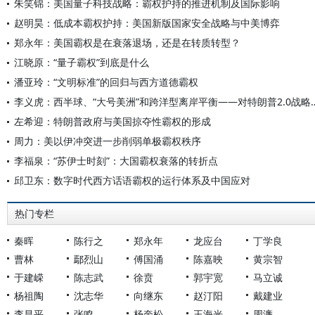
朱笑锦：美国量子科技战略：霸权护持的推进机制及国际影响
赵明昊：低成本霸权护持：美国新版国家安全战略与中美博弈
郑永年：美国霸权是在衰落退场，还是在转质转型？
江晓原：“量子霸权”到底是什么
潘亚玲：“文明标准”的回归与西方道德霸权
李义虎：西半球、“大号美洲”和跨洋型离岸平
左希迎：特朗普政府与美国掠夺性霸权的形成
周力：美以伊冲突进一步削弱单极霸权秩序
李福泉：“苏伊士时刻”：大国霸权衰落的转折点
邱卫东：数字时代西方话语霸权的运行体系及中国应对
热门专栏
秦晖
陈行之
郑永年
龙应台
丁学良
曹林
鄢烈山
傅国涌
陈嘉映
黄宗智
于建嵘
陈志武
徐贲
郭宇宽
马立诚
杨祖陶
沈志华
向继东
赵汀阳
戴建业
李昌平
张鸣
杨奎松
王海光
周濂