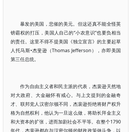
暴发的美国，悲催的美元。但这还真不能全怪英
镑霸权的打压，美国人自己的“小农意识”也要负相当
的责任。这里不得不提美国《独立宣言》的主要起草
人托马斯•杰斐逊（Thomas Jefferson），亦即美国
第三任总统。
作为自由主义者和民主派的代表，杰裴逊天然地
对大政府、大金融怀有戒心。与上文提到的金融奇
才、联邦党人汉密尔顿不同，杰裴逊拒绝将财产权升
格为自然权利，他认为一旦这么做，将助长拜金主义
和大资本的扩张，进而加剧社会不平等。在整个1790
年代，杰裴逊都在与汉密尔顿的财政政策做斗争，以