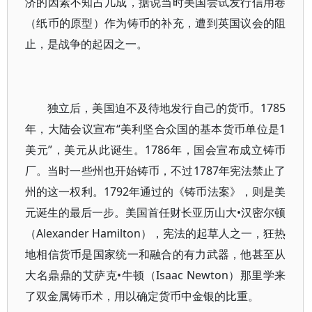
济的因素不知占几成，据说当时美国尝试发行信用卷
（纸币的原型）作为铸币的补充，遭到英国议会的阻
止，是战争的起因之一。
独立后，美国迫不及待地发行自己的货币。1785
年，大陆会议宣布“美利坚合众国的基本货币单位是1
美元”，美元从此诞生。1786年，国会宣布成立铸币
厂。当时一些州也开始铸币，不过1787年宪法禁止了
州的这一权利。1792年通过的《铸币法案》，则是美
元诞生的最后一步。美国首任财长亚历山大•汉密尔顿
（Alexander Hamilton），宪法的起草人之一，狂热
地相信货币是国家统一和融合的有力武器，他甚至从
大名鼎鼎的艾萨克•牛顿（Isaac Newton）那里学来
了双金属铸币术，用以确定货币中金银的比重。