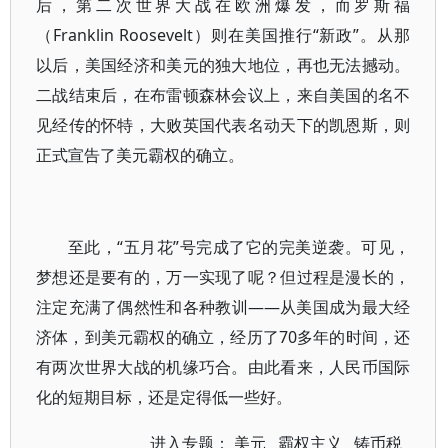
后，第二次世界大战在欧洲爆发，而罗斯福
（Franklin Roosevelt）则在美国推行“新政”。从那
以后，美国经济和美元的独大地位，再也无法撼动。
二战结束后，在布雷顿森林会议上，来自美国的名不
见经传的怀特，大败英国代表名动天下的凯恩斯，则
正式宣告了美元霸权的确立。
至此，“五月花”号完成了它的完美逆袭。可见，
梦想还是要有的，万一实现了呢？但过程是漫长的，
注定充满了偶然性和各种教训——从美国成为最大经
济体，到美元霸权的确立，经历了70多年的时间，还
有两次世界大战的机缘巧合。由此看来，人民币国际
化的短期目标，还是定得低一些好。
进入专题：
美元
霸权主义
铸币税