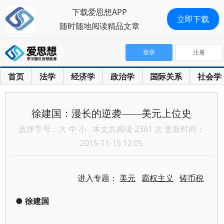
下载爱思想APP
立即下载
随时随地阅读精品文章
登录
注册
首页
法学
经济学
政治学
国际关系
社会学
徐建国：漫长的逆袭——美元上位史
选择字号：
大
中
小
本文共阅读 2361 次 更新时间：
2015-11-15 12:05
进入专题：
美元
霸权主义
铸币税
●
徐建国