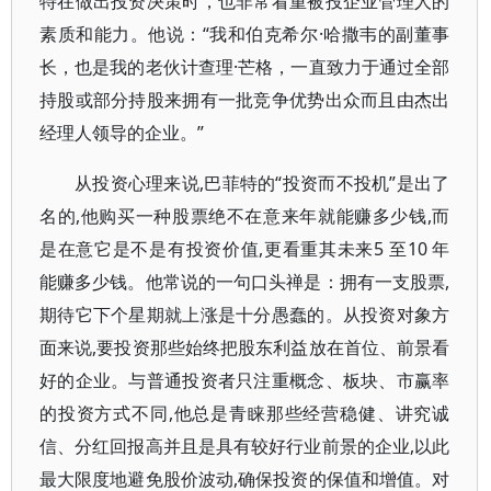
特在做出投资决策时，也非常看重被投企业管理人的
素质和能力。他说：“我和伯克希尔·哈撒韦的副董事
长，也是我的老伙计查理·芒格，一直致力于通过全部
持股或部分持股来拥有一批竞争优势出众而且由杰出
经理人领导的企业。”
从投资心理来说,巴菲特的“投资而不投机”是出了
名的,他购买一种股票绝不在意来年就能赚多少钱,而
是在意它是不是有投资价值,更看重其未来5 至10 年
能赚多少钱。他常说的一句口头禅是：拥有一支股票,
期待它下个星期就上涨是十分愚蠢的。从投资对象方
面来说,要投资那些始终把股东利益放在首位、前景看
好的企业。与普通投资者只注重概念、板块、市赢率
的投资方式不同,他总是青睐那些经营稳健、讲究诚
信、分红回报高并且是具有较好行业前景的企业,以此
最大限度地避免股价波动,确保投资的保值和增值。对