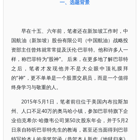
一、选题背景
早在十五、六年前，笔者还在新加坡工作时，中
国航油（新加坡）股份有限公司（中国航油）战略投
资部主任曾炜就常常提及沃伦·巴菲特。他和许多人一
样，称巴菲特为“股神”。 后来，在更多地了解巴菲特
之后，笔者才发现他并不是大众眼中顶礼膜拜
的“神”，更不单单是一个股票交易员，而是一个值得
终身学习与敬重的人。
2015年5月1日，笔者前往位于美国内布拉斯加
州、人口不足40万的奥马哈小镇，参加巴菲特旗下企
业伯克希尔·哈撒韦公司第50次股东年会，并于5月2
日亲自聆听巴菲特先生的教诲，甚至还当面得到巴菲
特写给本人的亲笔贺函（恭贺本人新作《地狱归来》