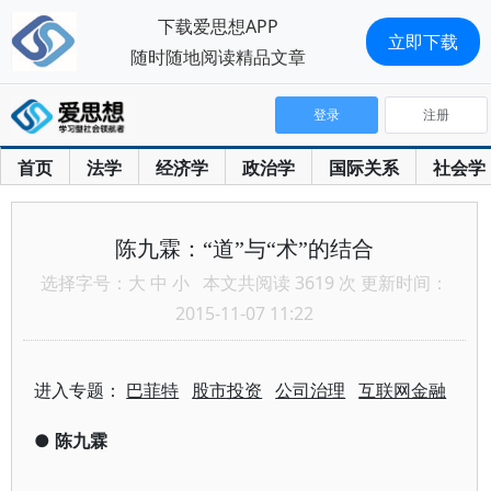
下载爱思想APP
立即下载
随时随地阅读精品文章
登录
注册
首页
法学
经济学
政治学
国际关系
社会学
陈九霖：“道”与“术”的结合
选择字号：
大
中
小
本文共阅读 3619 次 更新时间：
2015-11-07 11:22
进入专题：
巴菲特
股市投资
公司治理
互联网金融
●
陈九霖