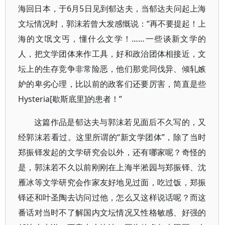
海回日本，于6月5日见到郁达夫，当郁达夫问起上海
文坛情况时，郭沫若曾大发感慨说：“再不要提起！上
海的文氓文丐，懂什么文学！……一些谈新文学的
人，把文学团体来作工具，好和政治团体相接近，文
坛上的生存竞争非常险恶，他们那党同伐异、倾轧嫉
妒的卑劣心理，比以前的政客们还要厉害，简直是些
Hysteria[歇斯底里]的患者！”
这篇作品是郁达夫与郭沫若见面后不久写的，又
经郭沫若看过。这里所谓的“新文学团体”，除了当时
郑振铎发起的文学研究会以外，还有哪家呢？奇怪的
是，郭沫若不久以前刚刚在上海半淞园与郑振铎、沈
雁冰等文学研究会作家友好地见过面，吃过饭，郑振
铎还和叶圣陶去访问过他，怎么又这样说话呢？而这
番话对当时不了解国内文坛情况又性格敏感、好强的