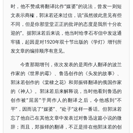
时，他不赞成将翻译比作“媒婆”的说法，曾发一则短
文表示商榷，郭沫若还来过信，说“虽然彼此意见有些
不同，但是你那堂堂正正的批评的态度是我所十分欢
迎的”。据郭沫若后来说，他当时给李石岑信中发这通
牢骚，起因是对1920年双十节出版的《学灯》增刊所
发文章的编排顺序有意见。
今查那期增刊，依次发表的是周作人翻译的波兰
作家的《世界的霉》、鲁迅创作的《头发的故事》、
郭沫若创作的《棠棣之花》和郑振铎翻译的俄国作家
的《神人》。郭沫若后来解释说，当时他看到鲁迅的
创作被“屈居”于周作人的翻译之后，令他感到“不
平”，因而说了“媒婆”、“处子”这样一番话。但郭沫若
忘了他自己在其他文章中发表过对鲁迅这篇小说的微
辞；而且，郑振铎的翻译，不正是排在他郭沫若的创