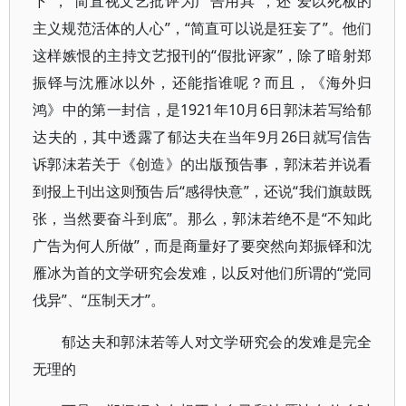
下”，“简直视文艺批评为广告用具”，还“爱以死板的
主义规范活体的人心”，“简直可以说是狂妄了”。他们
这样嫉恨的主持文艺报刊的“假批评家”，除了暗射郑
振铎与沈雁冰以外，还能指谁呢？而且，《海外归
鸿》中的第一封信，是1921年10月6日郭沫若写给郁
达夫的，其中透露了郁达夫在当年9月26日就写信告
诉郭沫若关于《创造》的出版预告事，郭沫若并说看
到报上刊出这则预告后“感得快意”，还说“我们旗鼓既
张，当然要奋斗到底”。那么，郭沫若绝不是“不知此
广告为何人所做”，而是商量好了要突然向郑振铎和沈
雁冰为首的文学研究会发难，以反对他们所谓的“党同
伐异”、“压制天才”。
郁达夫和郭沫若等人对文学研究会的发难是完全
无理的