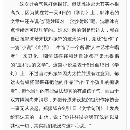
这次开会气氛好像很好。但沈雁冰那天其实不很
高兴，因为就在前一天4日的《学灯》上，郭沫若的
文章中还在说他“隐姓匿名，含沙射影”呢。沈雁冰有
点情绪是可以理解的。难以理解的倒是郁达夫，就在
自己拉郭沫若来找郑振铎的这天(4日)，竟还“创作”了
一篇“小说”《血泪》，生造了一个所谓“人生艺术主唱
者”，来丑化、嘲笑郑振铎和沈雁冰很严肃地提倡
的“血和泪的文学”。这篇小说发表于8日至13日《学
灯》上，不过当时郑振铎因为太忙并没有注意到。郁
达夫曾错怪郑振铎把他的作品“当作了小孩儿的痴话
看”，但他当时的有些做法却真的有点孩子气。而由于
双方隔阂尚未消尽，郑振铎原来设想的组织作家协会
一事无从谈起。郑振铎在9月1日《文学旬刊》上发表
给郭沫若的一封信，说：“你往往误会我们‘伐异’以及
其他一切，其实我们绝没有这种心思。”