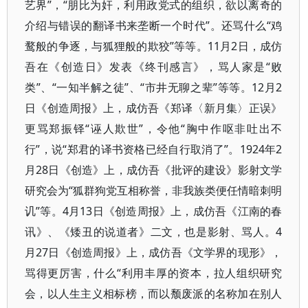
艺界”，“朋比为奸，利用政党式的组织，欲以离奇的
介绍与错误的翻译书来垄断一个时代”。还骂什么“鸡
鹜般的争逐，与狐狸般的欺狡”等等。11月2日，成仿
吾在《创造日》发表《终刊感言》，骂人家是“败
类”、“一知半解之徒”、“市井无聊之辈”等等。12月2
日《创造周报》上，成仿吾《郑译〈新月集〉正误》
更骂郑振铎“诬人欺世”，令他“胸中作呕非吐出不
行”，说“郑君的译书资格已经自行取消了”。1924年2
月28日《创造》上，成仿吾《批评的建设》影射文学
研究会为“狐群狗党互相称誉，非我族类便任情暗刺明
讥”等。4月13日《创造周报》上，成仿吾《江南的春
讯》、《矮丑的说道者》二文，也是影射、骂人。4
月27日《创造周报》上，成仿吾《文学界的现形》，
骂得更厉害，什么“利用丰厚的资本，拉人组织研究
会，以人生主义相标榜，而以颓废派的名称加在别人