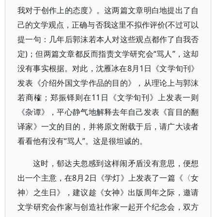
我对于创作上的态度》。这两篇文章明白地提出了自
己的文学观点，正确与否我这里不拟作评价(不过可以
提一句：几年后郭沫若本人对这些观点都作了自我否
定)；但两篇文章都反而指责文学研究会“骂人”，这却
没有事实根据。对此，沈雁冰在8月1日《文学旬刊》
发表《介绍外国文学作品的目的》，从理论上与郭沫
若商榷；郑振铎则在11日《文学旬刊》上发表一则
《杂谭》，平心静气地解释去年自己发表《盲目的翻
译家》一文的目的，并将原文附载于后，请广大读者
看看他有没有“骂人”。这是很坦诚的。
这时，郁达夫忽感到这样闹矛盾没有意思，便想
出一个主意，在8月2日《学灯》上发表了一篇《〈女
神〉之生日》，建议趁《女神》出版周年之际，邀请
文学研究会作家与创造社作家一起开个纪念会，双方