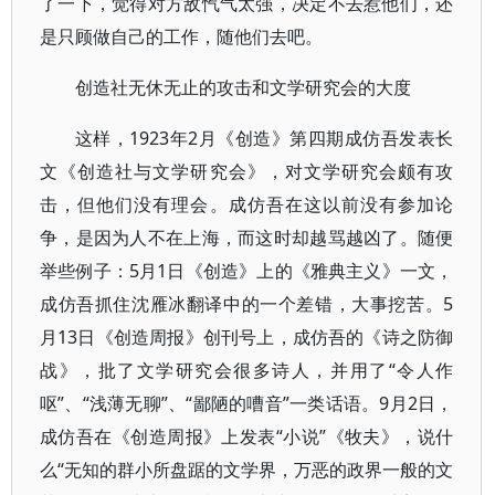
了一下，觉得对方敌忾气太强，决定不去惹他们，还
是只顾做自己的工作，随他们去吧。
创造社无休无止的攻击和文学研究会的大度
这样，1923年2月《创造》第四期成仿吾发表长
文《创造社与文学研究会》，对文学研究会颇有攻
击，但他们没有理会。成仿吾在这以前没有参加论
争，是因为人不在上海，而这时却越骂越凶了。随便
举些例子：5月1日《创造》上的《雅典主义》一文，
成仿吾抓住沈雁冰翻译中的一个差错，大事挖苦。5
月13日《创造周报》创刊号上，成仿吾的《诗之防御
战》，批了文学研究会很多诗人，并用了“令人作
呕”、“浅薄无聊”、“鄙陋的嘈音”一类话语。9月2日，
成仿吾在《创造周报》上发表“小说”《牧夫》，说什
么“无知的群小所盘踞的文学界，万恶的政界一般的文