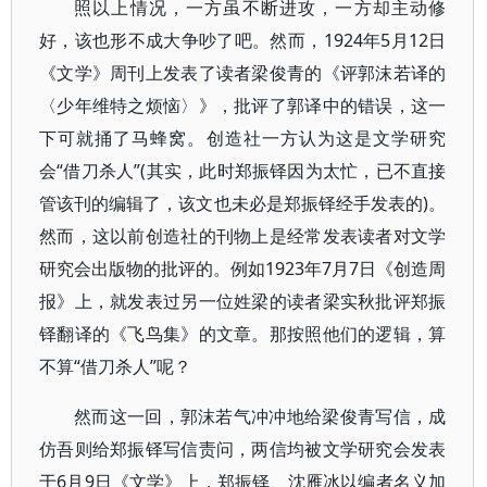
照以上情况，一方虽不断进攻，一方却主动修
好，该也形不成大争吵了吧。然而，1924年5月12日
《文学》周刊上发表了读者梁俊青的《评郭沫若译的
〈少年维特之烦恼〉》，批评了郭译中的错误，这一
下可就捅了马蜂窝。创造社一方认为这是文学研究
会“借刀杀人”(其实，此时郑振铎因为太忙，已不直接
管该刊的编辑了，该文也未必是郑振铎经手发表的)。
然而，这以前创造社的刊物上是经常发表读者对文学
研究会出版物的批评的。例如1923年7月7日《创造周
报》上，就发表过另一位姓梁的读者梁实秋批评郑振
铎翻译的《飞鸟集》的文章。那按照他们的逻辑，算
不算“借刀杀人”呢？
然而这一回，郭沫若气冲冲地给梁俊青写信，成
仿吾则给郑振铎写信责问，两信均被文学研究会发表
于6月9日《文学》上，郑振铎、沈雁冰以编者名义加