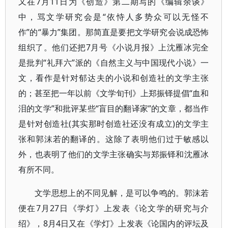
又在7月11日为《创造》第二期写的《编辑余谈》
中，骂文学研究会是“依恃人多势众可以无怪不
作”的“暴力”集团。那简直是要把文学研究会说成恐怖
组织了。他们还把7月号《小说月报》上沈雁冰完全
是批判“礼拜六”派的《自然主义与中国现代小说》一
文，看作是针对郁达夫的小说和创造社的文学主张
的；甚至把一年以前《文学旬刊》上郑振铎提倡“血和
泪的文学”和批评某些“盲目的翻译家”的文章，都当作
是针对创造社(其实那时创造社还没有成立)的文学主
张和郭沫若的翻译的。这除了表明他们过于敏感以
外，也表明了他们的文学主张确实与郑振铎和沈雁冰
有所不同。
文学思想上的不同见解，是可以争鸣的。郭沫若
便在7月27日《学灯》上发表《论文学的研究与介
绍》，8月4日又在《学灯》上发表《论国内的评坛及