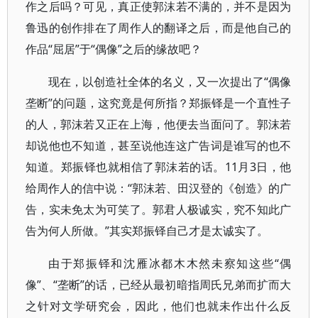
作之后吗？可见，真正使郭沫若不满的，并不是因为
鲁迅的创作排在了周作人的翻译之后，而是他自己的
作品“屈居”于“偶像”之后的缘故吧？
现在，以创造社全体的名义，又一次提出了“偶像
垄断”的问题，这究竟是何所指？郑振铎是一个直性子
的人，郭沫若又正在上海，他便去当面问了。郭沫若
却说他也不知道，甚至说他连这广告词是谁写的也不
知道。郑振铎也就相信了郭沫若的话。11月3日，他
给周作人的信中说：“郭沫若、田汉登的《创造》的广
告，实未免太为可笑了。郭君人极诚实，究不知此广
告为何人所做。”其实郑振铎自己才是太诚实了。
由于郑振铎和沈雁冰都木木然未察知这些“偶
像”、“垄断”的话，已经从最初暗指周氏兄弟而扩而大
之针对文学研究会，因此，他们也就未作出什么反