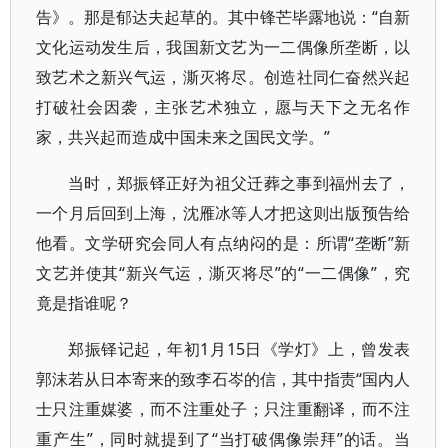
告》。那是郁达夫起草的。其中锋芒毕露地说：“自新
文化运动发生后，我国新文艺为一二偶像所垄断，以
致艺术之新兴气运，澌灭将尽。创造社同仁奋然兴起
打破社会因袭，主张艺术独立，愿与天下之无名作
家，共兴起而造成中国未来之国民文学。”
当时，郑振铎正好为祖父迁葬之事到福州去了，
一个月后回到上海，沈雁冰等人才把这则出版预告给
他看。文学研究会同人有点纳闷的是：所谓“垄断”新
文艺并使其“新兴气运，澌灭将尽”的“一二偶像”，究
竟是指谁呢？
郑振铎记起，年初1月15日《学灯》上，曾发表
郭沫若从日本寄来的致李石岑的信，其中指责“国内人
士只注重媒婆，而不注重处子；只注重翻译，而不注
重产生”，同时就提到了“当打破偶像崇拜”的话。当