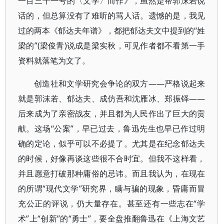
一百三十一号的〈文学〉而作》，虽然是帮郭沫若说
话的，但总算没有了难听的骂人话。遗憾的是，我见
过的两本《郁达夫年谱》，都把郁达夫文中提到的“姓
梁的”(梁俊青)说成是梁实秋，可见作者都不看第一手
资料就落笔为文了。
创造社和文学研究会争论的双方——严格说起来
就是郭沫若、郁达夫、成仿吾和沈雁冰、郑振铎——
后来成为了亲密战友，并且都为人民作出了巨大的贡
献。这场“公案”，早已过去，鲁迅先生也早已作过明
确的定论，似乎可以不必提了。尤其是在纪念郁达夫
的时候，好像再谈这些很不合时宜。但我不这样看，
并且愿意打破那种庸俗的忌讳。而且我认为，在现在
的所谓“现代文学”研究界，瞒与骗的现象，昏庸而冒
充公正的评说，仍大量存在。甚至还有一些志在“学
术”上“创新”的“勇士”，要全盘推翻鲁迅在《上海文艺