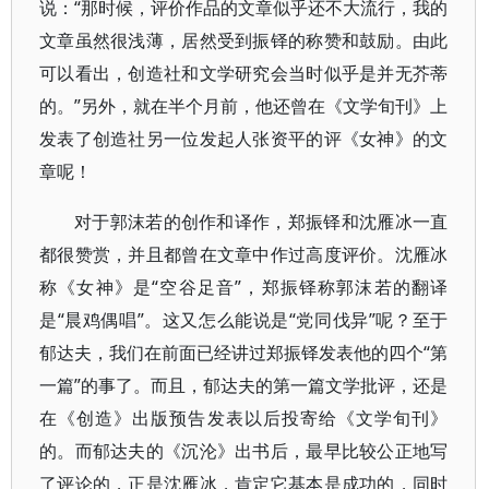
说：“那时候，评价作品的文章似乎还不大流行，我的
文章虽然很浅薄，居然受到振铎的称赞和鼓励。由此
可以看出，创造社和文学研究会当时似乎是并无芥蒂
的。”另外，就在半个月前，他还曾在《文学旬刊》上
发表了创造社另一位发起人张资平的评《女神》的文
章呢！
对于郭沫若的创作和译作，郑振铎和沈雁冰一直
都很赞赏，并且都曾在文章中作过高度评价。沈雁冰
称《女神》是“空谷足音”，郑振铎称郭沫若的翻译
是“晨鸡偶唱”。这又怎么能说是“党同伐异”呢？至于
郁达夫，我们在前面已经讲过郑振铎发表他的四个“第
一篇”的事了。而且，郁达夫的第一篇文学批评，还是
在《创造》出版预告发表以后投寄给《文学旬刊》
的。而郁达夫的《沉沦》出书后，最早比较公正地写
了评论的，正是沈雁冰，肯定它基本是成功的，同时