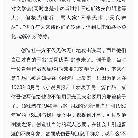
对文学会(同时也是针对当时批评过郁达夫的胡适等
人)，但极为难听，骂人家“不学无术，天良昧
尽”，“也许有人来铸你们的铁像，但到后来怕终不免
化成溺器呢”等等。
创造社一方不仅无休无止地攻击谩骂，而且他们
自己才真的干出“党同伐异”的事来了。例子是，当时
一位青年作者顾毓琇(尚未参加文学研究会)，本来有
篇作品已被通知要在《创造》上发表，只因为他又在
1923年3月号《小说月报》上发表了另一篇作品，成
仿吾便写信给他说不能用原先已决定要用的那篇稿子
了。顾毓琇在1940年写的《我的父亲•自序》和1980
年写的《戏剧与我》等文中，都提到此事，可见对他
刺激之深。创造社当时的骂人态度，在社会上引起普
遍的不良印象。然而成仿吾却迁怒于群众，说什么“不