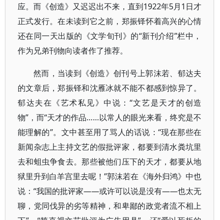
应。而《创造》又迟迟出不来，直到1922年5月1日才
正式发行。在未读到它之前，郑振铎怀着高兴的心情
还在同一天出版的《文学旬刊》的“新刊介绍”栏中，
作为兄弟刊物向读者作了推荐。
然而，当读到《创造》创刊号上郭沫若、郁达夫
的文章后，郑振铎和沈雁冰就不能不都感到惊异了。
郁达夫在《艺术私见》中说：“文艺是天才的创造
物”，而“天才的作品……以常人的眼光来看，终究是不
能理解的”。文中甚至用了骂人的话说：“现在那些在
新闻杂志上主持文艺的假批评家，都要到清水粪坑里
去和蛆虫争食去。那些被他们压下的天才，都要从地
狱里升到白羊宫里去呢！”郭沫若在《海外归鸿》中也
说：“我国的批评家——或许可以说是没有——也太无
聊，党同伐异的劣等精神，和卑鄙的政党者流不相上