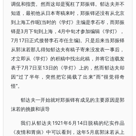
调侃和指责。然而这却是冤枉了郑振铎。郁达夫并不
知道，最初他从日本寄稿来时，郑振铎还没有从北京
到上海工作呢(当时的《学灯》主编是李石岑，而郑振
铎是3月下旬到上海，4月中旬才参加编辑《学灯》，
7月17日正式接替李石岑任主编)。只是后来当郑振铎
从郭沫若那儿得知郁达夫有稿子寄来没发表一事后，
才立即从《学灯》的积稿中找出此稿，并将它连载发
表于7月7日至13日的《学灯》上的，然而郁达夫却
因“过了半年，突然把它揭载了出来”而“很觉得奇
怪”。
郁达夫一开始就对郑振铎有成见的主要原因是郭
沫若的挑拨和误导
我们从郁达夫1921年6月14日脱稿的纪实作品
《友情和胃病》中可以看到，这年5月底郭沫若从上