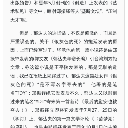
出版预告》和翌年5月创刊的《创造》上发表的《艺
术私见》等文中，暗射郑振铎等人“垄断文坛”、“压制
天才”呢。
但是，郁达夫的这些话，不仅是偏激的，而且是
严重误会的。关于《银灰色的死》的拖延发表的原
因，上面已经写过了。毕竟他的第一篇小说还是由郑
振铎发表的(郭文友《郁达夫年谱长编》引台湾刘方矩
文章，称这篇小说是王平陵发表的，那是无耻的造
谣，我已在报纸上揭露过了)。郁达夫这篇处女作《银
灰色的死》“是不写名字寄去的”，他署的是笔
名“TDY”；郑振铎绝它发表后不久，郁达夫又以颠倒
过来的笔名“YDT”寄来第一首新诗《最后的慰安也被
夺去！》，郑振铎立即将它发表于7月27、29日的
《学灯》上。郁达夫的第一篇文学评论《〈茵梦湖〉
的序引》，也是由郑振铎发表于同年10月1日他主编