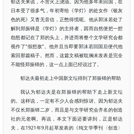
郁达夫来说，不啻火上浇油。因为他多年未回国，在
日本受了很多气，年初寄给《学灯》的处女作《银灰
色的死》又杳无音信，正憋得慌呢。他从郭沫若处了
解到郑振铎是《学灯》的主持者，因而自然便把一腔
怨怒都记在了郑的头上，并进而将整个文学研究会都
视作了“假想敌”。他并且当即要郭沫若回国后便代他
索回那篇稿子。然而，这篇文稿被耽搁未发表是完全
不能怪郑振铎的，这一点上面已经说过了。
郁达夫最初走上中国新文坛得到了郑振铎的帮助
我认为郁达夫是在郑振铎的帮助下走上新文坛
的。这样说，一定有不少人会感到惊讶。因为郁达夫
不仅长郑振铎二岁，而且是与文学研究会齐名的创造
社的元老啊。再说，本文下面还要讲到，正是郁达
夫，在1921年9月起草发表的《纯文学季刊〈创造〉