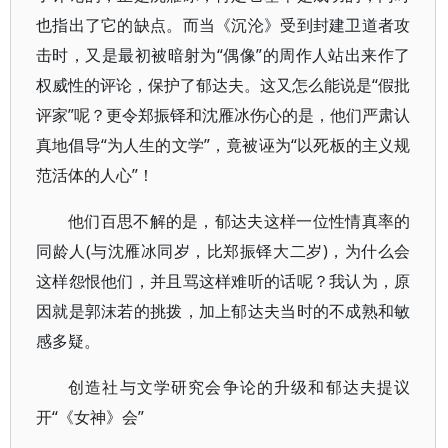
也指出了它的缺点。而当《沉沦》受到封建卫道者攻
击时，又是最初被暗射为“偶像”的周作人站出来作了
权威性的评论，保护了郁达夫。这又怎么能说是“假批
评家”呢？更令郑振铎和沈雁冰伤心的是，他们严肃认
真地倡导“为人生的文学”，竟被诬为“以死板的主义规
范活体的人心”！
他们百思不解的是，郁达夫这样一位性情真率的
同龄人(与沈雁冰同岁，比郑振铎大二岁)，为什么会
这样怨恨他们，并且骂这样难听的话呢？我认为，原
因就是郭沫若的挑拨，加上郁达夫当时的不成熟和敏
感多疑。
创造社与文学研究会争论的升级和郁达夫提议
开“《女神》会”