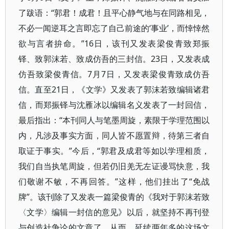
了跋语：“郭君！成君！且平心静气地与在同路相见，
不必一闻逆耳之言即忘了自己前途的‘事业’，而悻悻然
欲与言者拚命。”16日，该刊又发表梁俊青致郑振
铎、致郭沫若、致成仿吾的三封信。23日，又发表成
仿吾致梁俊青信。7月7日，又发表梁俊青致成仿吾
信。直至21日，《文学》又发表了郭沫若致编辑诸君
信，而郑振铎与沈雁冰以编辑名义发表了一封回信，
最后指出：“本刊同人与笔墨周旋，素限于学理范围以
内，凡涉及事实方面，同人皆不愿置辩，待第三者自
取证于事实。”今后，“郭君及成君等如以学理相质，
我们自当执笔周旋，但若仍旧羌无左证谩骂快意，我
们敬谢不敏，不再回答。”这样，他们挂出了“免战
牌”。该刊除了又发表一篇梁俊青的《我对于郭沫若致
〈文学〉编辑一封信的意见》以后，就坚持不再刊登
与创造社争论的文章了。从而，延续两年多的这场文