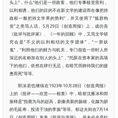
头上”，什么“他们是一些政客，他们专事植党营利，
以利相诱，他们的目的不在新文学的建设而在像把持
政权一般把持文学界的势利”，并又使用了“狐群狗
党”之类骂人话。5月29日《创造周报》上，成仿吾
《批评与批评家》、《一年的回顾》中，又骂文学研
究会是“不义的以利相结的文学团体”，“一群妖
鬼”，“利用他们的财力与机关，专门假造一些时人所
深忌的名称加在别人的头上”，“托荫在资本家的高墙
下的他们，依然在肆行无忌，在暗咒而静待我们的疲
惫而死”等等。
郭沫若也继续在1923年10月28日《创造周报》
上的《批评——欣赏——检查》中，暗射沈雁冰和郑
振铎是“指鹿为马的赵高，剧秦美新的扬雄，化媸为妍
的毛延寿，投清于浊的李振”等等。郁达夫则在7月14
日《创造周报》发表《批评与道德》，虽未必全是针