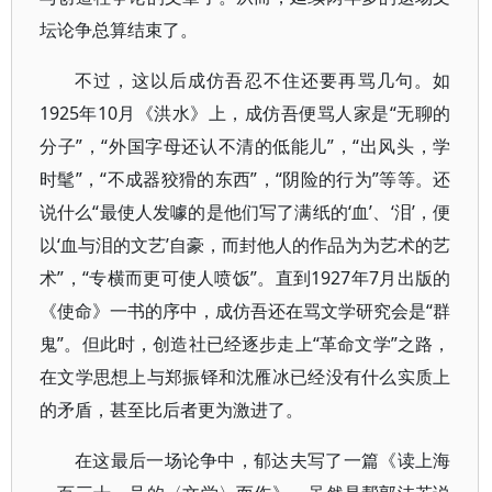
坛论争总算结束了。
不过，这以后成仿吾忍不住还要再骂几句。如
1925年10月《洪水》上，成仿吾便骂人家是“无聊的
分子”，“外国字母还认不清的低能儿”，“出风头，学
时髦”，“不成器狡猾的东西”，“阴险的行为”等等。还
说什么“最使人发噱的是他们写了满纸的‘血’、‘泪’，便
以‘血与泪的文艺’自豪，而封他人的作品为为艺术的艺
术”，“专横而更可使人喷饭”。直到1927年7月出版的
《使命》一书的序中，成仿吾还在骂文学研究会是“群
鬼”。但此时，创造社已经逐步走上“革命文学”之路，
在文学思想上与郑振铎和沈雁冰已经没有什么实质上
的矛盾，甚至比后者更为激进了。
在这最后一场论争中，郁达夫写了一篇《读上海