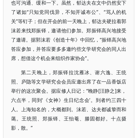
也可沟通、缓和一下。虽然，郁达夫在文中仍然安下
了诸如“只知党同伐异，不知开诚布公”、“骂人的机
关”等钉子；但在开会的前一天晚上，郁达夫硬拉着郭
沫若来找郑振铎，邀请他们参加。郑振铎高兴地接受
了邀请。据郭沫若《创造十年》中回忆，“振铎高兴地
答应参加，并答应要多多邀约些文学研究会的同人出
席，想借这个机会来组织作家协会”。
第二天晚上，郑振铎拉沈雁冰、谢六逸、王统
照、庐隐等文学研究会会员应邀出席了在一品香饭店
举行的这次聚会。据应修人日记：“晚静[汪静之]来，
六点半，同到‘《女神》生日纪念会’。到者约三四十
人。上海知名的，大概都到。沫若、达夫都诚挚而和
蔼。王统照、郑振铎、王怡菴、滕固都好。十点摄
影，散。”