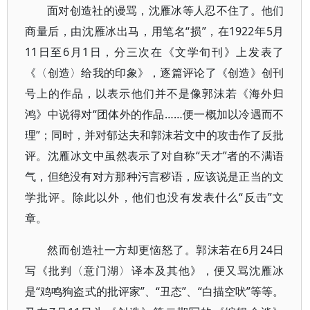
面对创造社的谩骂，沈雁冰等人忍不住了。他们
商量后，由沈雁冰出马，用笔名“损”，在1922年5月
11日至6月1日，分三次在《文学旬刊》上发表了
《〈创造〉给我的印象》，逐篇评论了《创造》创刊
号上的作品，以表示他们并不是像郭沫若《海外归
鸿》中说得对“团体外的作品……便一概加以冷遇而不
理”；同时，并对郁达夫和郭沫若文中的攻击作了反批
评。沈雁冰文中虽然表示了对自称“天才”者的不满语
气，但绝没有对方那种污言秽语，应该说是正当的文
学批评。除此以外，他们也没有发表什么“反击”文
章。
然而创造社一方却更恼怒了。郭沫若在6月24日
写《批判〈意门湖〉译本及其他》，便又骂沈雁冰
是“鸡鸣狗盗式的批评家”、“丑态”、“白描空吠”等等。