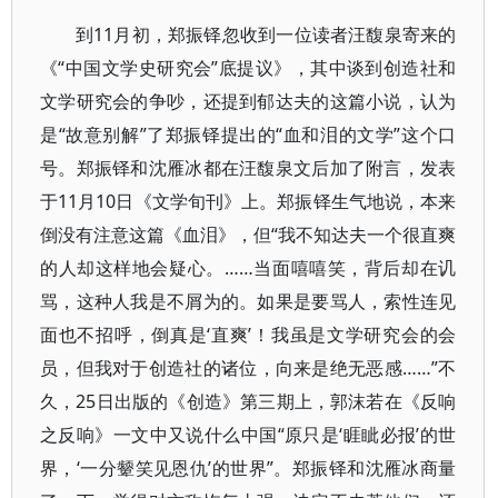
到11月初，郑振铎忽收到一位读者汪馥泉寄来的
《“中国文学史研究会”底提议》，其中谈到创造社和
文学研究会的争吵，还提到郁达夫的这篇小说，认为
是“故意别解”了郑振铎提出的“血和泪的文学”这个口
号。郑振铎和沈雁冰都在汪馥泉文后加了附言，发表
于11月10日《文学旬刊》上。郑振铎生气地说，本来
倒没有注意这篇《血泪》，但“我不知达夫一个很直爽
的人却这样地会疑心。……当面嘻嘻笑，背后却在讥
骂，这种人我是不屑为的。如果是要骂人，索性连见
面也不招呼，倒真是‘直爽’！我虽是文学研究会的会
员，但我对于创造社的诸位，向来是绝无恶感……”不
久，25日出版的《创造》第三期上，郭沫若在《反响
之反响》一文中又说什么中国“原只是‘睚眦必报’的世
界，‘一分颦笑见恩仇’的世界”。郑振铎和沈雁冰商量