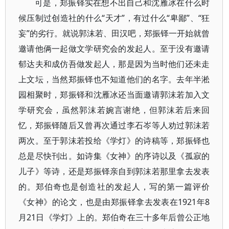
可是，郑振铎实在想不出自己和沈雁冰在什么时
候压制过创造社的什么“天才”，有过什么“卑鄙”、“狂
妄”的劣行。就说郭沫若、田汉吧，郑振铎一开始就曾
邀请他俩一起做文学研究会的发起人。至于没有邀请
郁达夫和成仿吾做发起人，那是因为当时他们还未走
上文坛，当然郑振铎也不知道他们的名字。去年半淞
园相聚时，郑振铎和沈雁冰还当面邀请郭沫若加入文
学研究会，虽然郭沫若婉言谢绝，但郭沫若后来回
忆，郑振铎随后又曾再次通过李石岑等人劝过郭沫若
两次。至于郭沫若投给《学灯》的诗稿等，郑振铎也
总是尽快刊出。如诗集《女神》的序诗以及《孤寂的
儿子》等诗，还是郑振铎亲自到郭沫若那里拿去发表
的。郑伯奇也是创造社的发起人，写的第一篇评价
《女神》的论文，也是由郑振铎拿去发表在1921年8
月21日《学灯》上的。郑伯奇在三十多年后曾公正地