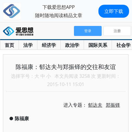
下载爱思想APP
立即下载
随时随地阅读精品文章
登录
注册
首页
法学
经济学
政治学
国际关系
社会学
陈福康：郁达夫与郑振铎的交往和友谊
选择字号：
大
中
小
本文共阅读 3258 次 更新时间：
2015-10-11 15:01
进入专题：
郁达夫
郑振铎
●
陈福康