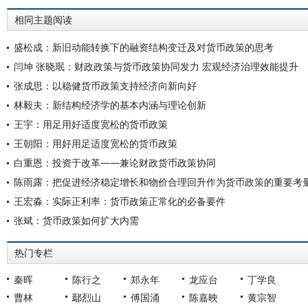
相同主题阅读
盛松成：新旧动能转换下的融资结构变迁及对货币政策的思考
闫坤 张晓珉：财政政策与货币政策协同发力 宏观经济治理效能提升
张成思：以稳健货币政策支持经济向新向好
林毅夫：新结构经济学的基本内涵与理论创新
王宇：用足用好适度宽松的货币政策
王朝阳：用好用足适度宽松的货币政策
白重恩：投资于改革——兼论财政货币政策协同
陈雨露：把促进经济稳定增长和物价合理回升作为货币政策的重要考
王宏淼：实际正利率：货币政策正常化的必备要件
张斌：货币政策如何扩大内需
热门专栏
秦晖
陈行之
郑永年
龙应台
丁学良
曹林
鄢烈山
傅国涌
陈嘉映
黄宗智