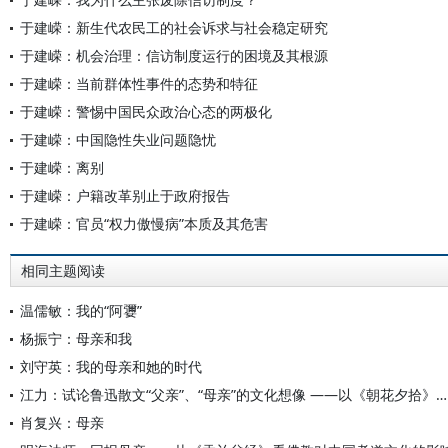
于建嵘：新生代农民工的社会诉求与社会稳定研究
于建嵘：机会治理：信访制度运行的困境及其根源
于建嵘：当前群体性事件的态势和特征
于建嵘：警惕中国民众政治心态的两极化
于建嵘：中国隐性失业问题隐忧
于建嵘：离别
于建嵘：户籍改革别止于政府报告
于建嵘：官员“权力傲慢病”本质及其危害
相同主题阅读
温儒敏：我的“阿㜷”
杨振宁：母亲和我
刘守英：我的母亲和她的时代
江力：试论鲁迅散文“父亲”、“母亲”的文化想像 ——以《朝花夕拾》为中心（最新修订版）
肖复兴：母亲