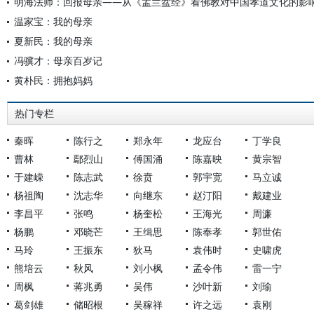
明海法师：回报母亲——从《盂兰盆经》看佛教对中国孝道文化的影
温家宝：我的母亲
夏新民：我的母亲
冯骥才：母亲百岁记
黄朴民：拥抱妈妈
热门专栏
秦晖
陈行之
郑永年
龙应台
丁学良
曹林
鄢烈山
傅国涌
陈嘉映
黄宗智
于建嵘
陈志武
徐贲
郭宇宽
马立诚
杨祖陶
沈志华
向继东
赵汀阳
戴建业
李昌平
张鸣
杨奎松
王海光
周濂
杨鹏
邓晓芒
王缉思
陈奉孝
郭世佑
马玲
王振东
狄马
袁伟时
史啸虎
熊培云
秋风
刘小枫
孟令伟
雷一宁
周枫
蒋兆勇
吴伟
沙叶新
刘瑜
葛剑雄
储昭根
吴稼祥
许之远
袁刚