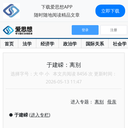
下载爱思想APP
立即下载
随时随地阅读精品文章
登录
注册
首页
法学
经济学
政治学
国际关系
社会学
于建嵘：离别
选择字号：
大
中
小
本文共阅读 8456 次 更新时间：
2026-05-13 11:47
进入专题：
离别
母亲
●
于建嵘
(
进入专栏
)