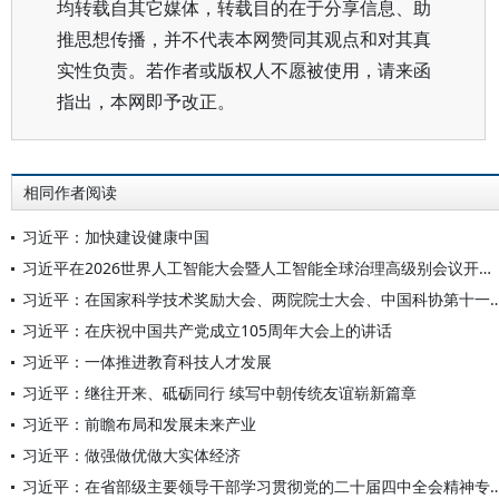
均转载自其它媒体，转载目的在于分享信息、助
推思想传播，并不代表本网赞同其观点和对其真
实性负责。若作者或版权人不愿被使用，请来函
指出，本网即予改正。
相同作者阅读
习近平：加快建设健康中国
习近平在2026世界人工智能大会暨人工智能全球治理高级别会议开幕式上的主旨讲话（全文）
习近平：在国家科学技术奖励大会、两院院士大会、中国科协第十
习近平：在庆祝中国共产党成立105周年大会上的讲话
习近平：一体推进教育科技人才发展
习近平：继往开来、砥砺同行 续写中朝传统友谊崭新篇章
习近平：前瞻布局和发展未来产业
习近平：做强做优做大实体经济
习近平：在省部级主要领导干部学习贯彻党的二十届四中全会