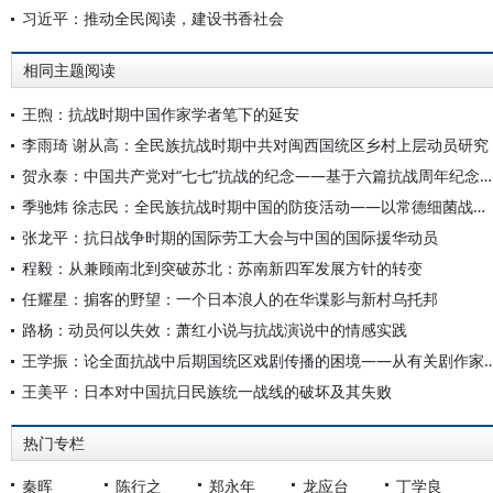
习近平：推动全民阅读，建设书香社会
相同主题阅读
王煦：抗战时期中国作家学者笔下的延安
李雨琦 谢从高：全民族抗战时期中共对闽西国统区乡村上层动员研究
贺永泰：中国共产党对“七七”抗战的纪念——基于六篇抗战周年纪念宣言的分析
季驰炜 徐志民：全民族抗战时期中国的防疫活动——以常德细菌战防治为例
张龙平：抗日战争时期的国际劳工大会与中国的国际援华动员
程毅：从兼顾南北到突破苏北：苏南新四军发展方针的转变
任耀星：掮客的野望：一个日本浪人的在华谍影与新村乌托邦
路杨：动员何以失效：萧红小说与抗战演说中的情感实践
王学振：论全面抗战中后期国统区戏剧传播的困境——从有关剧作
王美平：日本对中国抗日民族统一战线的破坏及其失败
热门专栏
秦晖
陈行之
郑永年
龙应台
丁学良