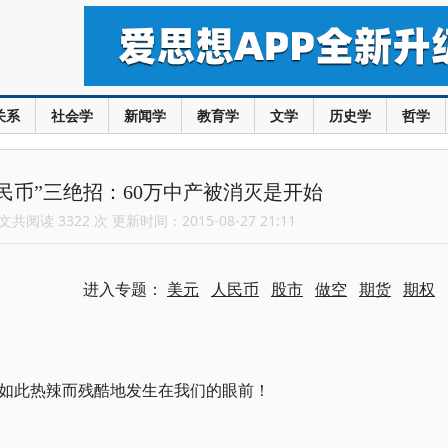
关系
社会学
新闻学
教育学
文学
历史学
哲学
民币”三绝招：60万中产被消灭是开始
共阅读 3322 次 更新时间：2015-08-27 21:11
进入专题：
美元
人民币
股市
做空
期货
期权
如此热辣而残酷地发生在我们的眼前！