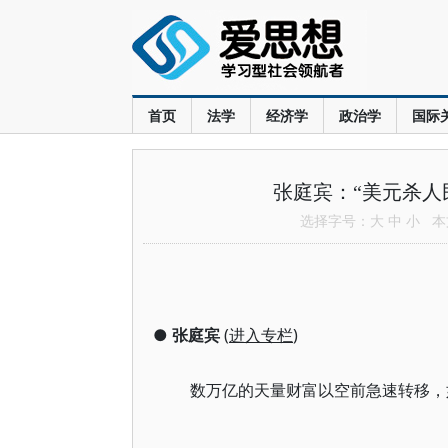
首页
法学
经济学
政治学
国际
张庭宾：“美元杀人
选择字号：
大
中
小
本文
●
张庭宾
(
进入专栏
)
数万亿的天量财富以空前急速转移，