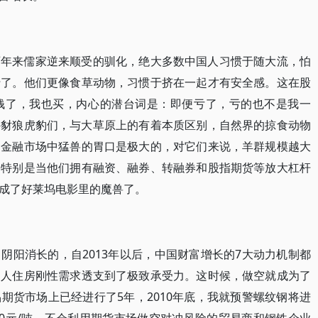
百年来儒家逆来顺受的驯化，绝大多数中国人习惯于随大流，怕
行了。他们更像食草动物，习惯于挤在一起才有安全感。这在股
钱了，我也买，内心的潜台词是：即便亏了，亏的也不是我一
—豺狼虎豹们，与大草原上的有着本质区别，自然界的掠食动物
和金融市场中猛兽的胃口是极大的，对它们来说，羊群规模越大
，特别是当他们拥有融资、融券、转融券和股指期货等放大杠杆
成了好莱坞电影里的魔兽了。
阴阳消长的，自2013年以后，中国财富增长的7大动力机制都
国人住房刚性需求透支到了极致承受力。这时候，做空就成为了
期货市场上已经进行了5年，2010年底，我就预警螺纹钢将进