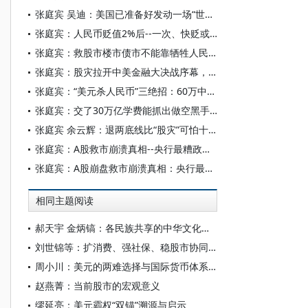
张庭宾 吴迪：美国已准备好发动一场“世界石油大战”
张庭宾：人民币贬值2%后--一次、快贬或崩溃贬？
张庭宾：救股市楼市债市不能靠牺牲人民币
张庭宾：股灾拉开中美金融大决战序幕，中国人该怎么办？
张庭宾：“美元杀人民币”三绝招：60万中产被消灭是开始
张庭宾：交了30万亿学费能抓出做空黑手吗？
张庭宾 余云辉：退两底线比“股灾”可怕十倍
张庭宾：A股救市崩溃真相--央行最糟政策双重“自残”
张庭宾：A股崩盘救市崩溃真相：央行最糟政策内外双重"自残"
相同主题阅读
郝天宇 金炳镐：各民族共享的中华文化符号和中华民族形象论析——以人民币为视角
刘世锦等：扩消费、强社保、稳股市协同改革的思路与举措
周小川：美元的两难选择与国际货币体系的变革机遇
赵燕菁：当前股市的宏观意义
缪延亮：美元霸权“双锚”溯源与启示