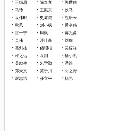
王缉思
陈奉孝
郭世佑
马玲
王振东
狄马
袁伟时
史啸虎
熊培云
秋风
刘小枫
孟令伟
雷一宁
周枫
蒋兆勇
吴伟
沙叶新
刘瑜
葛剑雄
储昭根
吴稼祥
许之远
袁刚
杨小凯
吴励生
朱学勤
潘维
郑秉文
莫于川
羽之野
谢志浩
孙立平
杨光