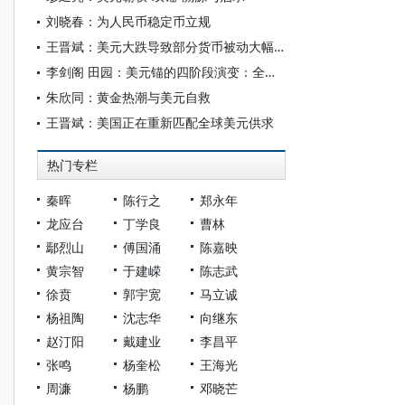
刘晓春：为人民币稳定币立规
王晋斌：美元大跌导致部分货币被动大幅升值
李剑阁 田园：美元锚的四阶段演变：全球金融格局的权力密码
朱欣同：黄金热潮与美元自救
王晋斌：美国正在重新匹配全球美元供求
热门专栏
秦晖
陈行之
郑永年
龙应台
丁学良
曹林
鄢烈山
傅国涌
陈嘉映
黄宗智
于建嵘
陈志武
徐贲
郭宇宽
马立诚
杨祖陶
沈志华
向继东
赵汀阳
戴建业
李昌平
张鸣
杨奎松
王海光
周濂
杨鹏
邓晓芒