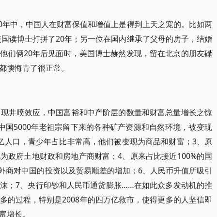
30年中，中国人在财富保值和增值上是得到上天之宠的。比如两
美国读博士打拼了20年；另一位在国内继承了父母的房子，结婚
他们俩20年后见面时，美国博士赫然发现，留在北京的朋友碌
都懊悔青了很正常。
出现井喷效应，中国富裕和中产阶层的数量和财富总量增长之惊
中国5000年老祖宗留下来的各种矿产资源和自然环境，被变现
亿人口，青少年占比非常高，他们被变现为商品和财富；3、原
为政府土地财政和房地产商财富；4、原来占比接近100%的国
，外商对中国的投资以及贸易顺差的增加；6、人民币升值所吸引
沫；7、央行印钞和人民币通货膨胀……在如此众多发动机的推
多的过程，特别是2008年的四万亿救市，使得更多的人坚信即
富增长。