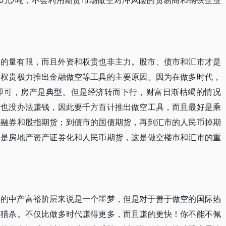
00元/吨，不会利用期货市场做空对冲风险的贸易商和钢铁企业
富的量有限，而且外资和权贵也非主力。股市、债市和汇市才是
和权贵极力推出金融做空等工具的主要原因。因为在做多时代，
即可，房产是典型。但是经济转而下行，财富日渐枯竭的情况
们也没办法赚钱，因此要千方百计推出做空工具，而且最好是乘
转融券和股指期货；到债市的国债期货，再到汇市的人民币掉期
的是房地产资产证券化和人民币期货，这是做空楼市和汇市的重
婪的中产富裕阶层来说是一个噩梦，但是对于善于做空的国际热
的猎杀。不仅比做多时代赚得更多，而且赚的更快！你不能不佩