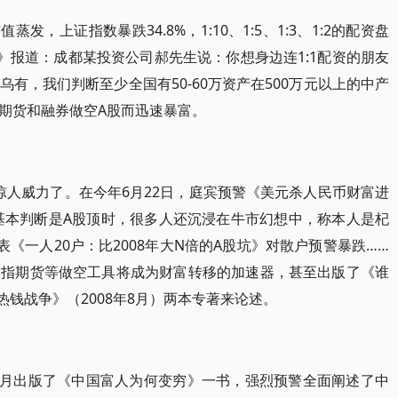
发，上证指数暴跌34.8%，1:10、1:5、1:3、1:2的配资盘
》报道：成都某投资公司郝先生说：你想身边连1:1配资的朋友
有，我们判断至少全国有50-60万资产在500万元以上的中产
期货和融券做空A股而迅速暴富。
的惊人威力了。在今年6月22日，庭宾预警《美元杀人民币财富进
8基本判断是A股顶时，很多人还沉浸在牛市幻想中，称本人是杞
表《一人20户：比2008年大N倍的A股坑》对散户预警暴跌……
股指期货等做空工具将成为财富转移的加速器，甚至出版了《谁
热钱战争》（2008年8月）两本专著来论述。
年4月出版了《中国富人为何变穷》一书，强烈预警全面阐述了中