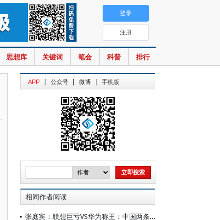
登录
注册
思想库
关键词
笔会
科普
排行
|
|
|
APP
公众号
微博
手机版
相同作者阅读
张庭宾：联想巨亏VS华为称王：中国两条对外开放道路胜负已分