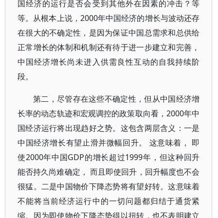
国经济的运行是否会受到其他外在因素的冲击？等
等。从根本上说，2000年中国经济的增长与波动还存
在很大的不确定性，是因为保证中国总需求和总供给
正常增长的体制和机制还有待于进一步建立和完善，
中国经济增长尚未进入供需良性互动的自我持续阶
段。
第二，尽管存在这些不确定性，但从中国经济增
长率的动态轨迹和宏观调控的政策取向看，2000年中
国经济运行将出现趋好之势。这包含两层含义：一是
中国经济增长有望止滑并微幅回升。 这意味着， 即
使2000年中国GDP的增长超过1999年，但这种回升
能否持久尚难确定， 而且即使回升，回升幅度也不会
很猛。二是中国物价下降态势将有望好转。这意味着
不能将当前经济运行中的一切问题都归结于通货紧
缩。因为即使物价下降态势得以扭转，也不表明建立