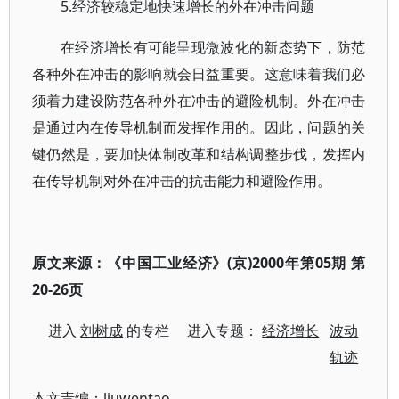
5.经济较稳定地快速增长的外在冲击问题
在经济增长有可能呈现微波化的新态势下，防范
各种外在冲击的影响就会日益重要。这意味着我们必
须着力建设防范各种外在冲击的避险机制。外在冲击
是通过内在传导机制而发挥作用的。因此，问题的关
键仍然是，要加快体制改革和结构调整步伐，发挥内
在传导机制对外在冲击的抗击能力和避险作用。
原文来源：
《中国工业经济》(京)2000年第05期 第
20-26页
进入
刘树成
的专栏 进入专题：
经济增长
波动
轨迹
本文责编：
liuwentao