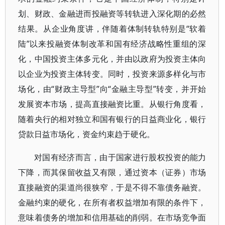
划、财政、金融进而投融资等转轨进入深化期的必然
结果。从企业角度讲，伴随着体制转轨特别是“软着
陆”以来投融资体制改革和国有经济战略性重组的深
化，中国投资主体多元化，并由以政府为投资主体向
以企业为投资主体转变。同时，投资来源多样化与市
场化，由“财政主导型”向“金融主导型”转变，并开始
发展资本市场，提高直接融资比重。从银行角度看，
随着央行的相对独立和国有银行的日益商业化，银行
贷款日益市场化，资金约束趋于硬化。
对国有经济而言，由于国家进行股权投资的能力
下降，而其保留收益又有限，通过资本（证券）市场
直接融资的渠道尚很狭窄，于是不得不靠债务融资。
金融约束的硬化，在所有者权益增加有限的条件下，
意味着债务的增加和信用基础的削弱。在市场竞争面