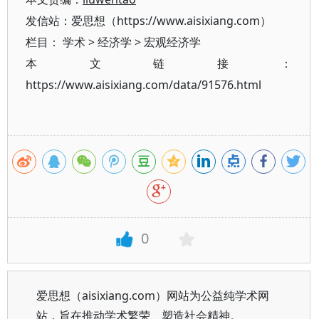
发信站：爱思想（https://www.aisixiang.com）
栏目：
学术
>
经济学
>
宏观经济学
本文链接：
https://www.aisixiang.com/data/91576.html
0
爱思想（aisixiang.com）网站为公益纯学术网
站，旨在推动学术繁荣、塑造社会精神。