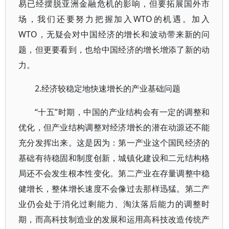
易已经摆脱亚洲金融危机的影响，但要拓展国外市
场，我们还要努力把握加入WTO的机遇。加入
WTO，无疑会对中国经济的增长和波动带来新的问
题，但更要看到，也给中国经济的增长增添了新的动
力。
2.经济较稳定地快速增长的产业基础问题
“十五”时期，中国的产业结构会有一定的调整和
优化，但产业结构调整对经济增长的潜在动源还不能
充分发挥出来。这是因为：第一产业这个国民经济的
基础有待稳固和制度创新，城镇化建设和二元结构格
局还不会发生根本性变化。第二产业在存量调整中稳
健增长，整体增长速度不会像过去那样迅猛。第二产
业仍会处于消化过剩能力、淘汰落后能力的调整时
期，而高科技制造业的发展和运用高科技改造传统产