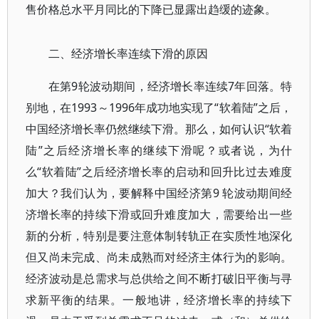
售价格总水平月同比的下降已显露出趋缓的迹象。
二、经济增长率连续下滑的原因
在第9轮波动期间，经济增长率连续7年回落。特
别地，在1993～1996年成功地实现了“软着陆”之后，
中国经济增长率仍然继续下滑。那么，如何认识“软着
陆”之后经济增长率的继续下滑呢？或者说，为什
么“软着陆”之后经济增长率的启动和回升比过去难度
加大？我们认为，要解释中国经济第9 轮波动期间经
济增长率的持续下滑或回升难度加大，需要给出一些
新的分析，特别是要注意体制转轨正在实质性地深化
但又尚未完成、尚未成熟而对经济主体行为的影响。
经济波动是总需求与总供给之间不断打破旧平衡与寻
求新平衡的结果。一般地讲，经济增长率的持续下