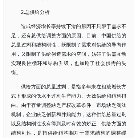
2.总供给分析
造成经济增长率持续下滑的原因不只限于需求不
足，还有总供给调整方面的原因。目前，中国供给的
总量过剩和结构刚性，既限制了需求对供给的导向作
用，又限制了供给创造需求的空间，妨碍了供需互动
实现良性循环和结构升级，也加剧了社会供需的失
衡。
供给方面的总量过剩，是指多年来在粗放增长方
式下形成的低水平过剩生产能力、无效供给和结构扭
曲。由于存量调整缺乏产权改革条件，市场缺乏淘汰
机制，企业缺乏创新和并购能力，这种供给总量过剩
以及结构刚性没有得到及时有效的矫正。供给方面的
结构刚性，是指供给结构相对于需求结构的调整缓