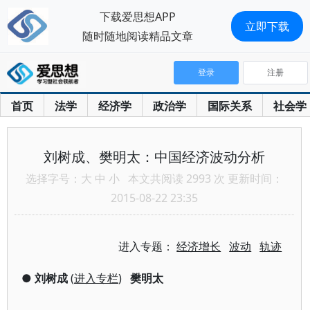
下载爱思想APP
立即下载
随时随地阅读精品文章
登录
注册
首页
法学
经济学
政治学
国际关系
社会学
刘树成、樊明太：中国经济波动分析
选择字号：
大
中
小
本文共阅读 2993 次 更新时间：
2015-08-22 23:35
进入专题：
经济增长
波动
轨迹
●
刘树成
(
进入专栏
)
樊明太