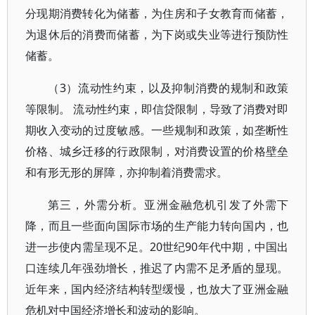
分现期消费转化为储蓄，为住房和子女教育而储蓄，
为退休后的消费而储蓄，为下岗或失业等进行预防性
储蓄。
（3）流动性约束，以及抑制消费的规制和政策
等限制。 流动性约束，即信贷限制，导致了消费对即
期收入变动的过度敏感。一些规制和政策，如垄断性
价格、城乡迁移的行政限制，对消费设置的价格壁垒
和有形无形的屏障，亦抑制着消费需求。
第三，外需分析。亚洲金融危机引发了外需下
降，而且一些面向国际市场的生产能力转向国内，也
进一步使内需呈现不足。20世纪90年代中期，中国出
口连续几年强劲增长，推迟了内需不足矛盾的显现。
近年来，国内经济结构转型缓慢，也放大了亚洲金融
危机对中国经济增长和波动的影响。