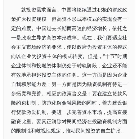
就投资需求而言，中国将继续通过积极的财政政
策扩大投资规模，但高资本形成率模式的实现会有一
定的难度。中国过去长期而高速的经济增长，依托之
一是政府主导的高资本形成率。现在，我们要适应社
会主义市场经济的要求，使以政府为投资主体的模式
向以企业为投资主体的模式转变。但是，“十五”时期
企业体制和投融资体制仍处于转轨阶段，企业还不能
有效地承担起投资主体的任务。这一方面是因为企业
自我积累能力差；另一方面是因为融资机制有待进一
步拓宽和完善。相应的政策含义是：要在建立贷款风
险约束机制，防范化解金融风险的同时，着力建设银
行贷款激励机制。要进一步完善资本市场，提高直接
融资比重。要真正消除对民间经济在投融资机制方面
的限制性和歧视性规定，推动民间投资的自主扩张。