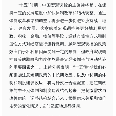
“十五”时期，中国宏观调控的主旋律将是，在保
持一定的发展速度中加快体制改革和结构调整。通过
体制改革和结构调整，将会进一步促进经济持续、稳
定、健康发展。这意味着宏观调控将更好地利用财
政、税收、金融、物价等手段，通过市场性方式和制
度性方式对经济运行进行微调。虽然宏观调控的政策
效应由于种种原因而受到一定的限制，但政府宏观调
控政策的取向和力度仍然是决定经济增长与波动轨迹
的重要因素之一。上述分析表明：“十五”时期我们必
须更加注意短期政策的中长期效应，以及中长期的体
制和制度建设效应，将两种效应合理配置，把短期政
策与中长期体制和制度建设结合起来，把刺激需求与
改善供给、调整结构结合起来，根据供求关系和物价
走势的变化情况，适时适度地进行微调。