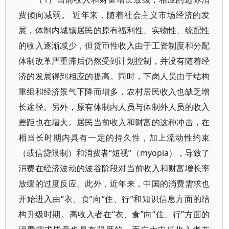
费倾向减弱。 近年来，随着社会主义市场经济的发
展，体制内城镇居民的原有福利性、实物性、统配性
的收入逐渐减少，但货币性收入由于工资制度和分配
体制改革严重滞后仍然受到计划控制，并没有随着经
济的发展得到相应的提高。同时，下岗人员由于结构
重组和经济景气下降而增多，农村居民收入也缺乏增
长途径。另外，原有体制内人员与体制外人员的收入
差距也在增大。居民当前收入和财富的这种冲击，在
相当长时期内具有一定的持久性，加上流动性约束
（或信贷限制）和消费者“短视”（myopia），导致了
消费在经济波动的波谷阶段对当前收入和财富增长率
放缓的过度反应。此外，近年来，中国的消费需求也
开始进入由“衣、食”向“住、行”和知识信息方面的结
构升级时期。高收入者在“衣、食”向“住、行”方面的