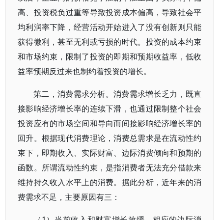
高、投资税负过重等导致投资成本偏高，导致社会平
均利润率下降，经营活动开始进入了没有创新则只能
获得微利，甚至无利或亏损的时代。投资的成本约束
和市场约束，限制了投资的即期和预期收益率，低收
益率预期反过来也制约着投资的增长。
第二，消费需求分析。消费需求增长乏力，既直
接影响经济增长率的连续下滑，也通过限制整个社会
投资应有的市场空间和导向而间接影响经济增长率的
回升。根据现代消费理论，消费总需求是在流动性约
束下，即期收入、实际财富、边际消费倾向和预期的
函数。所谓流动性约束，是指消费者无法充分借款来
维持持久收入水平上的消费。据此分析，近年来的消
费需求不足，主要原因有三：
（1）当前收入和财富增长放缓，相应的边际消