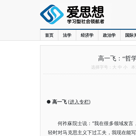
首页
法学
经济学
政治学
国际
高一飞：“哲
选择字号：
大
中
小
本文
●
高一飞
(
进入专栏
)
何祚庥院士说：“我在很多领域发言，
轻时对马克思主义下过工夫，我现在能写