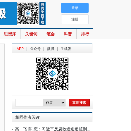
登录
注册
思想库
关键词
笔会
科普
排行
|
|
|
APP
公众号
微博
手机版
相同作者阅读
高一飞 陈 恋：习近平反腐败追逃追赃刑事司法理念及其践行