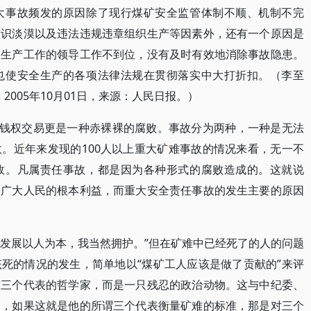
大事故频发的原因除了现行煤矿安全监管体制不顺、机制不完
意识淡漠以及违法违规违章组织生产等因素外，还有一个原因是
全生产工作的领导工作不到位，没有及时有效地消除事故隐患。
也使安全生产的各项法律法规在贯彻落实中大打折扣。（李至
2005年10月01日，来源：人民日报。）
；钱权交易更是一种赤裸裸的腐败。事故分为两种，一种是无法
。近年来发现的100人以上重大矿难事故的情况来看，无一不
故。凡属责任事故，都是因为各种形式的腐败造成的。这就说
表广大人民的根本利益，而重大安全责任事故的发生主要的原因
学发展以人为本，我当然拥护。”但在矿难中已经死了的人的问题
死的情况的发生，简单地以“煤矿工人应该是做了贡献的”来评
究三个代表的哲学家，而是一只残忍的政治动物。这与中纪委、
照，如果这就是他的所谓三个代表衡量矿难的标准，那是对三个