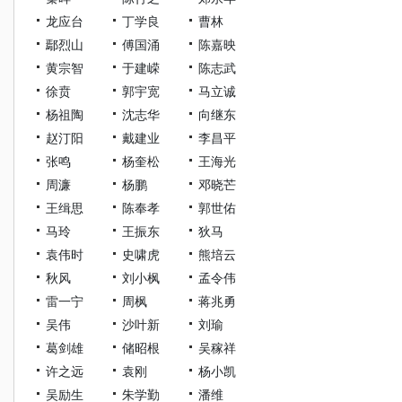
龙应台
丁学良
曹林
鄢烈山
傅国涌
陈嘉映
黄宗智
于建嵘
陈志武
徐贲
郭宇宽
马立诚
杨祖陶
沈志华
向继东
赵汀阳
戴建业
李昌平
张鸣
杨奎松
王海光
周濂
杨鹏
邓晓芒
王缉思
陈奉孝
郭世佑
马玲
王振东
狄马
袁伟时
史啸虎
熊培云
秋风
刘小枫
孟令伟
雷一宁
周枫
蒋兆勇
吴伟
沙叶新
刘瑜
葛剑雄
储昭根
吴稼祥
许之远
袁刚
杨小凯
吴励生
朱学勤
潘维