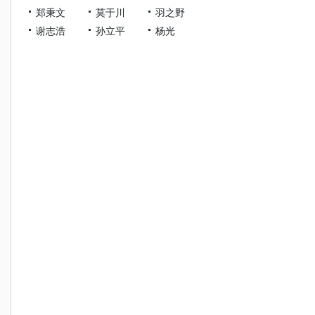
郑秉文
莫于川
羽之野
谢志浩
孙立平
杨光