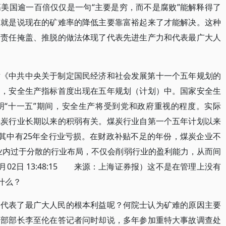
美国逾一百倍仅仅是一句“主要是穷，而不是腐败”能解释得了
那就是说现在的矿难率的降低主要靠富裕起来了才能解决。这种
府责任掩盖、推脱的做法体现了代表先进生产力和代表最广大人
对《中共中央关于制定国民经济和社会发展第十一个五年规划的
中，安全生产指标首度出现在五年规划（计划）中。国家安全生
明“十一五”期间，安全生产将受到党和政府重视的程度。实际
煤炭行业长期以来的积弱有关。煤炭行业自第一个五年计划以来
 其中有25年全行业亏损。在财政补贴不足的年份，煤炭企业不
业内过于分散的行业布局，不仅会削弱行业的盈利能力，从而间
月02日 13:48:15 来源：上海证券报）这不是在管理上没有
什么？
是代表了最广大人民的根本利益呢？何院士认为矿难的原因主要
察部部长李至伦在答记者问时却说，多年参加重特大事故调查处