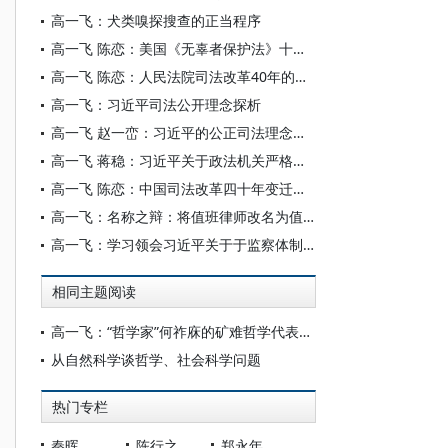
高一飞：犬类嗅探搜查的正当程序
高一飞 陈恋：美国《无辜者保护法》十五年：回顾与反思
高一飞 陈恋：人民法院司法改革40年的回顾与思考
高一飞：习近平司法公开理念探析
高一飞 赵一峦：习近平的公正司法理念解读
高一飞 蒋稳：习近平关于政法机关严格执法的重要论述解读
高一飞 陈恋：中国司法改革四十年变迁及其时代特征
高一飞：名称之辩：将值班律师改名为值班辩护人的立法建议
高一飞：学习领会习近平关于于监察体制改革重要论述
相同主题阅读
高一飞：“哲学家”何祚庥的矿难哲学代表谁？
从自然科学谈哲学、社会科学问题
热门专栏
秦晖
陈行之
郑永年