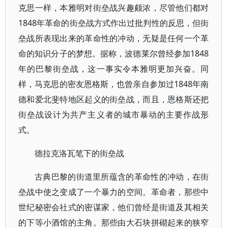
克思一样，本雅明对街垒战兴趣颇浓，尽管他们都对
1848年革命的街垒战方式作出过批判性的反思，但街
垒战所表现出来的革命性的冲动，无疑是任何一个革
命的知识分子的梦想。据称，波德莱尔曾经参加1848
年的巴黎街垒战，这一事实令本雅明更加兴奋。同
样，马克思的密友恩格斯，也曾亲自参加过1848年南
德和爱北斐特地区起义的街垒战，而且，恩格斯还把
街垒战设计为共产主义者的城市暴动的主要作战形
式。
德拉克洛瓦笔下的街垒战
古典巴黎的街道里所蕴含的革命性的冲动，在街
垒战中使之变成了一个暴力的空间。革命者，那些中
世纪秘密会社式的密谋家，他们曾经是街道及其相关
的下等小酒馆的主角。那些由大石块拼砌起来的狭窄