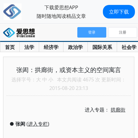
下载爱思想APP
立即下载
随时随地阅读精品文章
登录
注册
首页
法学
经济学
政治学
国际关系
社会学
张闳：拱廊街，或资本主义的空间寓言
选择字号：
大
中
小
本文共阅读 4675 次 更新时间：
2015-08-20 23:13
进入专题：
拱廊街
●
张闳
(
进入专栏
)