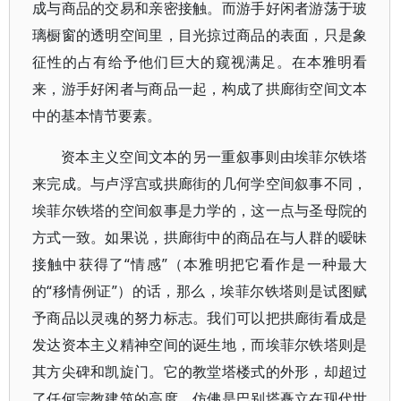
成与商品的交易和亲密接触。而游手好闲者游荡于玻
璃橱窗的透明空间里，目光掠过商品的表面，只是象
征性的占有给予他们巨大的窥视满足。在本雅明看
来，游手好闲者与商品一起，构成了拱廊街空间文本
中的基本情节要素。
资本主义空间文本的另一重叙事则由埃菲尔铁塔
来完成。与卢浮宫或拱廊街的几何学空间叙事不同，
埃菲尔铁塔的空间叙事是力学的，这一点与圣母院的
方式一致。如果说，拱廊街中的商品在与人群的暧昧
接触中获得了“情感”（本雅明把它看作是一种最大
的“移情例证”）的话，那么，埃菲尔铁塔则是试图赋
予商品以灵魂的努力标志。我们可以把拱廊街看成是
发达资本主义精神空间的诞生地，而埃菲尔铁塔则是
其方尖碑和凯旋门。它的教堂塔楼式的外形，却超过
了任何宗教建筑的高度，仿佛是巴别塔矗立在现代世