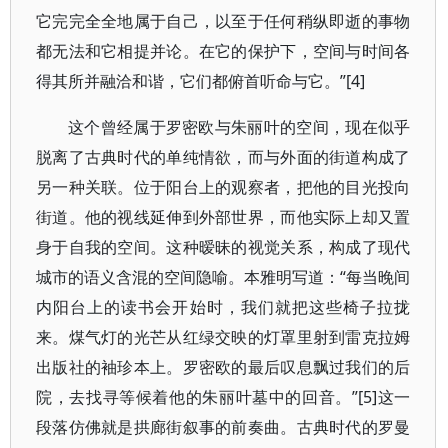
它完完全全地属于自己，以至于任何稍纵即逝的事物
都无法和它相提并论。在它的保护下，空间与时间各
得其所并融洽和谐，它们都俯首听命与它。”[4]
这个曾经属于罗密欧与朱丽叶的空间，现在似乎
脱离了古典时代的单纯情欲，而与外面的街道构成了
另一种关联。位于阳台上的观察者，把他的目光投向
街道。他的视线延伸到外部世界，而他实际上却又置
身于自我的空间。这种暧昧的视觉关系，构成了现代
城市的语义含混的空间隐喻。本雅明写道：“每当晚间
内阳台上的读书会开始时，我们就把这些椅子拉拢
来。煤气灯的光芒从红绿交映的灯罩里射到雷克拉姆
出版社的袖珍本上。罗密欧的最后叹息飘过我们的后
院，去找寻等候着他的朱丽叶墓中的回音。”[5]这一
段落仿佛就是拱廊街叙事的前奏曲。古典时代的罗曼