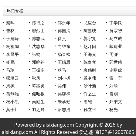
热门专栏
秦晖
陈行之
郑永年
龙应台
丁学良
曹林
鄢烈山
傅国涌
陈嘉映
黄宗智
于建嵘
陈志武
徐贲
郭宇宽
马立诚
杨祖陶
沈志华
向继东
赵汀阳
戴建业
李昌平
张鸣
杨奎松
王海光
周濂
杨鹏
邓晓芒
王缉思
陈奉孝
郭世佑
马玲
王振东
狄马
袁伟时
史啸虎
熊培云
秋风
刘小枫
孟令伟
雷一宁
周枫
蒋兆勇
吴伟
沙叶新
刘瑜
葛剑雄
储昭根
吴稼祥
许之远
袁刚
杨小凯
吴励生
朱学勤
潘维
郑秉文
莫于川
羽之野
谢志浩
孙立平
杨光
Powered by aisixiang.com Copyright © 2026 by
aisixiang.com All Rights Reserved 爱思想 京ICP备12007865