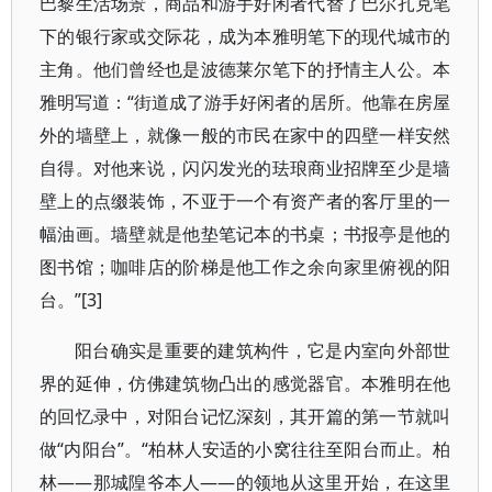
巴黎生活场景，商品和游手好闲者代替了巴尔扎克笔
下的银行家或交际花，成为本雅明笔下的现代城市的
主角。他们曾经也是波德莱尔笔下的抒情主人公。本
雅明写道：“街道成了游手好闲者的居所。他靠在房屋
外的墙壁上，就像一般的市民在家中的四壁一样安然
自得。对他来说，闪闪发光的珐琅商业招牌至少是墙
壁上的点缀装饰，不亚于一个有资产者的客厅里的一
幅油画。墙壁就是他垫笔记本的书桌；书报亭是他的
图书馆；咖啡店的阶梯是他工作之余向家里俯视的阳
台。”[3]
阳台确实是重要的建筑构件，它是内室向外部世
界的延伸，仿佛建筑物凸出的感觉器官。本雅明在他
的回忆录中，对阳台记忆深刻，其开篇的第一节就叫
做“内阳台”。“柏林人安适的小窝往往至阳台而止。柏
林——那城隍爷本人——的领地从这里开始，在这里