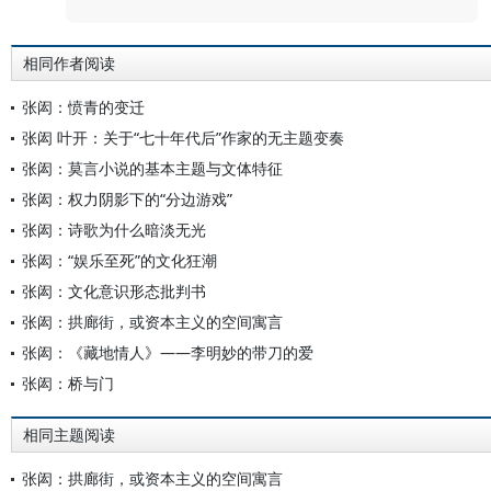
相同作者阅读
张闳：愤青的变迁
张闳 叶开：关于“七十年代后”作家的无主题变奏
张闳：莫言小说的基本主题与文体特征
张闳：权力阴影下的“分边游戏”
张闳：诗歌为什么暗淡无光
张闳：“娱乐至死”的文化狂潮
张闳：文化意识形态批判书
张闳：拱廊街，或资本主义的空间寓言
张闳：《藏地情人》——李明妙的带刀的爱
张闳：桥与门
相同主题阅读
张闳：拱廊街，或资本主义的空间寓言