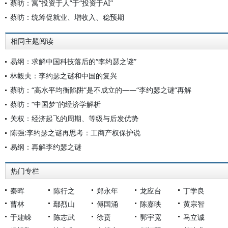
蔡昉：寓“投资于人”于“投资于AI”
蔡昉：统筹促就业、增收入、稳预期
相同主题阅读
易纲：求解中国科技落后的“李约瑟之谜”
林毅夫：李约瑟之谜和中国的复兴
蔡昉：“高水平均衡陷阱”是不成立的——“李约瑟之谜”再解
蔡昉：“中国梦”的经济学解析
关权：经济起飞的周期、等级与后发优势
陈强:李约瑟之谜再思考：工商产权保护说
易纲：再解李约瑟之谜
热门专栏
秦晖
陈行之
郑永年
龙应台
丁学良
曹林
鄢烈山
傅国涌
陈嘉映
黄宗智
于建嵘
陈志武
徐贲
郭宇宽
马立诚