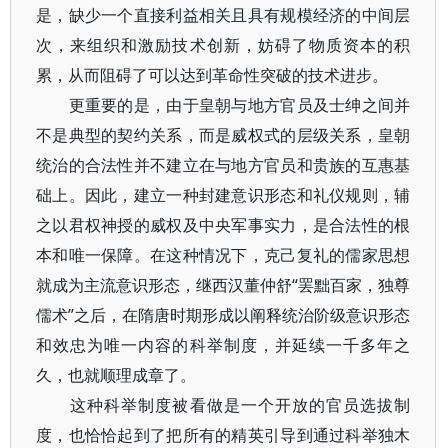
是，缺少一个直接利益相关且具有规模经济的中间层
次，来组织和激励技术创新，妨碍了物质资本的积
累，从而阻碍了可以达到革命性突破的技术进步。
更重要的是，由于皇朝与地方官员及士绅之间并
不是典型的契约关系，而是威权式的层级关系，皇朝
统治的合法性并不建立在与地方官员和贵族的互惠基
础上。因此，建立一种封建意识形态和礼仪规则，辅
之以君权神授的威权及中央军事实力，是合法性的根
本和唯一保障。在这种情况下，克己复礼的儒家思想
就成为主流意识形态，继西汉董仲舒“罢黜百家，独尊
儒术”之后，在隋唐时期形成以阐释统治阶级意识形态
和效忠为唯一内容的科举制度，并延续一千多年之
久，也就顺理成章了。
这种科举制度被看做是一个开放的官员选拔制
度，也恰恰起到了把所有的精英引导到通过科举独木