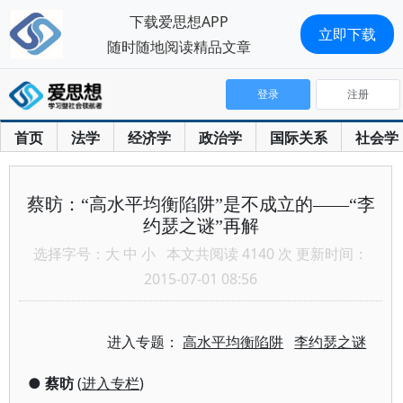
下载爱思想APP
立即下载
随时随地阅读精品文章
登录
注册
首页
法学
经济学
政治学
国际关系
社会学
蔡昉：“高水平均衡陷阱”是不成立的——“李
约瑟之谜”再解
选择字号：
大
中
小
本文共阅读 4140 次 更新时间：
2015-07-01 08:56
进入专题：
高水平均衡陷阱
李约瑟之谜
●
蔡昉
(
进入专栏
)