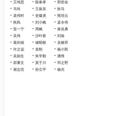
王缉思
陈奉孝
郭世佑
马玲
王振东
狄马
袁伟时
史啸虎
熊培云
秋风
刘小枫
孟令伟
雷一宁
周枫
蒋兆勇
吴伟
沙叶新
刘瑜
葛剑雄
储昭根
吴稼祥
许之远
袁刚
杨小凯
吴励生
朱学勤
潘维
郑秉文
莫于川
羽之野
谢志浩
孙立平
杨光