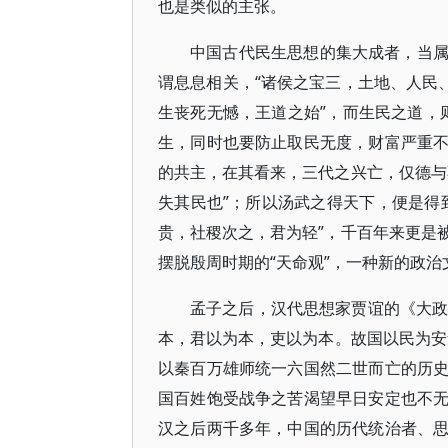
也是类似的主张。
中国古代民生思想的集大成者，当
谓息息相关，“诸侯之宝三，土地、人民
生丧死无憾，王道之始”，而生民之道，则
生，同时也要防止取民无度，财富严重
的共主，在其看来，三代之兴亡，仅德与
失其民也”；所以汤武之得天下，便是得
贵，社稷次之，君为轻”，千百年来更是
摆脱殷周时期的“天命观”，一种新的政治
孟子之后，汉代思想家贾谊的《大政
本，君以为本，吏以为本。故国以民为安
以秦百万雄师统一六国然二世而亡的历
国百姓饱受战争之苦渴望早日安定也不
汉之后两千多年，中国的历代统治者、