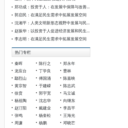
郑功成：投资于人：在发展中保障与改善民生——“十五五”时期社会保障与基本公共服务均等化发展的着力点
郭启民：在满足民生需求中拓展发展空间
沈湘平：人类文明新形态视野中发展与民生的历史辩证法
赵振华：以投资于人促进经济发展和民生改善的政策选择
李志明：在满足民生需求中拓展发展空间
热门专栏
秦晖
陈行之
郑永年
龙应台
丁学良
曹林
鄢烈山
傅国涌
陈嘉映
黄宗智
于建嵘
陈志武
徐贲
郭宇宽
马立诚
杨祖陶
沈志华
向继东
赵汀阳
戴建业
李昌平
张鸣
杨奎松
王海光
周濂
杨鹏
邓晓芒