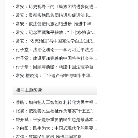
常安：历史视野下的《民族团结进步促进法》
常安：贯彻实施民族团结进步促进法 以法治推进中华民族共同体建设
常安：依法促进民族团结进步 推进中华民族共同体建设
常安：纪念西藏和平解放：“十七条协议”的宪法学解读
常安：“依宪治国”与中国宪法学自主知识体系构建
付子堂：法治之魂论——学习习近平法治思想关于法治根本保证论述
付子堂：建设更加完善的中国特色社会主义法治体系
付子堂：回顾与前瞻：构建中国法理学自主知识体系
常安 檀晓涓：工业遗产保护与铸牢中华民族共同体意识
相同主题阅读
蔡昉：如何把人工智能红利转化为民生福祉？
张翼：把改善民生福祉作为落实“十五五”规划的出发点和落脚点
钟开斌：平安是极重要的民生也是最基本的发展环境
辛向阳：民生为大：中国式现代化的重要世界贡献
左停：筑牢民生底线 推进共同富裕