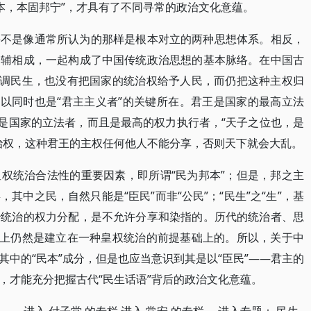
本，本固邦宁”，才具有了不同寻常的政治文化意蕴。
并不是像通常所认为的那样是根本对立的两种思想体系。相反，
相辅相成，一起构成了中国传统政治思想的基本脉络。在中国古
强调民生，也没有把国家的统治权给予人民，而仍把这种主权归
所以同时也是“君主主义者”的关键所在。君王是国家的最高立法
仅是国家的立法者，而且是最高的权力执行者，“天子之位也，是
治权，这种君王的主权任何他人不能分享，否则天下就会大乱。
权统治合法性的重要因素，即所谓“民为邦本”；但是，邦之主
其中之民，自然只能是“臣民”而非“公民”；“民生”之“生”，基
治统治的权力分配，是不允许分享和染指的。历代的统治者、思
际上仍然是建立在一种皇权统治的前提基础上的。所以，关于中
中的“民本”成分，但是也应当意识到其是以“臣民”——君主的
，才能充分把握古代“民生话语”背后的政治文化意蕴。