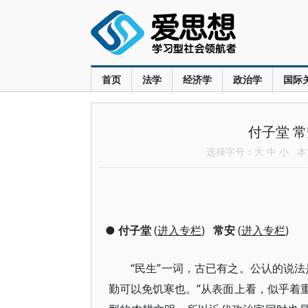
首页
法学
经济学
政治学
国际
付子堂 
选择字号：
大
中
小
本文
●
付子堂
(
进入专栏
)
常安
(
进入专栏
)
“民生”一词，古已有之。公认的说
勤可以免饥寒也。”从表面上看，似乎着