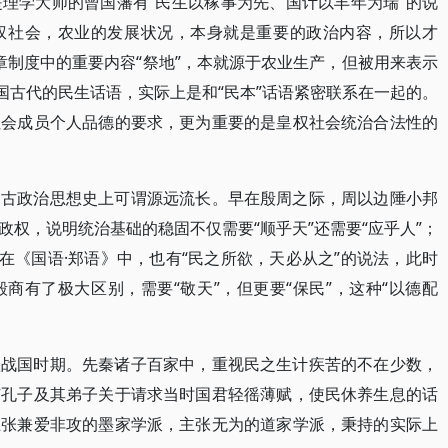
理学大师的曾国藩有“民生以稼事为先、国计以丰年为瑞”的说
权社会，农业的发展状况，本身就是重要的政治内容，所以才
典章制度中的重要内容“祭地”，本就源于农业生产，但被用来表示
国古代的民生话语，实际上是和“民本”话语紧密联系在一起的。
社会成员个人品德的要求，更为重要的是皇权社会统治合法性的
国古政治思想史上可谓源远流长。早在殷周之际，周以边陲小邦
权，说明统治基础的稳固不仅需要“顺乎天”还需要“应乎人”；
在《国语·郑语》中，也有“民之所欲，天必从之”的说法，此时
商有了极大区别，需要“敬天”，但更要“保民”，这种“以德配
秋战国时期。先秦诸子百家中，重视民之生计疾苦的不在少数，
有孔子及其弟子关于请求当时国君轻徭薄赋，使民休养生息的话
主张兼爱非攻的墨家学派，主张无为的道家学派，秉持的实际上