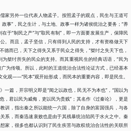
属儒家另外一位代表人物孟子。按照孟子的观点，民生与王道可
、政事”，民之生计，与土地、政事一样为诸侯统治之要务；“养
在于“制民之产”与“取民有制”，即一方面要发展生产，保障民
不公。而且，孟子坚信，只有得到人民的支持，才有资格做天下
不德而已，天下之得失又系于民众之得失，“桀纣之失天下也，
到为桀纣所失的民众的支持。而其重视民生的经典话语，“民为
被广为传颂。所以，此时的王道统治合法性论证方式，已经基本
文化观——“民本”观开始形成，而民本的重要内容，即是民生。
》一篇，开宗明义即是“闻之以政也，民无不为本也”，“国以为
危，君以民为威侮，吏以民为贵贱”；其名作《过秦论》，更是
史教训，指出秦之所以能统一六国，除了自身的富国强兵，与各
无关系，而秦迅速衰败也是由于其残暴统治陷民于水火之中。秦
思想家，很多也都认识到了民生疾苦与政权统治合法性的关联所