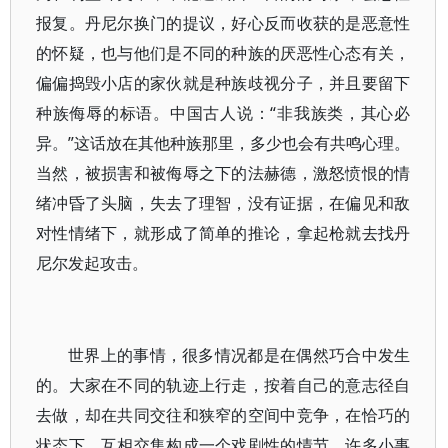
报复。丹尼尔换门的提议，好心反而收获的是恶意性
的怀疑，也与他们是不同的种族的厌恶性心态有关，
偏偏捣毁小店的家伙就是种族歧视分子，并且要留下
种族侮辱的标语。中国古人说：“非我族类，其心必
异。”这话放在其他种族那里，多少也会有共鸣心理。
当然，被损害和被侮辱之下的法赫德，激怒愤恨的情
绪冲昏了头脑，失去了理智，没有证据，在偏见和敌
对性情绪下，就形成了简单的推论，拿起枪就去找丹
尼尔发起攻击。
世界上的事情，很多情况都是在偶然巧合中发生
的。大家在不同的轨迹上行走，按着自己的意志径自
去做，却在共同交往和狭窄的空间中竞争，在恰巧的
状态下，互相交集构成一个戏剧性的情节，许多小事