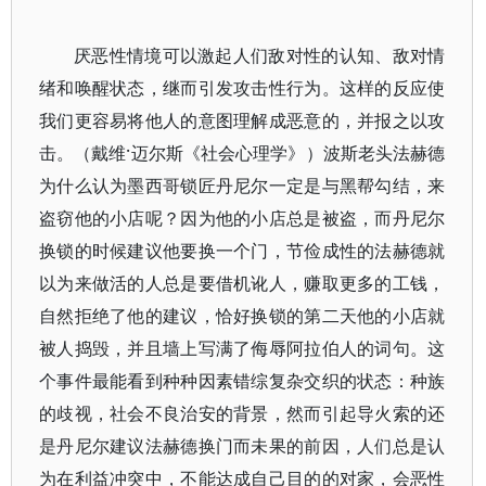
厌恶性情境可以激起人们敌对性的认知、敌对情
绪和唤醒状态，继而引发攻击性行为。这样的反应使
我们更容易将他人的意图理解成恶意的，并报之以攻
击。（戴维·迈尔斯《社会心理学》）波斯老头法赫德
为什么认为墨西哥锁匠丹尼尔一定是与黑帮勾结，来
盗窃他的小店呢？因为他的小店总是被盗，而丹尼尔
换锁的时候建议他要换一个门，节俭成性的法赫德就
以为来做活的人总是要借机讹人，赚取更多的工钱，
自然拒绝了他的建议，恰好换锁的第二天他的小店就
被人捣毁，并且墙上写满了侮辱阿拉伯人的词句。这
个事件最能看到种种因素错综复杂交织的状态：种族
的歧视，社会不良治安的背景，然而引起导火索的还
是丹尼尔建议法赫德换门而未果的前因，人们总是认
为在利益冲突中，不能达成自己目的的对家，会恶性