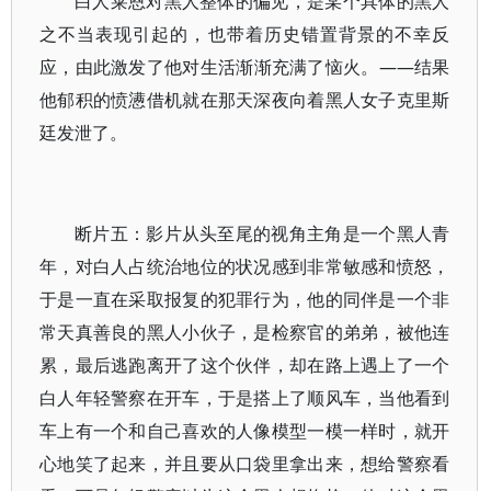
白人莱恩对黑人整体的偏见，是某个具体的黑人
之不当表现引起的，也带着历史错置背景的不幸反
应，由此激发了他对生活渐渐充满了恼火。——结果
他郁积的愤懑借机就在那天深夜向着黑人女子克里斯
廷发泄了。
断片五：影片从头至尾的视角主角是一个黑人青
年，对白人占统治地位的状况感到非常敏感和愤怒，
于是一直在采取报复的犯罪行为，他的同伴是一个非
常天真善良的黑人小伙子，是检察官的弟弟，被他连
累，最后逃跑离开了这个伙伴，却在路上遇上了一个
白人年轻警察在开车，于是搭上了顺风车，当他看到
车上有一个和自己喜欢的人像模型一模一样时，就开
心地笑了起来，并且要从口袋里拿出来，想给警察看