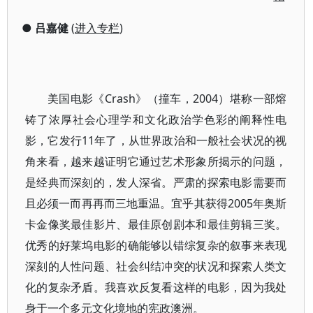
●
吕嘉健
(
进入专栏
)
美国电影《Crash》（撞车，2004）堪称一部熔
铸了浓厚社会心理学和文化政治学色彩的阐释性电
影，它发行11年了，从世界政治和一般社会状况的视
角来看，越来越证明它通过艺术形象所揭示的问题，
是经典而深刻的，发人深省。严肃的探索电影需要而
且必须一而再再而三地重温。宜乎其获得2005年奥斯
卡金像奖最佳影片、最佳原创剧本和最佳剪辑三奖。
优秀的好莱坞电影的确能够以错综复杂的叙事来表现
深刻的人性问题、社会纠结冲突的状况和探索人类文
化的复杂矛盾。我喜欢反复看这样的电影，因为我处
身于一个多元文化境地的宪政澳洲。