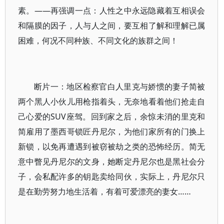
素。——再强调一点：人性之中永远隐藏着互相误会
和隔膜的因子，人与人之间，要互相了解和理解已属
困难，何况不同种族、不同文化的族群之间！
断片一：地区检察官白人里克与娇惯的妻子简被
两个黑人小伙儿用枪指着头，无奈地看着他们抢走自
己心爱的SUV座驾。回到家之后，余惊未消的里克和
简雇用了墨西哥锁匠丹尼尔，为他们家所有的门换上
新锁，以免再遭遇到被窃被劫之类的恐怖经历。简无
意中瞥见丹尼尔的文身，她断定丹尼尔也是黑社会分
子，会私配许多的钥匙卖给同伙，实际上，丹尼尔只
是在勤劳努力地生活着，有着可爱漂亮的妻女……