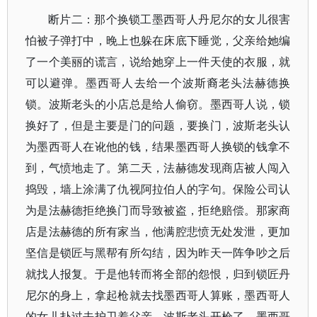
断片二：那个换锁工墨西哥人丹尼尔的女儿很害
怕被子弹打中，晚上也躲在床底下睡觉，父亲给她编
了一个美丽的谎言，说给她穿上一件天使的衣服，就
可以避弹。墨西哥人去给一个波斯裔老头法赫德换
锁。波斯老头的小店总是给人偷窃。墨西哥人说，锁
换好了，但是主要是门的问题，要换门，波斯老头认
为墨西哥人在讹他的钱，结果墨西哥人换锁的钱拿不
到，气愤地走了。第二天，法赫德发现商店被人闯入
捣毁，墙上涂满了仇视阿拉伯人的字句。
保险公司认
为是法赫德拒绝换门而导致被盗，拒绝赔偿。
那家商
店是法赫德的所有家当，他满腔悲愤无处发泄，更加
坚信是锁匠与黑帮有所勾结，因为昨天一阵争吵之后
就找人报复。于是他转而将全部的怨恨，归到锁匠丹
尼尔的身上，拿起枪就去找墨西哥人算账，墨西哥人
的女儿扑过去护卫着父亲，波斯老头开枪了，墨西哥