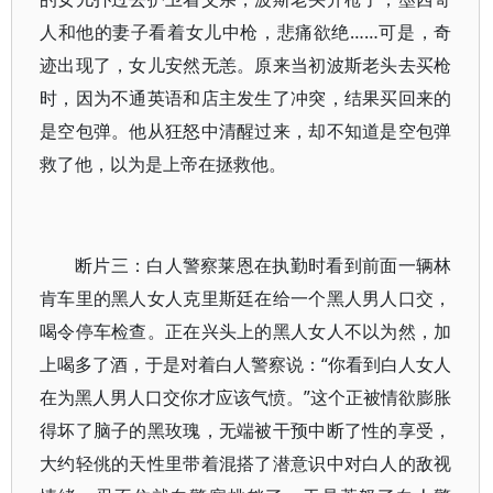
人和他的妻子看着女儿中枪，悲痛欲绝……可是，奇
迹出现了，女儿安然无恙。原来当初波斯老头去买枪
时，因为不通英语和店主发生了冲突，结果买回来的
是空包弹。他从狂怒中清醒过来，却不知道是空包弹
救了他，以为是上帝在拯救他。
断片三：白人警察莱恩在执勤时看到前面一辆林
肯车里的黑人女人克里斯廷在给一个黑人男人口交，
喝令停车检查。正在兴头上的黑人女人不以为然，加
上喝多了酒，于是对着白人警察说：“你看到白人女人
在为黑人男人口交你才应该气愤。”这个正被情欲膨胀
得坏了脑子的黑玫瑰，无端被干预中断了性的享受，
大约轻佻的天性里带着混搭了潜意识中对白人的敌视