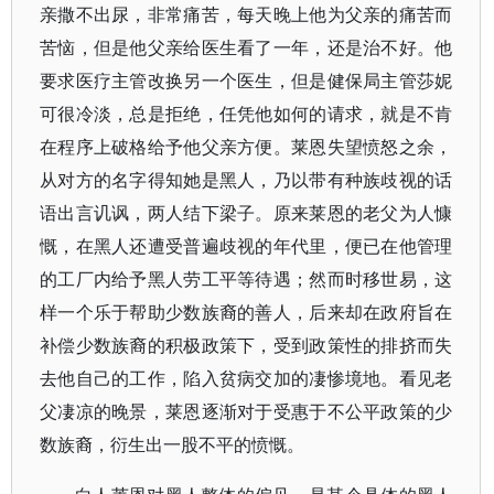
亲撒不出尿，非常痛苦，每天晚上他为父亲的痛苦而
苦恼，但是他父亲给医生看了一年，还是治不好。他
要求医疗主管改换另一个医生，但是健保局主管莎妮
可很冷淡，总是拒绝，任凭他如何的请求，就是不肯
在程序上破格给予他父亲方便。
莱恩失望愤怒之余，
从对方的名字得知她是黑人，乃以带有种族歧视的话
语出言讥讽，两人结下梁子。原来莱恩的老父为人慷
慨，在黑人还遭受普遍歧视的年代里，便已在他管理
的工厂内给予黑人劳工平等待遇；然而时移世易，这
样一个乐于帮助少数族裔的善人，后来却在政府旨在
补偿少数族裔的积极政策下，受到政策性的排挤而失
去他自己的工作，陷入贫病交加的凄惨境地。看见老
父凄凉的晚景，莱恩逐渐对于受惠于不公平政策的少
数族裔，衍生出一股不平的愤慨。