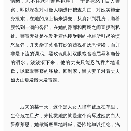
情绪，忍不住就向警察挑衅了。于是惹怒了白人警
察，即以深夜对可疑人物进行搜查为由，对她实施全
身搜索，在她的身上摸来摸去，从肩部到乳房，顺着
腰线到丰满的臀部，在她的臀部和两腿之间直摸到私
处。警察无疑是在发泄着他接受到的挑衅所引起的愤
怒反弹，并夹杂了莫名其妙的蔑视和厌恶情绪，而并
非是下流的调戏。黑玫瑰此刻双眼饱含着屈辱和痛苦
的泪水，簌簌滚下来，他的丈夫只能忍气吞声地道
歉，以获取警察的释放。回到家，黑人妻子对着丈夫
如火山爆发般大发雷霆。
后来的某一天，这个黑人女人撞车被压在车里，
生命危在旦夕，来抢救她的就是这个侮辱过她的白人
警察莱恩，她歇斯底里地叫喊，恐怖地加以拒绝，汽