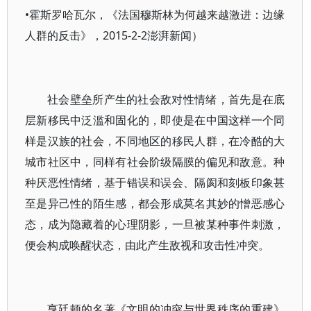
•霍斯罗哈瓦尔，《法国穆斯林为何越来越激进：边缘
人群的反击》，2015-2-2
澎湃新闻）
社会壁垒所产生的社会敌对性情绪，首先是在底
层新移民中泛滥和固化的，即使是在中国这样一个同
样是汉族的社会，不同地区的移民人群，在冷酷的大
城市社区中，同样有社会阶级隔膜的偏见和敌意。种
种厌恶性情绪，基于错误和误会、隔阂和刻板印象甚
至是异己性的陌生感，都会形成莫名其妙的憎恶感心
态，成为隐藏着的心理阴影，一旦被某种事件刺激，
便会构成唤醒状态，由此产生敌视和攻击性冲突。
亨廷顿的名著《文明的冲突与世界秩序的重建》