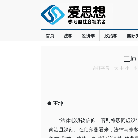
首页
法学
经济学
政治学
国际
王坤
选择字号：
大
中
小
本文
●
王坤
“法律必须被信仰，否则将形同虚设
简洁且深刻。在伯尔曼看来，法律与宗教