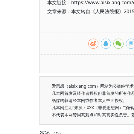
本文链接：https://www.aisixiang.com/d
文章来源：本文转自《人民法院报》201
爱思想（aisixiang.com）网站为公
凡本网首发及经作者授权但非首发的所有作
纸媒转载请经本网或作者本人书面授权。
凡本网注明“来源：XXX（非爱思想网）”
不代表本网赞同其观点和对其真实性负责。
评论（0）