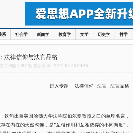
关系
社会学
新闻学
教育学
文学
历史学
哲学
：法律信仰与法官品格
共阅读 2497 次 更新时间：2015-05-23 00:36
进入专题：
法律信仰
法官
法官品格
”，这句出自美国哈佛大学法学院伯尔曼教授之口的至理名言，
存在内在的天然勾连，是“互相作用和互相依存的不同向度”，