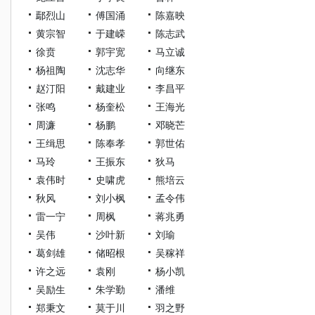
鄢烈山
傅国涌
陈嘉映
黄宗智
于建嵘
陈志武
徐贲
郭宇宽
马立诚
杨祖陶
沈志华
向继东
赵汀阳
戴建业
李昌平
张鸣
杨奎松
王海光
周濂
杨鹏
邓晓芒
王缉思
陈奉孝
郭世佑
马玲
王振东
狄马
袁伟时
史啸虎
熊培云
秋风
刘小枫
孟令伟
雷一宁
周枫
蒋兆勇
吴伟
沙叶新
刘瑜
葛剑雄
储昭根
吴稼祥
许之远
袁刚
杨小凯
吴励生
朱学勤
潘维
郑秉文
莫于川
羽之野