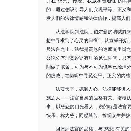
并在“仪式、传统、权威和普遍性”的
的，通过创设引导人们实现平等、正义
发人们的法律情感和法律信仰，提高人们
从法学院到法院，伯尔曼的呐喊愈来
想中寻求到了心灵的归宿”，从宣誓开始
尺法台之上，法律是高悬的达摩克里斯
公说公有理婆说婆有理的见仁见智，只
间做了取舍，可为与不可为也早已泾渭
的虔诚，在倾听中寻觅公平、正义的内核
法安天下，德润人心。法律能够进入
施之人——法官自身的品格有关。培根
事，以慈悲的目光看人，说的就是法官要
快乐，称为慈；同感其苦，怜悯众生并拔
回归到法官的品格，与“慈悲”有关的