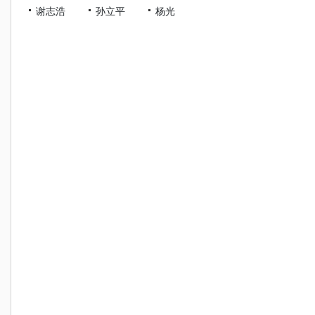
谢志浩
孙立平
杨光