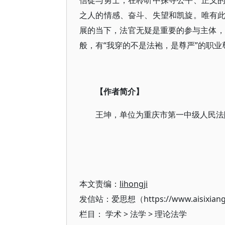
信徒与勇士，在聆听中探寻公平、正义
之人的情感、奋斗、失望和凯旋。唯有
展的当下，法官无疑是重要的参与主体，
般，有“我穿的不是法袍，是尊严”的职
【作者简介】
王坤，单位为重庆市第一中级人民法
本文责编：
lihongji
发信站：爱思想（https://www.aisixian
栏目：
学术
>
法学
>
理论法学