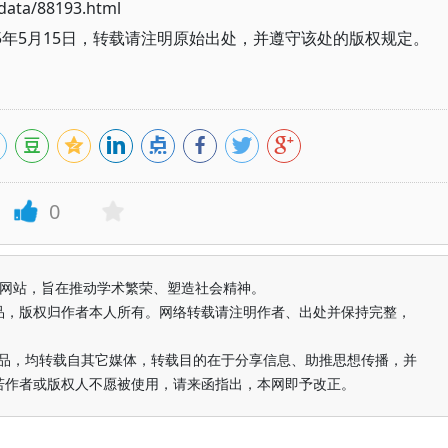
ata/88193.html
5年5月15日，转载请注明原始出处，并遵守该处的版权规定。
0
益纯学术网站，旨在推动学术繁荣、塑造社会精神。
品，版权归作者本人所有。网络转载请注明作者、出处并保持完整，
的作品，均转载自其它媒体，转载目的在于分享信息、助推思想传播，并
若作者或版权人不愿被使用，请来函指出，本网即予改正。