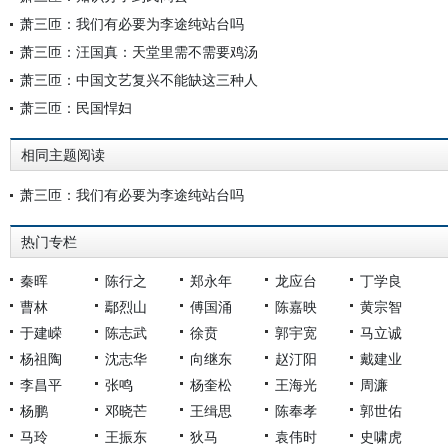
萧三匝：我们有必要为李途纯站台吗
萧三匝：汪国真：天堂里需不需要鸡汤
萧三匝：中国文艺复兴不能缺这三种人
萧三匝：民国悍妇
相同主题阅读
萧三匝：我们有必要为李途纯站台吗
热门专栏
秦晖
陈行之
郑永年
龙应台
丁学良
曹林
鄢烈山
傅国涌
陈嘉映
黄宗智
于建嵘
陈志武
徐贲
郭宇宽
马立诚
杨祖陶
沈志华
向继东
赵汀阳
戴建业
李昌平
张鸣
杨奎松
王海光
周濂
杨鹏
邓晓芒
王缉思
陈奉孝
郭世佑
马玲
王振东
狄马
袁伟时
史啸虎