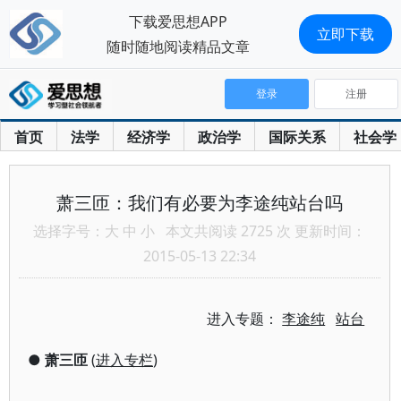
下载爱思想APP
立即下载
随时随地阅读精品文章
登录
注册
首页
法学
经济学
政治学
国际关系
社会学
萧三匝：我们有必要为李途纯站台吗
选择字号：
大
中
小
本文共阅读 2725 次 更新时间：
2015-05-13 22:34
进入专题：
李途纯
站台
●
萧三匝
(
进入专栏
)