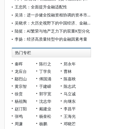
王忠民：全面提升金融适配性
吴清：进一步健全投融资相协调的资本市场功能 更好服务新质生产力和经济高质量发展——在2026陆家嘴论坛上的主题演讲
吴晓求：大历史视野下的中国经济、金融和资本市场
陆挺：AI繁荣与地产乏力下的双重K型分化
李扬：经济高质量转型中的金融因素考量
热门专栏
秦晖
陈行之
郑永年
龙应台
丁学良
曹林
鄢烈山
傅国涌
陈嘉映
黄宗智
于建嵘
陈志武
徐贲
郭宇宽
马立诚
杨祖陶
沈志华
向继东
赵汀阳
戴建业
李昌平
张鸣
杨奎松
王海光
周濂
杨鹏
邓晓芒