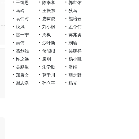
王缉思
陈奉孝
郭世佑
马玲
王振东
狄马
袁伟时
史啸虎
熊培云
秋风
刘小枫
孟令伟
雷一宁
周枫
蒋兆勇
吴伟
沙叶新
刘瑜
葛剑雄
储昭根
吴稼祥
许之远
袁刚
杨小凯
吴励生
朱学勤
潘维
郑秉文
莫于川
羽之野
谢志浩
孙立平
杨光