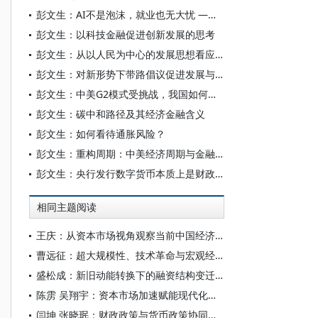
彭文生：AI不是泡沫，就业也无大忧 ——可以两全吗
彭文生：以科技金融促进创新发展的思考
彭文生：从以人民为中心的发展思想看应对总需求不足
彭文生：对新形势下带路倡议促进发展与合作的几点思考
彭文生：中美G2模式受挑战，我国如何应对？
彭文生：碳中和路径及其经济金融含义
彭文生：如何看待通胀风险？
彭文生：重构周期：中美经济周期与金融周期的分歧、冲突与互动
彭文生：央行发行数字货币本质上是财政行为
相同主题阅读
王庆：从资本市场视角观察当前中国经济的结构特征
曹远征：超大规模性、技术革命与宏观经济的再平衡
盛松成：新旧动能转换下的融资结构变迁及对货币政策的思考
陈雳 吴翔宇：资本市场加速赋能现代化产业体系构建
闫坤 张晓珉：财政政策与货币政策协同发力 宏观经济治理效能提升