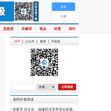
登录
注册
思想库
关键词
笔会
科普
排行
|
|
|
APP
公众号
微博
手机版
相同作者阅读
徐庭芳 彭文生：地缘经济竞争背后是规模竞争