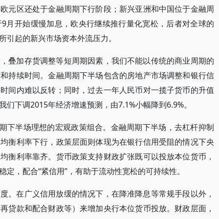
；欧元区还处于金融周期下行阶段；新兴亚洲和中国位于金融周
于9月开始缓慢加息，欧央行继续推行量化宽松，后者对全球的
所引起的新兴市场资本外流压力。
段，叠加存货调整等短周期因素，我们不能以传统的商业周期的
度和持续时间。金融周期下半场包含的房地产市场调整和银行信
的时间内难以反转；同时，过去一年人民币对一揽子货币的升值
下调2015年经济增速预测，由7.1%小幅降到6.9%。
周期下半场理想的宏观政策组合。金融周期下半场，去杠杆抑制
动均衡利率下行，政策层面则体现为在银行信用受阻的情况下央
向均衡利率靠齐。货币政策支持财政扩张既可以投放本位货币，
稳定，配合“紧信用”，有助于流动性宽松的可持续性。
力度。在广义信用放缓的情况下，在降准降息等常规手段以外，
行再贷款和配合财政等）来增加央行本位货币投放。财政层面，