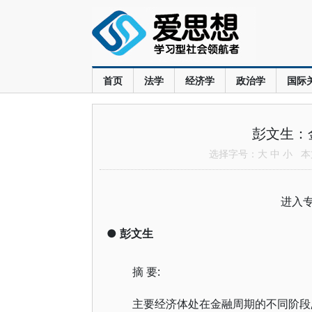
首页
法学
经济学
政治学
国际
彭文生：
选择字号：
大
中
小
本文
进入
●
彭文生
摘 要:
主要经济体处在金融周期的不同阶段