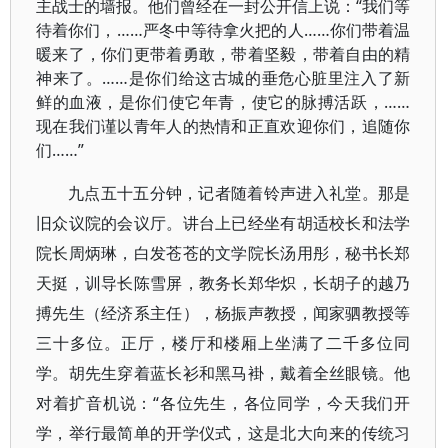
主战士的墙报。他们曾经在一封公开信上说：“我们等
待着你们，……严冬中等待拿火把的人……你们带着温
暖来了，你们更带着勇敢，带着坚毅，带着自由的精
神来了。……是你们给这古城的垂危心脏里注入了新
鲜的血液，是你们使它年青，使它的脉搏活跃，……
现在我们谨以青年人的热情和正直欢迎你们，追随你
们……”
九点五十五分钟，记者随着铃声进入礼堂。那是
旧众议院的会议厅。讲台上已经坐有胡适校长和法学
院长周炳琳，白发苍苍的文学院长汤用彤，秘书长郑
天挺，训导长陈雪屏，教务长郑华炽，长胡子的越乃
搏先生（经济系主任），杨振声教授，闻家驷教授等
三十多位。正厅，楼厅和楼厢上坐满了二千多位同
学。胡先生穿着蓝长衫和黑马褂，戴着全丝眼镜。他
对着扩音机说：“各位先生，各位同学，今天我们开
学，举行最简单的开学仪式，这是北大向来的传统习