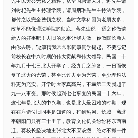
先生以大公无私之精种，从全国聘请人才。蒋先生请
刘树杞先生主持理学院，请周炳琳先生主持法学院，
都付之以完全整顿之权。当时文学科因为老朋友多，
改革不能像理法学院的彻底。蒋先生说：‘适之你做请
新人的好事吧！去旧的恶事让我去做，你做院长新人
由你去聘。’这事情我常常和同事同学提起。不要忘记
前校长在中兴时期的伟大贡献和伟大领导。民国二十
年九月十七日北大开学了，经九月之筹备，一日而恢
复了北大的光荣，甚至比过去更为光荣，至少理科法
科更为充实。开学时大家真高兴，不幸第二天就起了
九一八事变。那时候起到七七事变的民国二十六年，
这七年是北大的中兴期，也是北大最困难的时期，现
在在座诸位旧同事是知道的，打到热河、长城，离北
平朝阳门只有三十里了，教育文化机关纷纷将东西南
迁。蒋校长坚决地主张北大不应该搬，绝对不搬一件