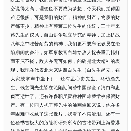
必说得太高，理想也不要成为梦想，今天我们觉得困
难还很多，可是我们的财产，精神的财产，物质的财
产都不少，精神上有蔡蒋二位先生的传统，三十年来
蔡先生的仪风，自由讲争独立研究的精神，加上抗战
八年之中吃苦耐劳的精神，我们更不要忘记教员在沦
陷期间的奋斗，如军事教官白雄给敌人捉去重刑拷打
而不屈不挠，敌人亦无可如何，的确是北大精神的表
现，我现在代表北大来谢谢白先生（白先生起立，在
大家鼓掌声中坐下）。还有孟心史先生、马幼渔先
生、钱玄同先生皆在沦陷期间替中国保全了清白和忠
贞而逝世了。还有许多职员冒种种困难替学校保留财
产。有一位同人抱了蔡先生的油画像回来说，他在多
年困难中收藏了这张像片，我看了不禁流泪。还有一
位秘书冒极大的危险将研究所有的古物带到上海香港