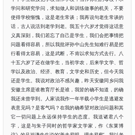
学问和研究学问，求知做人和训练做事的机关，不要
使得学校惭愧，这是老生常谈；我再说句老生常谈的
话，古人说活到老学到老。我五十六岁才觉得这话意
义真深刻，我们若忘了自己是学生，我们会把事情把
问题看得容易，所以我批评孙中山先生知难行易是把
行看得太容易，这是武断，不肯以求知方式去行。八
十五六岁了还在做学生，当初学农，后来学文学、哲
学以及政治、经济、教育，文学史和历史，但今天我
还是学生。我说对政治不感兴趣，昨天安徽同乡问我
安徽主席是谁教育厅长是谁，我皆的确不知道，的确
我还未曾学到。人家说我作一年半载小学生是逃避发
表意见吗？是客气吗？在我的确希望对政治问题和其
它一切问题上永远保持学生的态度。我送诸君八个
字，这是与朱子同时的哲学家文学家，作《东莱博
议》的吕祖谦先生说的‘善未易明，理未易察’。我以老