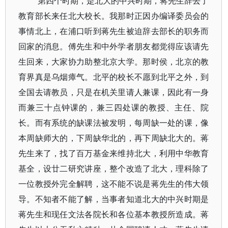
“第四个时期，是北大的中兴时期，蒋先生辞去了
教育部长来任北大校长。我那时正因办编译委员会的
事情北上，在浦口听到蒋先生被迫辞去部长的职务而
回家的消息。傅先生和中外学者朋友都觉得应该请先
生回来，大家协力助整北京大学。那时侯，北京的教
育界真是乌烟瘴气。北平的校长不愿到北平之外，到
全国去请教员，只是在机关里请人兼课，因此有一身
而兼三十点钟课的，兼三四处课的教授、主任、院
长。而有系统的缺课法被发明，每周缺一处的课，像
本周缺师大的，下周缺华北的，再下周缺北大的。蒋
先生来了，找了百万基金来维持北大，利用中华教育
基全，设廿二研究讲座，整个改造了北大，理科除了
一位教授外完全解聘，这不能不说是蒋先生的伟大领
导。不知者不能了解，当事者知道北大的中兴时期是
蒋先生和现任文法各院长和各位基本教授所造成。蒋