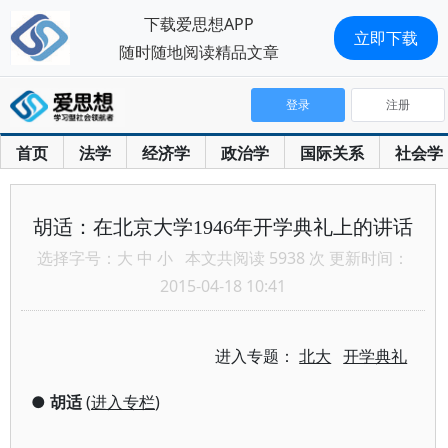
下载爱思想APP
立即下载
随时随地阅读精品文章
登录
注册
首页
法学
经济学
政治学
国际关系
社会学
胡适：在北京大学1946年开学典礼上的讲话
选择字号：
大
中
小
本文共阅读 5938 次 更新时间：
2015-04-18 10:41
进入专题：
北大
开学典礼
●
胡适
(
进入专栏
)