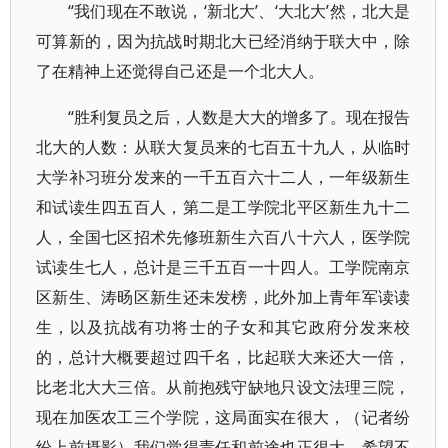
“我们现在不敢说，‘新北大’、‘大北大’然，北大是
可算新的，因为抗战时期北大已经消纳于联大中，除
了在精神上还觉得自己还是一个北大人。
“胜利复员之后，人数是大大的增多了。现在报告
北大的人数：从联大复员来的七百五十九人，从临时
大学补习班分发来的一千五百六十二人，一年级新生
和试读生四五百人，第二是工学院北平区新生九十二
人，全国七区招术先修班新生六百八十六人，医学院
试读生七人，总计是三千五百一十四人。工学院南京
区新生、涛旸区新生还未发榜，此外加上青年军读读
生，以及抗战有功将士的子女和其它政府分发来校
的，总计大概要超过四千名，比起联大来还大一倍，
比老北大大三倍。从前抱残守缺地只设文法理三院，
现在加医农工三个学院，这局面实在很大，（记者纷
纷上前摄影）我们觉得责任和前途也正很大。希望不