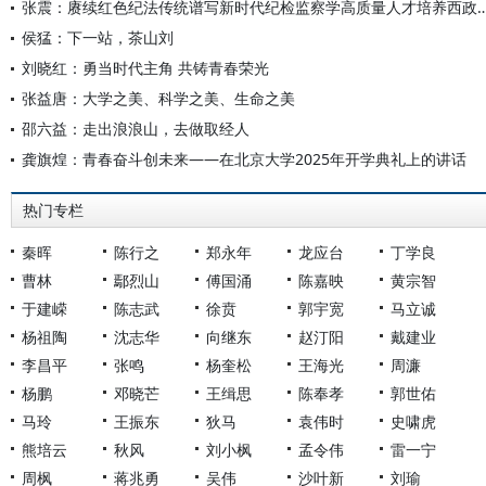
张震：赓续红色纪法传统谱写新时代纪检监察学高质
侯猛：下一站，茶山刘
刘晓红：勇当时代主角 共铸青春荣光
张益唐：大学之美、科学之美、生命之美
邵六益：走出浪浪山，去做取经人
龚旗煌：青春奋斗创未来——在北京大学2025年开学典礼上的讲话
热门专栏
秦晖
陈行之
郑永年
龙应台
丁学良
曹林
鄢烈山
傅国涌
陈嘉映
黄宗智
于建嵘
陈志武
徐贲
郭宇宽
马立诚
杨祖陶
沈志华
向继东
赵汀阳
戴建业
李昌平
张鸣
杨奎松
王海光
周濂
杨鹏
邓晓芒
王缉思
陈奉孝
郭世佑
马玲
王振东
狄马
袁伟时
史啸虎
熊培云
秋风
刘小枫
孟令伟
雷一宁
周枫
蒋兆勇
吴伟
沙叶新
刘瑜