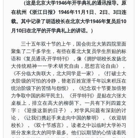
（这是北京大学1946年开学典礼的通讯报导。原
在杭州《浙江日报》1946年11月1日、2曰、3曰连
载。其中记录了胡适校长在北京大学1946年复员后10
月10曰在北平的开学典礼上的讲话。）
三十五年双十节的上午，国会街北大第四院里面
聚集了二千多学生，有些在看北大复员学生所贴的标
语和《复员通讯·开学特刊》，像《拥护胡校长发扬北
大传统精神一一学术研究自由，思想言论自由》，
《不分临大舆联大，北大同学是一家》，《打破士大
夫阶级的可怕的冷静，替老百姓宣泄千年以来积压在
统治阶级下的苦情与怨恨》，《纪念双十节要加倍努
力争取中国的和平民主)。《开学特刊》是贴在六张大
桌板上，排立在高大的柳荫下。一共有下列四篇文
字：《迎接这新的日子》，对学风问题有深刻的讨
论，《让我们携起手来走向中国的黎明》，《欢迎胡
校长》，《双十节感言》。读者之中以临时大学补习
班分发来北大的同学最多。他们以期望的心情读着民