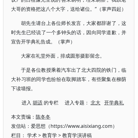
大哥的资格把这八个大字，送给诸位。”（掌声四起）
胡先生请台上各位师长发言，大家都辞谢了，这
时先生已经说了一个多钟头的话，因向同学道歉，并
宣告开学典礼告成。（掌声）
大家在礼堂外面，排成圆形摄影留念。
于是各位教授乘着汽车出了北大四院的铁门，临
大补习班的同学也纷纷在取脚踏车，有些聚集在柳荫
下读墙报。
进入
胡适
的专栏 进入专题：
北大
开学典礼
本文责编：
陈冬冬
发信站：爱思想（https://www.aisixiang.com）
栏目：
学术
>
教育学
>
教育学演讲稿