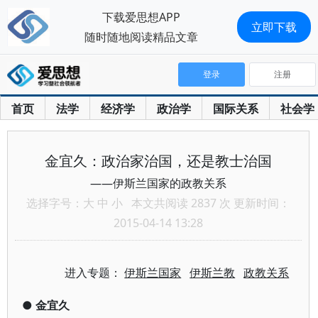
下载爱思想APP
立即下载
随时随地阅读精品文章
登录
注册
首页
法学
经济学
政治学
国际关系
社会学
金宜久：政治家治国，还是教士治国
——伊斯兰国家的政教关系
选择字号：
大
中
小
本文共阅读 2837 次 更新时间：
2015-04-14 13:28
进入专题：
伊斯兰国家
伊斯兰教
政教关系
●
金宜久