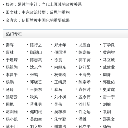
昝涛：延续与变迁：当代土耳其的政教关系
田文林：中东政治转型：反思与重构
金宜久：伊斯兰教中国化的重要成果
热门专栏
秦晖
陈行之
郑永年
龙应台
丁学良
曹林
鄢烈山
傅国涌
陈嘉映
黄宗智
于建嵘
陈志武
徐贲
郭宇宽
马立诚
杨祖陶
沈志华
向继东
赵汀阳
戴建业
李昌平
张鸣
杨奎松
王海光
周濂
杨鹏
邓晓芒
王缉思
陈奉孝
郭世佑
马玲
王振东
狄马
袁伟时
史啸虎
熊培云
秋风
刘小枫
孟令伟
雷一宁
周枫
蒋兆勇
吴伟
沙叶新
刘瑜
葛剑雄
储昭根
吴稼祥
许之远
袁刚
杨小凯
吴励生
朱学勤
潘维
郑秉文
莫于川
羽之野
谢志浩
孙立平
杨光