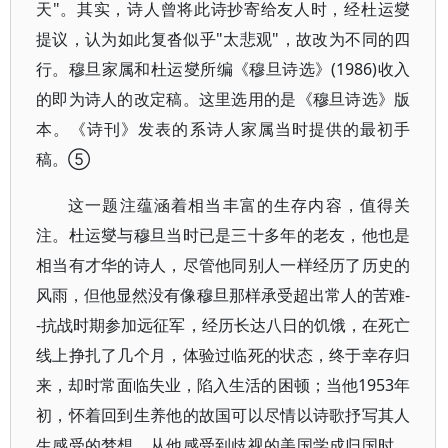
天"。其实，诗人曾将此诗抄寄给友人时，经杜运燮
提议，认为如此复沓似乎"太悲观"，故改为不同的四
行。穆旦家属和杜运燮所编《穆旦诗选》(1986)收入
的即为诗人的改定稿。这里选用的是《穆旦诗选》版
本。《诗刊》发表的系诗人家属当时提供的最初手
稿。⑤
这一题注蕴涵着相当丰富的生存内容，值得关
注。杜运燮与穆旦当时已是三十多年的老友，他也是
相当有才华的诗人，尽管他同别人一样经历了历史的
风雨，但他显然没有像穆旦那样承受超出常人的苦难-
-抗战时期参加远征军，经历长达八日的饥饿，在死亡
线上挣扎了几个月，体验过临死的状态，终于幸存归
来，却时常面临失业，陷入生活的困顿；当他1953年
初，怀着回到生养他的故国可以尽情以诗歌抒写其人
生感受的梦想，从他感受到歧视的美国学成归国时，