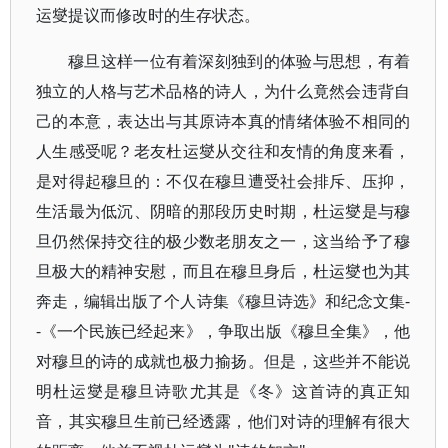
运燮提议而修改时的生存状态。
穆旦这样一位有着深刻独到的体验与思想，有着
独立的人格与艺术品格的诗人，为什么竟然会违背自
己的本意，表达出与其原诗本真的情绪体验不相同的
人生感受呢？老友杜运燮从交往和友情的角度来看，
是对得起穆旦的：不仅在穆旦遭受社会排斥、压抑，
生活最为低沉、阴暗的那段历史时期，杜运燮是与穆
旦仍然保持交往的极少数老朋友之一，这当给予了穆
旦极大的精神安慰，而且在穆旦身后，杜运燮也为其
奔走，编辑出版了个人诗集《穆旦诗选》和纪念文集-
-《一个民族已经起来》，争取出版《穆旦全集》，他
对穆旦的诗的成就也极力揄扬。但是，这些并不能说
明杜运燮是穆旦诗歌尤其是《冬》这首诗的真正知
音，其实穆旦生前已经透露，他们对诗的理解有很大