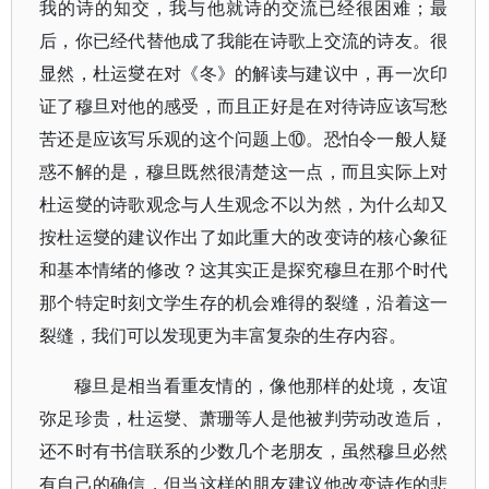
我的诗的知交，我与他就诗的交流已经很困难；最
后，你已经代替他成了我能在诗歌上交流的诗友。很
显然，杜运燮在对《冬》的解读与建议中，再一次印
证了穆旦对他的感受，而且正好是在对待诗应该写愁
苦还是应该写乐观的这个问题上⑩。恐怕令一般人疑
惑不解的是，穆旦既然很清楚这一点，而且实际上对
杜运燮的诗歌观念与人生观念不以为然，为什么却又
按杜运燮的建议作出了如此重大的改变诗的核心象征
和基本情绪的修改？这其实正是探究穆旦在那个时代
那个特定时刻文学生存的机会难得的裂缝，沿着这一
裂缝，我们可以发现更为丰富复杂的生存内容。
穆旦是相当看重友情的，像他那样的处境，友谊
弥足珍贵，杜运燮、萧珊等人是他被判劳动改造后，
还不时有书信联系的少数几个老朋友，虽然穆旦必然
有自己的确信，但当这样的朋友建议他改变诗作的悲