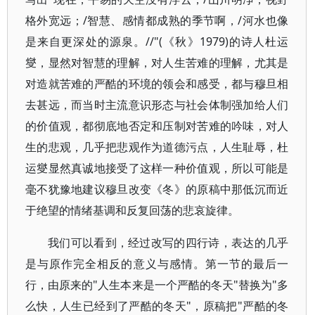
格外宽远；/智慧、感情都成熟的季节啊，/河水也像
是来自更深处的源泉。//"(《秋》1979)的诗人杜运
燮，显然对智慧的理解，对人生苦难的理解，尤其是
对造就苦难的严酷的环境的领会和感受，都与穆旦相
去甚远，而当时主流意识形态与社会体制强加给人们
的价值观，都彻底地否定和压制对苦难的吟味，对人
生的悲观，几乎把悲观作为道德污点，人生耻辱，杜
运燮显然真诚地接受了这样一种价值观，所以可能是
毫不犹豫地建议穆旦改变《冬》的原稿中那低沉而近
于绝望的情绪基调和反复回荡的悲哀旋律。
我们可以看到，经过改写的四行诗，表达的几乎
是与原作完全相反的意义与感情。第一节的最后一
行，由原来的"人生本来是一个严酷的冬天"替换为"多
么快，人生已经到了严酷的冬天"，原稿把"严酷的冬