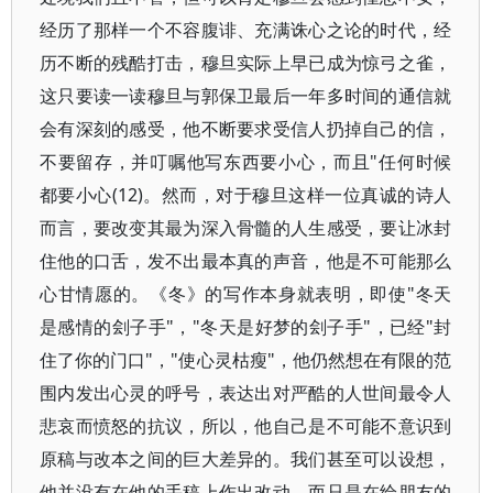
经历了那样一个不容腹诽、充满诛心之论的时代，经
历不断的残酷打击，穆旦实际上早已成为惊弓之雀，
这只要读一读穆旦与郭保卫最后一年多时间的通信就
会有深刻的感受，他不断要求受信人扔掉自己的信，
不要留存，并叮嘱他写东西要小心，而且"任何时候
都要小心(12)。然而，对于穆旦这样一位真诚的诗人
而言，要改变其最为深入骨髓的人生感受，要让冰封
住他的口舌，发不出最本真的声音，他是不可能那么
心甘情愿的。《冬》的写作本身就表明，即使"冬天
是感情的刽子手"，"冬天是好梦的刽子手"，已经"封
住了你的门口"，"使心灵枯瘦"，他仍然想在有限的范
围内发出心灵的呼号，表达出对严酷的人世间最令人
悲哀而愤怒的抗议，所以，他自己是不可能不意识到
原稿与改本之间的巨大差异的。我们甚至可以设想，
他并没有在他的手稿上作出改动，而只是在给朋友的