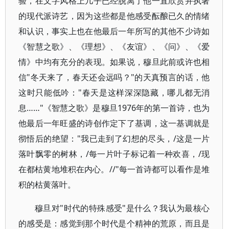
验，在文字风格上几乎已经脱离了他一直欣赏并执著
的现代派诗艺，因为这些都是他感受酝酿已久的情绪
和认识，事实上也在他最后一年所写的其他不少诗如
《智慧之歌》、《理想》、《友谊》、《问》、《爱
情》中均有充分的表现。如果说，穆旦此前或许也相
信"冬天来了，春天还会远吗？"的天真预言的话，他
这时只能低吟："春天是这样深深隐藏，哪儿都无消
息……"《智慧之歌》是穆旦1976年的第一首诗，也为
他最后一年旺盛的诗创作定下了基调，这一基调就是
彻悟后的绝望："我已走到了幻想的尽头，/这是一片
落叶飘零的树林，/每一片叶子标记着一种欢喜，/现
在都枯黄地堆积在内心。//"每一首诗都可以看作是堆
积的枯黄落叶。
穆旦对"时代的特殊感受"是什么？我认为最核心
的感受是：感觉到那个时代是个精神的荒原，而且是