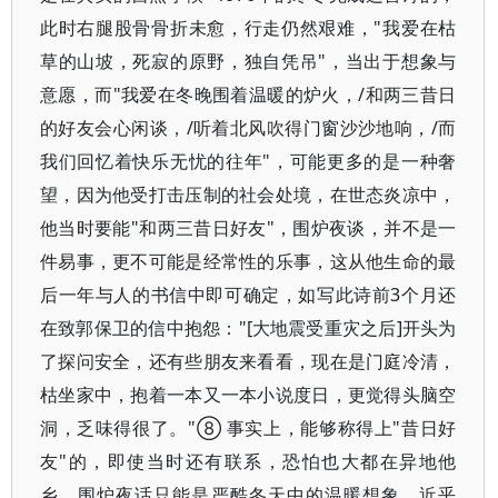
此时右腿股骨骨折未愈，行走仍然艰难，"我爱在枯
草的山坡，死寂的原野，独自凭吊"，当出于想象与
意愿，而"我爱在冬晚围着温暖的炉火，/和两三昔日
的好友会心闲谈，/听着北风吹得门窗沙沙地响，/而
我们回忆着快乐无忧的往年"，可能更多的是一种奢
望，因为他受打击压制的社会处境，在世态炎凉中，
他当时要能"和两三昔日好友"，围炉夜谈，并不是一
件易事，更不可能是经常性的乐事，这从他生命的最
后一年与人的书信中即可确定，如写此诗前3个月还
在致郭保卫的信中抱怨："[大地震受重灾之后]开头为
了探问安全，还有些朋友来看看，现在是门庭冷清，
枯坐家中，抱着一本又一本小说度日，更觉得头脑空
洞，乏味得很了。"⑧ 事实上，能够称得上"昔日好
友"的，即使当时还有联系，恐怕也大都在异地他
乡，围炉夜话只能是严酷冬天中的温暖想象，近乎