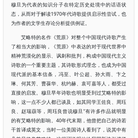
穆旦为代表的知识分子在特定历史处境中的话语状
态，从而对于解读1970年代诗歌提供启示性尝试，也
为作者的文学生存论分析提供例证。
艾略特的名作《荒原》对整个中国现代诗歌产生
了相当大的影响，《荒原》中表达的对于现代世界中
精神荒漠化的显示、讽刺和批判，构成中国现代主义
诗歌的一个重要主题，其诗歌形式理念，也成为中国
现代派的基本信条，冯至、叶公超、孙大雨、卞之
琳、何其芳、曹葆华、杭约赫、袁可嘉等人，都受过
直接的启发。穆旦早年诗歌也明显受到过艾略特的影
响，这一点不少人都已谈及，如其同学王佐良、周珏
良、赵瑞蕻等，周珏良曾说穆旦"有许多作品就明显
的有艾略特的影响。40年代末期，他曾把自己的诗若
干首译成英文，当时一位美国诗人看到了，说其中有