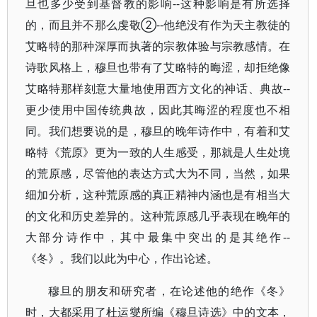
旦也多少受到基督教的影响--这种影响是有所选择
的，而且并不那么虔敬②--他绝没有作为天主教徒的
艾略特的那种深厚而执著的宗教体验与宗教感情。在
诗歌风格上，穆旦也带有了艾略特的晦涩，却拒绝像
艾略特那样刻意大量地使用西方文化的神话、典故--
更少使用中国传统典故，因此其晦涩的程度也不相
同。我们想要说的是，穆旦的晚年诗作中，有着和艾
略特《荒原》更为一致的人生感受，那就是人生处境
的荒原感，尽管他的表达方式大为不同，当然，如果
细加分析，这种荒原感的真正精神内涵也是有相当大
的文化和历史差异的。这种荒原感几乎表现在晚年的
大部分诗作中，其中最集中突出的是其绝作--
《冬》。我们以此为中心，作出论述。
穆旦的朋友和研究者，在论述他的绝作《冬》
时，大都采用了杜运燮所编《穆旦诗选》中的文本，