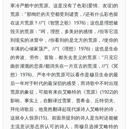
寒冷严酷中的荒原。这是没有了色彩(爱情、友谊)的
荒原："那绚烂的天空都受到谴责，/还有什么彩色留
在这片荒原？//"(《智慧之歌》1976)；这也是理想被
毁灭的荒原："呵，理想，多美好的感情，/但等它流
到现实的冰窟中，/你看到的是北方的荒原，/使你的
丰满的心倾家荡产。//"(《理想》1976)；这也是生命
的奔波、劳作、冒险，都失去意义的荒原："只见它
曲折灌溉的悲喜/都消失在一片亘古的荒漠，//"(《冥
想》1976)。严冬中的荒原可以看作是穆旦生命的最
后一年对于时代的最深切的感受，而诗歌中不时出现
荒原的象征，可能有来自艾略特的《荒原》(1922)的
影响。事实上，在翻译过雪莱、普希金、丘特切夫、
拜伦诗歌后，他竟然翻译起现代派诗人艾略特的诗，
这就令人惊异(15)。前面所提到的诗人是当时还能被
主流意识形态所认可的诗人，而穆旦选择艾略特的