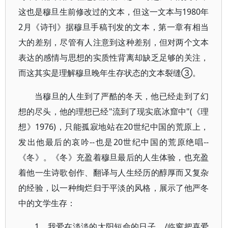
这也是穆旦生前修改过的文本，但这一文本与1980年
2月《诗刊》据穆旦手稿刊发的文本，第一章有相当
大的差别，尽管有人注意到这种差别，但对两个文本
表达的感情与思想的实质性背离却缺乏足够的关注，
而这其实是理解穆旦晚年生存状态的文本裂缝③。
当穆旦的人生到了严酷的冬天，他已经走到了幻
想的尽头，他的理想已经"流到了现实底冰窟中"(《理
想》1976)，只能孤寂地站在20世纪中国的荒原上，
发出他最后的哀吟--也是20世纪中国的荒原绝唱--
《冬》。《冬》充盈着穆旦最后的人生体验，也充盈
着他一生诗歌创作、翻译与人生经历的醇厚而又复杂
的经验，以一种绚烂归于平淡的风格，展示了他严冬
中的文学生存：
1 我爱在淡淡的太阳短命的日子，/临窗把喜爱