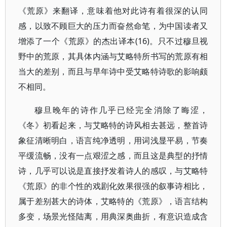
《荒原》来翻译，意味着他对此诗有着很深的认同
感，以致不顾巨大的压力而奋然命笔，为中国读者又
增添了一个《荒原》的杰出译本(16)。只不过穆旦视
野中的荒原，其具体内涵与艾略特所书写的荒原有相
当大的差别，而且与早年诗中受艾略特诗歌的影响颇
不相同。
穆旦晚年的诗作几乎已经完全消除了晦涩，
《冬》初看起来，与艾略特的诗风相去甚远，整首诗
象征清晰明白，语言纯净透明，用词浅显平易，节奏
平缓流畅，没有一点艰涩之感，而且这是典型的抒情
诗，几乎可以说是直接抒发着诗人的感叹，与艾略特
《荒原》的非个性的戏剧化效果很强的叙事诗相比，
属于差别甚大的诗体，艾略特的《荒原》，语言结构
多变，场景光怪陆离，用典深奥曲折，有意识造成含