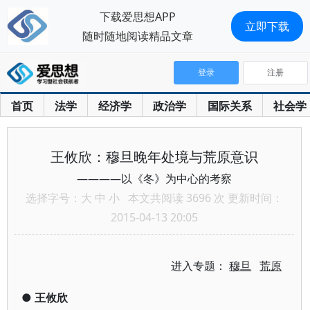
下载爱思想APP
立即下载
随时随地阅读精品文章
登录
注册
首页
法学
经济学
政治学
国际关系
社会学
王攸欣：穆旦晚年处境与荒原意识
————以《冬》为中心的考察
选择字号：
大
中
小
本文共阅读 3696 次 更新时间：
2015-04-13 20:05
进入专题：
穆旦
荒原
●
王攸欣