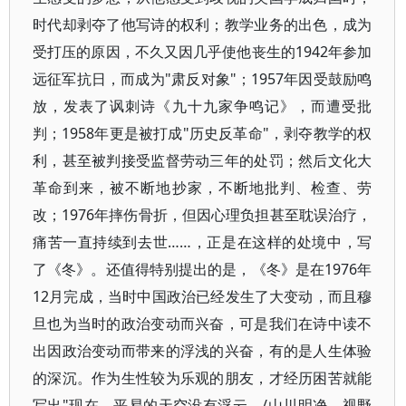
时代却剥夺了他写诗的权利；教学业务的出色，成为
受打压的原因，不久又因几乎使他丧生的1942年参加
远征军抗日，而成为"肃反对象"；1957年因受鼓励鸣
放，发表了讽刺诗《九十九家争鸣记》，而遭受批
判；1958年更是被打成"历史反革命"，剥夺教学的权
利，甚至被判接受监督劳动三年的处罚；然后文化大
革命到来，被不断地抄家，不断地批判、检查、劳
改；1976年摔伤骨折，但因心理负担甚至耽误治疗，
痛苦一直持续到去世……，正是在这样的处境中，写
了《冬》。还值得特别提出的是，《冬》是在1976年
12月完成，当时中国政治已经发生了大变动，而且穆
旦也为当时的政治变动而兴奋，可是我们在诗中读不
出因政治变动而带来的浮浅的兴奋，有的是人生体验
的深沉。作为生性较为乐观的朋友，才经历困苦就能
写出"现在，平易的天空没有浮云，/山川明净，视野