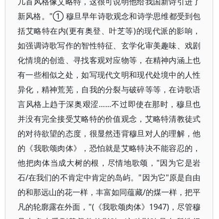
几首风格像艾略特，这很可说明他给我国新诗引进了
新风格。"① 穆旦早年诗歌观念和诗学思维都受到包
括艾略特在内(更有奥登、叶芝等)的现代派的影响，
如强调诗歌写作的智性特征、玄学化审美趣味、戏剧
化情境的创造、寻找客观对应物等，在精神内涵上也
有一些相似之处，如写现代文明和现代处境中的人性
异化，精神荒芜，自我的分裂与破碎等等，在诗歌语
言风格上趋于深奥艰涩……不过即使在那时，穆旦也
并没有完全接受艾略特的价值观念，艾略特清教徒式
的对待欲望的态度，很显然违背穆旦对人的理解，他
的《我歌颂肉体》，恐怕就是艾略特决不能容忍的，
他把肉体当成大树的根，尽情地歌颂，"因为它是岩
石/在我们的不肯定中肯定的岛屿。"因为它"原是自由
的和那远山的花一样，丰富如同蕴藏/的煤一样，把平
凡的轮廓露在外面，"(《我歌颂肉体》1947)，尽管穆