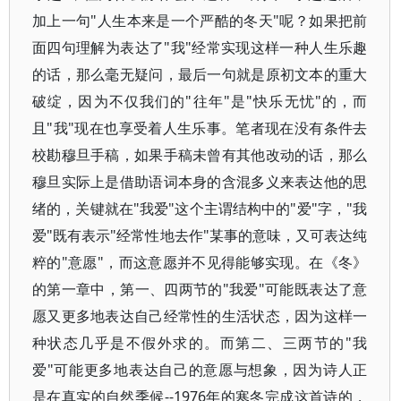
加上一句"人生本来是一个严酷的冬天"呢？如果把前
面四句理解为表达了"我"经常实现这样一种人生乐趣
的话，那么毫无疑问，最后一句就是原初文本的重大
破绽，因为不仅我们的"往年"是"快乐无忧"的，而
且"我"现在也享受着人生乐事。笔者现在没有条件去
校勘穆旦手稿，如果手稿未曾有其他改动的话，那么
穆旦实际上是借助语词本身的含混多义来表达他的思
绪的，关键就在"我爱"这个主谓结构中的"爱"字，"我
爱"既有表示"经常性地去作"某事的意味，又可表达纯
粹的"意愿"，而这意愿并不见得能够实现。在《冬》
的第一章中，第一、四两节的"我爱"可能既表达了意
愿又更多地表达自己经常性的生活状态，因为这样一
种状态几乎是不假外求的。而第二、三两节的"我
爱"可能更多地表达自己的意愿与想象，因为诗人正
是在真实的自然季候--1976年的寒冬完成这首诗的，