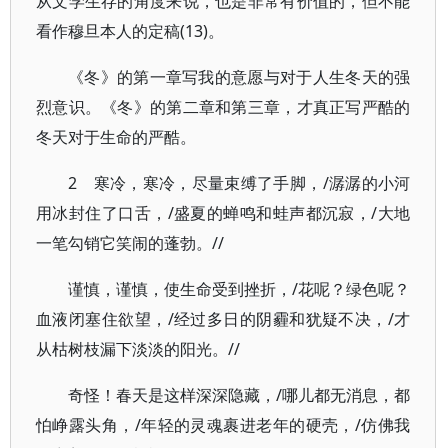
从文学生存的角度来说，也是非常有价值的，但不能
看作穆旦本人的定稿(13)。
《冬》的第一章写我的意愿与对于人生冬天的强
烈意识。《冬》的第二章和第三章，才真正写严酷的
冬天对于生命的严酷。
2 寒冷，寒冷，尽量束缚了手脚，/潺潺的小河
用冰封住了口舌，/盛夏的蝉鸣和蛙声都沉寂，/大地
一笔勾销它笑闹的蓬勃。//
谨慎，谨慎，使生命受到挫折，/花呢？绿色呢？
血液闭塞住欲望，/经过多日的阴霾和犹疑不决，/才
从枯树枝漏下淡淡的阳光。//
奇怪！春天是这样深深隐藏，/哪儿都无消息，都
怕峥露头角，/年轻的灵魂裹进老年的硬壳，/仿佛我