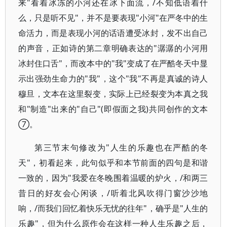
来"看着冰冻的小河还在冰下面流，/不知低语着什
么，只是听不见"，并不是要表现"小河"在严冬中的生
命活力，而是表现小河的话语遭受冰封，发不出自己
的声音，正如诗的第二章明确表达的"潺潺的小河用
冰封住口舌"，而改本中的"我"变成了在严酷冬天中显
示出强劲生命力的"我"，这个"我"不再是真诚的诗人
穆旦，文本在这里裂变，实际上已经裂变为本真之我
和"制造"出来的"自己"(即假面之我)共同创作的文本
⑦。
第三节末句修改为"人生的乐趣也在严酷的冬
天"，初看起来，此句似乎和本节前面的四句是和谐
一致的，因为"我爱在冬晚围着温暖的炉火，/和两三
昔日的好友会心闲谈，/听着北风吹得门窗沙沙地
响，/而我们回忆着快乐无忧的往年"，确乎是"人生的
乐趣"，但为什么原作会在这样一种人生乐趣之后，