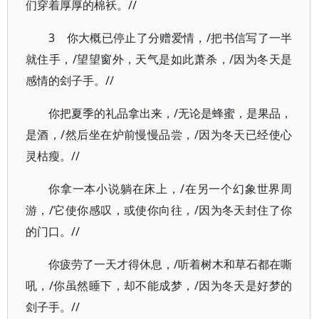
们穿着厚厚的棉袄。//
3 你大概已停止了分赠爱情，/把书信写了一半
就住手，/望望窗外，天气是如此萧杀，/因为冬天是
感情的刽子手。//
你把夏季的礼品拿出来，/无论是蜂蜜，是果品，
是酒，/然后坐在炉前慢慢品尝，/因为冬天已经使心
灵枯瘦。//
你拿一本小说躺在床上，/在另一个幻象世界周
游，/它使你感叹，或使你向往，/因为冬天封住了你
的门口。//
你疲劳了一天才得休息，/听着树木和草石都在嘶
吼，/你虽然睡下，却不能成梦，/因为冬天是好梦的
刽子手。//