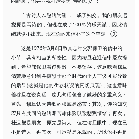
的距离，他并不视杜运燮为"诗的知交"：
自古诗人以愁绪为纽带，成了知交。我的朋友运
燮原是写诗的，但现在成了100％的乐天派，因此情
绪就谈不出来。现在你的来信补了这个空隙。⑨
这是1976年3月8日致其忘年交郭保卫的信中的一
小节，具有相当的私密性，因为穆旦在通信中屡次提
到，希望郭保卫看过即毁，不要留存，这意味着穆旦
清楚地意识到并惊恐于那个时代的个人言谈可能导致
的后果(这就是他的生存状况的真切展现)，这也意味
着穆旦在说真话。这几句话包含了微妙的多重意义：
首先，穆旦认为诗歌的根底是愁苦；其次，诗的知交
应具有共同的愁绪即苦难体验以致悲观情绪；再次，
杜运燮是朋友，原先是诗人，但在穆旦眼中，现在已
不是诗人；再其次，杜运燮是乐观的，所以他不再是