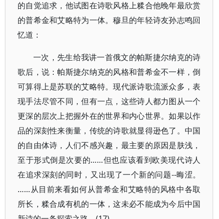
的自觉追求，他试图在诗歌风格上糅合他晚年最欣赏
的普希金和艾略特为一体。穆旦的年轻诗友孙志鸣回
忆道：
一次，先生给我讲一首俄文的帕斯捷尔纳克的诗
歌后，说：帕斯捷尔纳克的风格和普希金不一样，倒
可算得上是苏联的艾略特。现代派诗歌流派众多，表
现手法尽管不同，但有一点，这些诗人都力图从一个
更深的层次上把握外在的世界和内心世界。如果以作
品的深刻性来衡量，传统的诗歌就显得逊色了。中国
的自由体诗，人们不感兴趣，最主要的原因是肤浅，
至于形式倒是次要的……但也应该看到欧美现代诗人
在追求深刻的同时，又出现了一个新的问题--晦涩。
……从目前来看如何从普希金和艾略特的风格中各取
所长，糅合成有机的一体，这未必不能成为今后中国
新诗的一条探索之路。(17)