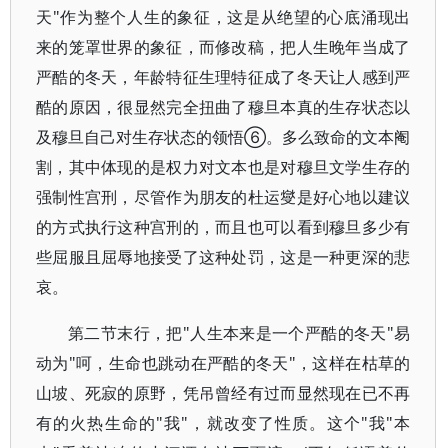
天"作为整个人生的象征，这是从绝望的心底涌现出
来的笼罩世界的象征，而修改稿，把人生晚年当成了
严酷的冬天，年龄特征生理特征成了冬天让人感到严
酷的原因，很显然完全扭曲了穆旦本真的生存状态以
及穆旦自己对生存状态的领悟⑥。多么致命的文本阉
割，其中体现的是权力对文本也是对穆旦文学生存的
强制性宫刑，尽管作为朋友的杜运燮是好心地以建议
的方式执行这种宫刑的，而且也可以看到穆旦多少有
些屈服且屈辱地接受了这种处罚，这是一种更深的悲
哀。
第二节末行，把"人生本来是一个严酷的冬天"易
动为"呵，生命也跳动在严酷的冬天"，这样在枯草的
山坡、死寂的原野，凭吊曾经有过而显然现在已不再
有的火热生命的"我"，就改变了性质。这个"我"本