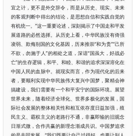
宜之计，更不是外交辞令，而是从历史、现实、未来
的客观判断中得出的结论，是思想自信和实践自觉的
有机统一。”这一重要论述，深刻揭示了中国走和平发
展道路的必然选择。从历史上看，中华民族没有倚强
凌弱、欺侮别国的文化基因，历来推崇“和为贵”“己所
不欲，勿施于人”的相处之道，深谙“国虽大，好战必
亡”的生存逻辑，和平、和睦、和谐的追求深深溶化在
中国人民的血脉中。就现实而言，作为现代化的后来
者，要顺利实现中华民族伟大复兴中国梦，聚精会神
搞建设，我们需要有一个和平安宁的国际环境。展望
世界未来，随着经济全球化、世界多极化的发展，国
际社会发展的整体相关性和相互依存度日益加强，殖
民主义、霸权主义的老路行不通，非赢即输的旧观念
日渐式微，合作共赢的新理念渐成共识。中国梦追求
的是共同发展，“我们既要让自己过得好，也要让别人