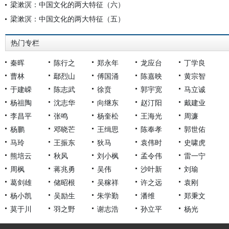
梁漱溟：中国文化的两大特征（六）
梁漱溟：中国文化的两大特征（五）
热门专栏
秦晖
陈行之
郑永年
龙应台
丁学良
曹林
鄢烈山
傅国涌
陈嘉映
黄宗智
于建嵘
陈志武
徐贲
郭宇宽
马立诚
杨祖陶
沈志华
向继东
赵汀阳
戴建业
李昌平
张鸣
杨奎松
王海光
周濂
杨鹏
邓晓芒
王缉思
陈奉孝
郭世佑
马玲
王振东
狄马
袁伟时
史啸虎
熊培云
秋风
刘小枫
孟令伟
雷一宁
周枫
蒋兆勇
吴伟
沙叶新
刘瑜
葛剑雄
储昭根
吴稼祥
许之远
袁刚
杨小凯
吴励生
朱学勤
潘维
郑秉文
莫于川
羽之野
谢志浩
孙立平
杨光