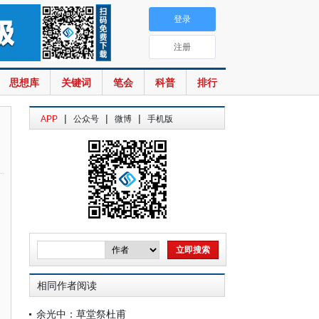
登录
注册
思想库
关键词
笔会
科普
排行
|
|
|
APP
公众号
微博
手机版
相同作者阅读
余光中：草堂祭杜甫