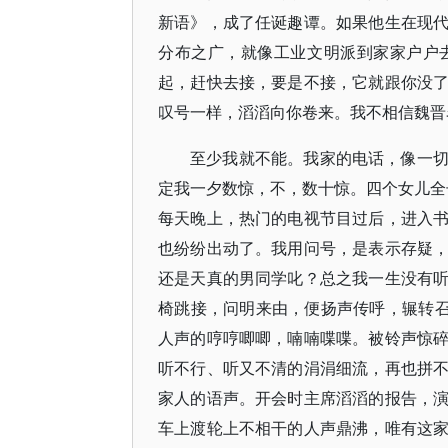
新语》，成了任诞趣谭。如果他生在现
分布之广，就像工业文明派到家家户户
起，赶快去接，要是不接，它就跟你没
叹号一样，滔滔向你卷来。我不相信魏晋
至少我就不能。我家的电话，像一
定我一夕数惊，不，数十惊。四个女儿全长
每天晚上，热门的电视节目过后，进入
也纷纷出动了。我用问号，是表示存疑
还是天真的男同学叱？总之我一生没有
椅跳接，问明来由，便扬声传呼，辗转召
人声的哼哼唧唧，喃喃喋喋。被铃声惊
听不行、听又不清的涓涓细流，再也拼
家人的语声。开会时主席滔滔的报告，
车上渡轮上不相干的人声鼎沸，唯有这