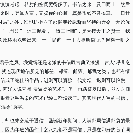
以慢慢考虑，转肘的空间宽得多了。书信之来，及门而止，然后
话来时，登堂入室，直捣你的心脏，真是迅铃不及掩耳。一日廿
时辰”之外，谁也抗拒不了那催魂铃武断而坚持的命令，无论你
”。周公 “一沐三握发，一饭三吐哺”，是为接天下之贤士，我
急败坏地裸奔出来，一手提裤，一手去抢听筒呢？岂料一听之
君子之风。我觉得还是老派的书信既古典又浪漫；古人“呼儿烹
，就连现代通信所见的邮差、邮筒、邮票、邮戳之类，也都有情
书信成了绝佳的作品，进则可以辉照一代文坛，退则可以怡悦二
，西洋人说它是“最温柔的艺术”。但自电话普及以后，朋友之间
，眼看这种温柔的艺术已经日渐没落了。其实现代人写的书信，
温柔”两字。
话，却也未必疏于通信，圣诞新年期间，人满邮局信满邮袋的景
观，因为年底的函件十之八九都不是写信，只是在印好的贺节词