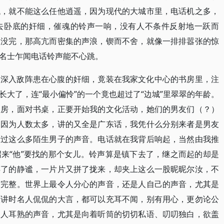
代，就不能这么任他逍遥，因为现代的大城市里，电话机之多，
去卧底的奸细，催魂的铃声一响，没有人不条件反射地一跃而
了没完，那高亢而密集的声浪，锲而不舍，就像一排排嚣张的惊
名士乍闻电话铃声能不心跳。
切深入敌阵患在心腹的奸细，竟装在我家文化中心的书房里，注
大了，连“最小偏怜”的一个竟也超过了“边城”里翠翠的年龄。
书房，面对书桌，正要开始我的文化活动，她们的男友们（？）
，因为人数太多，讲的又全是广东话，我凭什么分别来者是男友
听过这么多陌生男子的声音。电话就在我背后响起，当然由我推
来“他”要找的那个女儿。铃声算是镇下去了，继之而起的却是
碎了的静谧，一片片又拼了拢来，却夹上这么一股昵昵尔汝，不
不完整。世界上最令人分心的声音，还是人自己的声音，尤其是
演讲时名人侃侃的大言，都可以充耳不闻，别有用心，更勿论公
家人耳熟的声音，尤其是向着听筒的切切私语、叨叨独白，欲盖