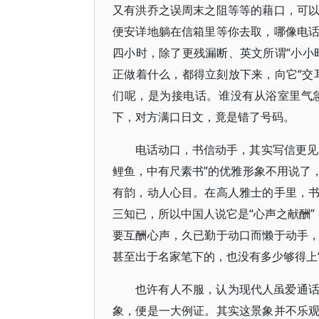
又有洪乔之误周末之阻等等的藉口，可
便安详地躺在信箱里等你去取，哪像电
四小时，除了更残漏断、英文所谓“小小
正做着什么，都得立刻放下来，向它“交耳
们呢，是为接电话。谁没有从浴室里气
下，对方满口日文，竟是错了号码。
电话动口，书信动手，其实写信更见
鲤鱼，中有尺素书”的优雅形象不用说了
有韵，动人心目。在高人雅士的手里，
三知已，所以中国人说它是“心声之献酬”
要互酬心声，久已勤于动口而懒于动手
甚至出于名家笔下的，也没有多少够得上“
也许有人不服，认为现代人虽爱通
象，便是一大例证。其实这景象并不乐