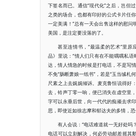
下签名而已。通信“现代化”之后，岂但
之类的场合，也都有印好的公式卡片任你
一定美满！”总有一天会出售这样的慰问
美国，是注定要没落的了。
甚至连情书，“最温柔的艺术”里
品》里说：“情人们只有在不能喁喁私语
达，情人情急的时候是打电话，不是写
不免“肠断萧娘一纸书”，若是“玉当缄札
尺素之上去娓娓倾诉。麦克鲁恒说得好：
去，铃声丁零一响，便已消失在虚空里
字可以永垂后世，向一代代的痴顽去求
思，即使近如徐志摩和郁达夫的多情，恐
有人会说：“电话难道就一无好处吗
电话可以立刻解决，何必劳动邮差摇其鹅