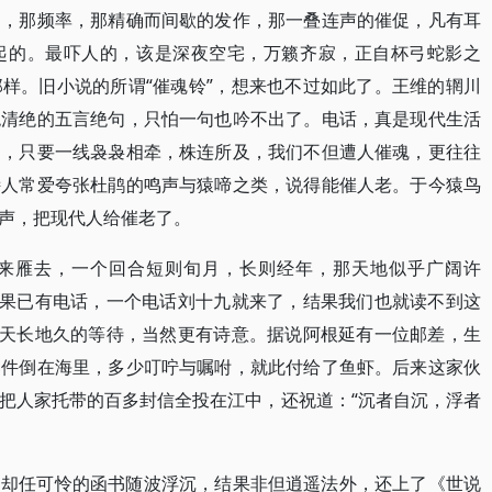
调，那频率，那精确而间歇的发作，那一叠连声的催促，凡有耳
起的。最吓人的，该是深夜空宅，万籁齐寂，正自杯弓蛇影之
样。旧小说的所谓“催魂铃”，想来也不过如此了。王维的辋川
绝清绝的五言绝句，只怕一句也吟不出了。电话，真是现代生活
届，只要一线袅袅相牵，株连所及，我们不但遭人催魂，更往往
诗人常爱夸张杜鹃的鸣声与猿啼之类，说得能催人老。于今猿鸟
声，把现代人给催老了。
来雁去，一个回合短则旬月，长则经年，那天地似乎广阔许
如果已有电话，一个电话刘十九就来了，结果我们也就读不到这
种天长地久的等待，当然更有诗意。据说阿根延有一位邮差，生
邮件倒在海里，多少叮咛与嘱咐，就此付给了鱼虾。后来这家伙
把人家托带的百多封信全投在江中，还祝道：“沉者自沉，浮者
，却任可怜的函书随波浮沉，结果非但逍遥法外，还上了《世说