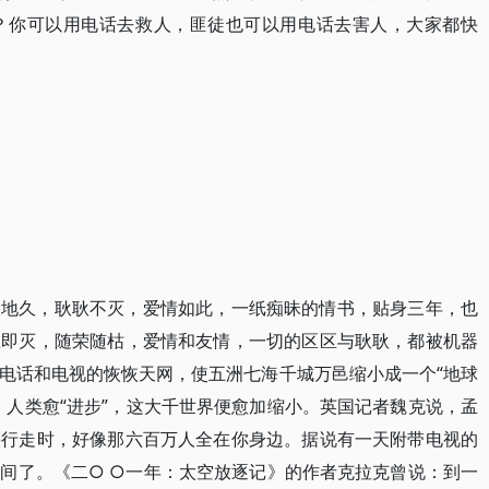
？你可以用电话去救人，匪徒也可以用电话去害人，大家都快
长地久，耿耿不灭，爱情如此，一纸痴昧的情书，贴身三年，也
生即灭，随荣随枯，爱情和友情，一切的区区与耿耿，都被机器
电话和电视的恢恢天网，使五洲七海千城万邑缩小成一个“地球
。人类愈“进步”，这大千世界便愈加缩小。英国记者魏克说，孟
头行走时，好像那六百万人全在你身边。据说有一天附带电视的
间了。《二○ ○一年：太空放逐记》的作者克拉克曾说：到一