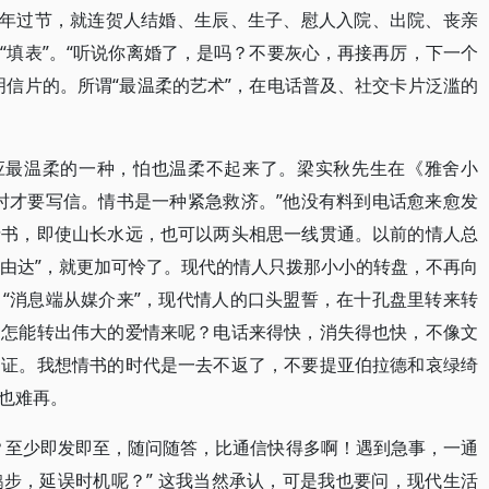
过年过节，就连贺人结婚、生辰、生子、慰人入院、出院、丧亲
“填表”。“听说你离婚了，是吗？不要灰心，再接再厉，下一个
明信片的。所谓“最温柔的艺术”，在电话普及、社交卡片泛滥的
原应最温柔的一种，怕也温柔不起来了。梁实秋先生在《雅舍小
时才要写信。情书是一种紧急救济。”他没有料到电话愈来愈发
情书，即使山长水远，也可以两头相思一线贯通。以前的情人总
何由达”，就更加可怜了。现代的情人只拨那小小的转盘，不再向
“消息端从媒介来”，现代情人的口头盟誓，在十孔盘里转来转
，怎能转出伟大的爱情来呢？电话来得快，消失得也快，不像文
印证。我想情书的时代是一去不返了，不要提亚伯拉德和哀绿绮
也难再。
？至少即发即至，随问随答，比通信快得多啊！遇到急事，一通
步，延误时机呢？” 这我当然承认，可是我也要问，现代生活