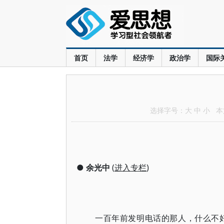
首页
法学
经济学
政治学
国际
选择字号：
大
中
小
本文
●
余光中
(
进入专栏
)
一百年前发明电话的那人，什么不好姓，