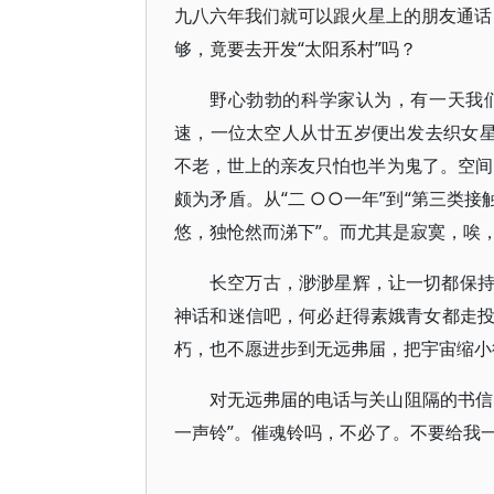
九八六年我们就可以跟火星上的朋友通话，
够，竟要去开发“太阳系村”吗？
野心勃勃的科学家认为，有一天我
速，一位太空人从廿五岁便出发去织女星
不老，世上的亲友只怕也半为鬼了。空间
颇为矛盾。从“二 ○○一年”到“第三类
悠，独怆然而涕下”。而尤其是寂寞，唉
长空万古，渺渺星辉，让一切都保
神话和迷信吧，何必赶得素娥青女都走投
朽，也不愿进步到无远弗届，把宇宙缩小
对无远弗届的电话与关山阻隔的书信
一声铃”。催魂铃吗，不必了。不要给我