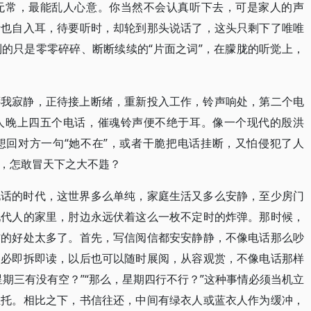
无常，最能乱人心意。你当然不会认真听下去，可是家人的声
听也自入耳，待要听时，却轮到那头说话了，这头只剩下了唯唯
的只是零零碎碎、断断续续的“片面之词”，在朦胧的听觉上，
还我寂静，正待接上断绪，重新投入工作，铃声响处，第二个电
人晚上四五个电话，催魂铃声便不绝于耳。像一个现代的殷洪
想回对方一句“她不在”，或者干脆把电话挂断，又怕侵犯了人
，怎敢冒天下之大不韪？
电话的时代，这世界多么单纯，家庭生活又多么安静，至少房门
现代人的家里，肘边永远伏着这么一枚不定时的炸弹。那时候，
信的好处太多了。首先，写信阅信都安安静静，不像电话那么吵
不必即拆即读，以后也可以随时展阅，从容观赏，不像电话那样
期三有没有空？”“那么，星期四行不行？”这种事情必须当机立
推托。相比之下，书信往还，中间有绿衣人或蓝衣人作为缓冲，