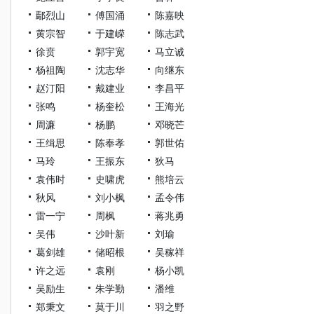
鄢烈山
傅国涌
陈嘉映
黄宗智
于建嵘
陈志武
徐贲
郭宇宽
马立诚
杨祖陶
沈志华
向继东
赵汀阳
戴建业
李昌平
张鸣
杨奎松
王海光
周濂
杨鹏
邓晓芒
王缉思
陈奉孝
郭世佑
马玲
王振东
狄马
袁伟时
史啸虎
熊培云
秋风
刘小枫
孟令伟
雷一宁
周枫
蒋兆勇
吴伟
沙叶新
刘瑜
葛剑雄
储昭根
吴稼祥
许之远
袁刚
杨小凯
吴励生
朱学勤
潘维
郑秉文
莫于川
羽之野