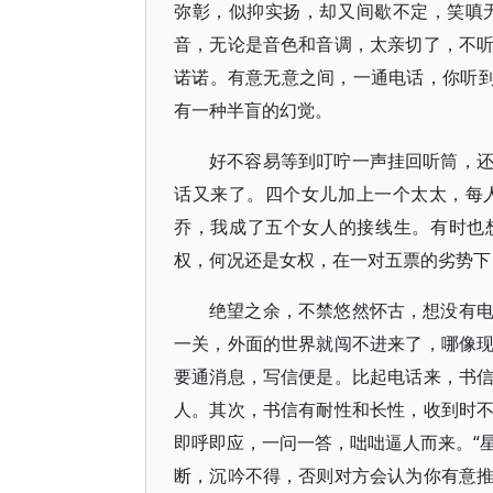
弥彰，似抑实扬，却又间歇不定，笑嗔
音，无论是音色和音调，太亲切了，不
诺诺。有意无意之间，一通电话，你听到
有一种半盲的幻觉。
好不容易等到叮咛一声挂回听筒，
话又来了。四个女儿加上一个太太，每
乔，我成了五个女人的接线生。有时也
权，何况还是女权，在一对五票的劣势下
绝望之余，不禁悠然怀古，想没有
一关，外面的世界就闯不进来了，哪像
要通消息，写信便是。比起电话来，书
人。其次，书信有耐性和长性，收到时
即呼即应，一问一答，咄咄逼人而来。“星
断，沉吟不得，否则对方会认为你有意