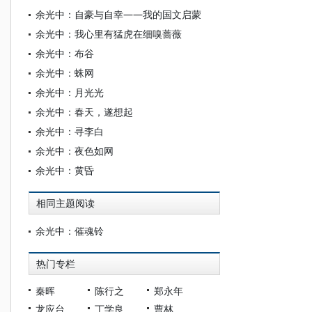
余光中：自豪与自幸——我的国文启蒙
余光中：我心里有猛虎在细嗅蔷薇
余光中：布谷
余光中：蛛网
余光中：月光光
余光中：春天，遂想起
余光中：寻李白
余光中：夜色如网
余光中：黄昏
相同主题阅读
余光中：催魂铃
热门专栏
秦晖
陈行之
郑永年
龙应台
丁学良
曹林