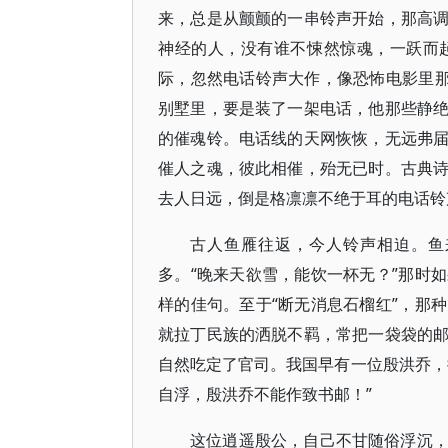
来，总是从颤颤的一串铃声开始，那高
神经的人，没有谁不悚然惊魂，一跃而
际，忽然电话铃声大作，像恐怖电影里那
别墅里，要是装了一架电话，他那些静
的催魂铃。电话线的天网恢恢，无远弗
催人之魂，彼此相催，殆无已时。古典
去人日远，倒是格凛凛不绝于耳的电话铃
古人鱼雁往返，今人铃声相迫。鱼
多。“晚来天欲雪，能饮一杯无？”那时
样的佳句。至于“断无消息石榴红”，那
就拉丁民族的洒脱不羁，常把一袋袋的
自然吃定了官司。我国早有一位殷洪乔，
自浮，殷洪乔不能作致书邮！”
这位逍遥殷公，自己不甘随俗浮沉