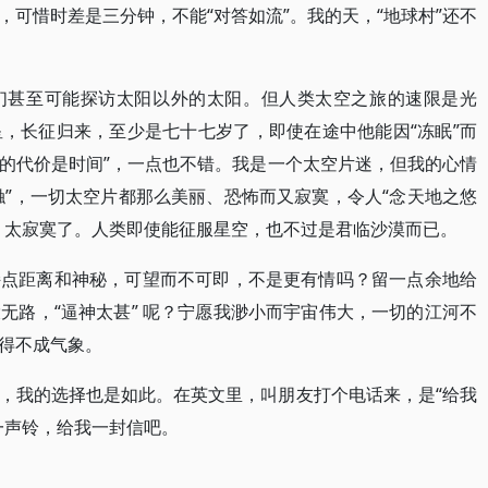
可惜时差是三分钟，不能“对答如流”。我的天，“地球村”还不
们甚至可能探访太阳以外的太阳。但人类太空之旅的速限是光
，长征归来，至少是七十七岁了，即使在途中他能因“冻眠”而
的代价是时间”，一点也不错。我是一个太空片迷，但我的心情
接触”，一切太空片都那么美丽、恐怖而又寂寞，令人“念天地之悠
，太寂寞了。人类即使能征服星空，也不过是君临沙漠而已。
持点距离和神秘，可望而不可即，不是更有情吗？留一点余地给
无路，“逼神太甚” 呢？宁愿我渺小而宇宙伟大，一切的江河不
得不成气象。
，我的选择也是如此。在英文里，叫朋友打个电话来，是“给我
一声铃，给我一封信吧。