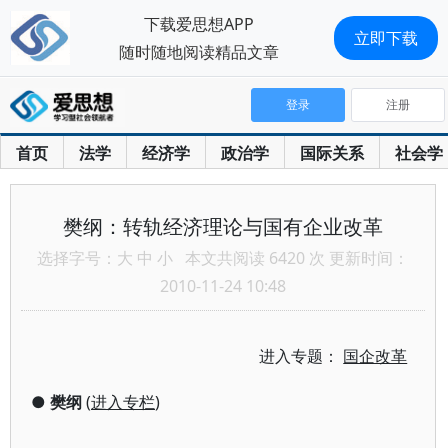
下载爱思想APP
立即下载
随时随地阅读精品文章
登录
注册
首页
法学
经济学
政治学
国际关系
社会学
樊纲：转轨经济理论与国有企业改革
选择字号：
大
中
小
本文共阅读 6420 次 更新时间：
2010-11-24 10:48
进入专题：
国企改革
●
樊纲
(
进入专栏
)