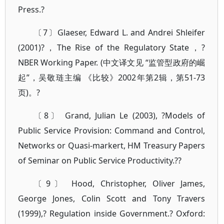
Press.?
〔7〕Glaeser, Edward L. and Andrei Shleifer
(2001)?，The Rise of the Regulatory State，?
NBER Working Paper. (中文译文见 “监管型政府的崛
起”，吴敬琏主编 《比较》2002年第2辑，第51-73
页)。?
〔8〕 Grand, Julian Le (2003), ?Models of
Public Service Provision: Command and Control,
Networks or Quasi-markert, HM Treasury Papers
of Seminar on Public Service Productivity.??
〔9〕 Hood, Christopher, Oliver James,
George Jones, Colin Scott and Tony Travers
(1999),? Regulation inside Government.? Oxford: