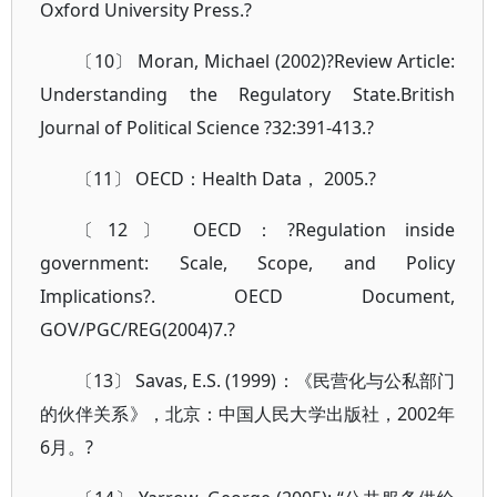
Oxford University Press.?
〔10〕 Moran, Michael (2002)?Review Article:
Understanding the Regulatory State.British
Journal of Political Science ?32:391-413.?
〔11〕 OECD：Health Data， 2005.?
〔12〕 OECD：?Regulation inside
government: Scale, Scope, and Policy
Implications?. OECD Document,
GOV/PGC/REG(2004)7.?
〔13〕 Savas, E.S. (1999)：《民营化与公私部门
的伙伴关系》，北京：中国人民大学出版社，2002年
6月。?