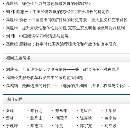
高世楫：绿色生产力与绿色低碳发展的创新路径
刘 伟 蔡志洲：中国经济发展的突出特征在于增长的稳定性
高世楫 俞敏：中国提出“双碳”目标的历史背景、重大意义和变革路径
高世楫：提升系统性整体性协同性 完善生态文明领域统筹协调机制
刘 伟：中国经济学70年演进与发展
高世楫 廖毅敏：数字时代国家治理现代化和行政体制改革研究
相同主题阅读
刘曙光：不允许怀疑，便没有信任——关于政治信任不对称原理
我国公共服务改革和发展中的政府监管问题
高鸿钧：走向选择的时代——《选择的共和国：法律、权
热门专栏
秦晖
陈行之
郑永年
龙应台
丁学良
曹林
鄢烈山
傅国涌
陈嘉映
黄宗智
于建嵘
陈志武
徐贲
郭宇宽
马立诚