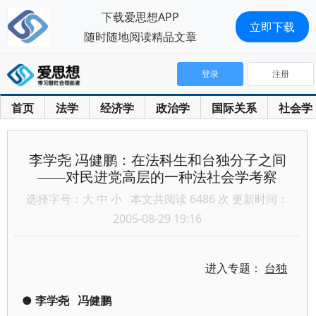
下载爱思想APP
立即下载
随时随地阅读精品文章
登录
注册
首页
法学
经济学
政治学
国际关系
社会学
李学尧 冯健鹏：在法科生和台独分子之间
——对民进党高层的一种法社会学考察
选择字号：
大
中
小
本文共阅读 6486 次 更新时间：
2005-08-29 19:16
进入专题：
台独
●
李学尧
冯健鹏