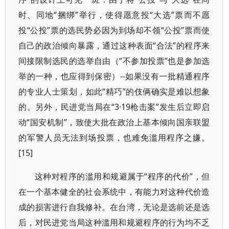
时、同地“捆绑”举行，使得愿意投“大选”票而不愿
投“公投”票的选民势必因为到场却不领“公投”票而使
自己的政治倾向暴露，通过这种表面“合法”的程序来
间接限制选民的选举自由（“不参加投票”也是参加选
举的一种，也应得到保密）--如果没有一批精通程序
的专业人士策划，如此“精巧”的伎俩确实是难以想象
的。另外，民进党当局在“3·19枪击案”发生后立即启
动“国安机制”，致使大批在政治上基本倾向国亲联盟
的军警人员无法到场投票，也难免滥用程序之嫌。
[15]
这种对程序的滥用和规避属于“程序的代价”，但
在一个基本健全的社会系统中，有能力对这种代价造
成的损害进行自我修补。在台湾，无论是选前还是选
后，对民进党当局这种滥用和规避程序的行为均不乏