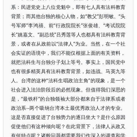
系：民进党史上八位党魁中，即有七人具有法科教育
背景；而其他台独的核心人物，如“教父”彭明敏、“头
号军师”李鸿禧、前“行政院院长”张俊雄、“考试院院
长”姚嘉文、“副总统”吕秀莲等人也都具有法科教育背
景，或者在从政前以“法律人”为业。当然，在一个社
会实证的语境中，我们不能仅根据上面的有关资料，
就把法科生与台独分子划上等号。事实上，国民党中
也有很多精英具有法科教育背景，如连战、马英九等
人。台湾的这种“法科生唱政治主角”的现象，是一个
社会进入法治阶段后的必然现象。但值得我们深思的
是，“最铁杆”的台独领袖大部分都来自于法律系或者
政治系--两个吸纳台湾本土最优秀政治人才的专业。
这是否直接促进了台独势力的逐日坐大？是什么原因
促使他们有这种倾向呢？在此背景下，法律人从政又
有何特点呢？诸般问题都需要我们作深入的调查和学