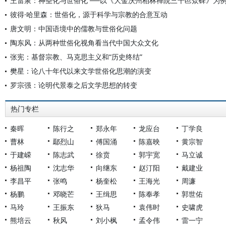
王雷泉：神圣化与世俗化 ──以《大金沃州柏林禅院三千邑众碑》为
彼得·哈里森：世俗化，源于科学与宗教的合意互动
唐文明：中国语境中的儒教与世俗化问题
陶东风：从两种世俗化视角看当代中国大众文化
张宪：基督宗教、马克思主义和“历史终结”
樊星：论八十年代以来文学世俗化思潮的演变
罗宗强：论明代景泰之后文学思想的转变
热门专栏
秦晖
陈行之
郑永年
龙应台
丁学良
曹林
鄢烈山
傅国涌
陈嘉映
黄宗智
于建嵘
陈志武
徐贲
郭宇宽
马立诚
杨祖陶
沈志华
向继东
赵汀阳
戴建业
李昌平
张鸣
杨奎松
王海光
周濂
杨鹏
邓晓芒
王缉思
陈奉孝
郭世佑
马玲
王振东
狄马
袁伟时
史啸虎
熊培云
秋风
刘小枫
孟令伟
雷一宁