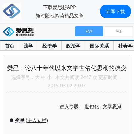
下载爱思想APP
立即下载
随时随地阅读精品文章
登录
注册
首页
法学
经济学
政治学
国际关系
社会学
樊星：论八十年代以来文学世俗化思潮的演变
选择字号：
大
中
小
本文共阅读 2447 次 更新时间：
2015-03-02 20:07
进入专题：
世俗化
文学思潮
●
樊星
(
进入专栏
)