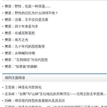
樊星：野性，也是一种浪漫……
樊星：野性的记忆为什么绵绵不绝？
樊星：活着，又不仅仅是活着
樊星：四十年来是与非
樊星：在威尼斯遐想
樊星：南方之光
樊星：九十年代的思想裂变
樊星：从呐喊到冷嘲
樊星："五四情结"与当代思想
樊星：“知青族”的旗帜
相同主题阅读
王雷泉：神圣化与世俗化
左东岭：“台阁”与“山林”文坛地位的升降浮沉——元明之际文学思潮的流变
刘峰：禅宗现代转型的发展路向及其启示